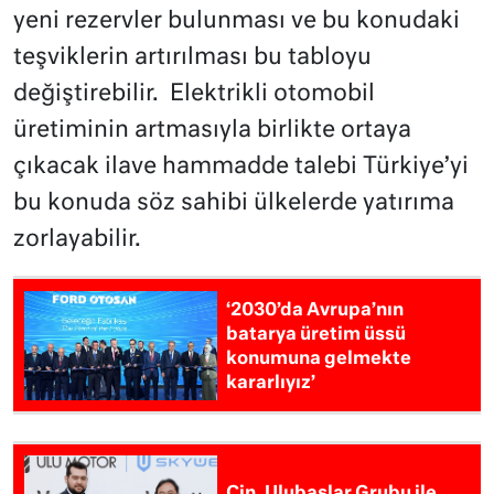
yeni rezervler bulunması ve bu konudaki
teşviklerin artırılması bu tabloyu
değiştirebilir. Elektrikli otomobil
üretiminin artmasıyla birlikte ortaya
çıkacak ilave hammadde talebi Türkiye’yi
bu konuda söz sahibi ülkelerde yatırıma
zorlayabilir.
‘2030’da Avrupa’nın
batarya üretim üssü
konumuna gelmekte
kararlıyız’
Çin, Ulubaşlar Grubu ile