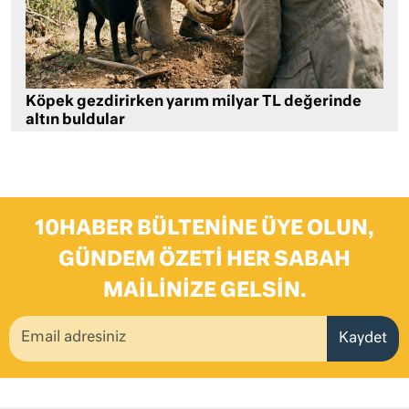
Köpek gezdirirken yarım milyar TL değerinde
altın buldular
10HABER BÜLTENINE ÜYE OLUN,
GÜNDEM ÖZETI HER SABAH
MAILINIZE GELSIN.
Kaydet