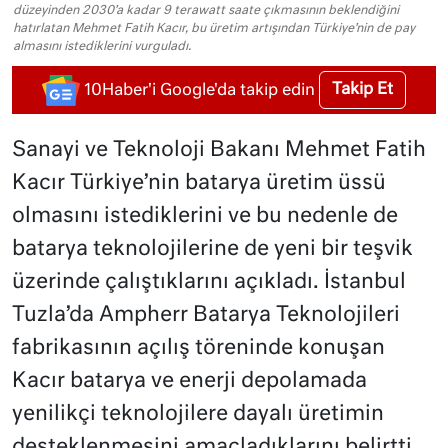
düzeyinden 2030’a kadar 9 terawatt saate çıkmasının beklendiğini
hatırlatan Mehmet Fatih Kacır, bu üretim artışından Türkiye’nin de pay
almasını istediklerini vurguladı.
Takip Et
10Haber'i Google'da takip edin
Sanayi ve Teknoloji Bakanı Mehmet Fatih
Kacır Türkiye’nin batarya üretim üssü
olmasını istediklerini ve bu nedenle de
batarya teknolojilerine de yeni bir teşvik
üzerinde çalıştıklarını açıkladı. İstanbul
Tuzla’da Ampherr Batarya Teknolojileri
fabrikasının açılış töreninde konuşan
Kacır batarya ve enerji depolamada
yenilikçi teknolojilere dayalı üretimin
desteklenmesini amaçladıklarını belirtti.