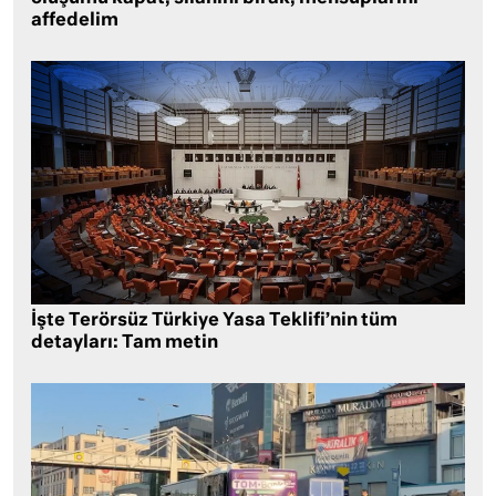
affedelim
İşte Terörsüz Türkiye Yasa Teklifi’nin tüm
detayları: Tam metin