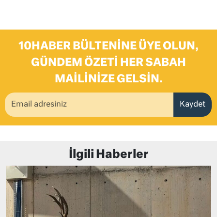
10HABER BÜLTENINE ÜYE OLUN,
GÜNDEM ÖZETI HER SABAH
MAILINIZE GELSIN.
Kaydet
İlgili Haberler