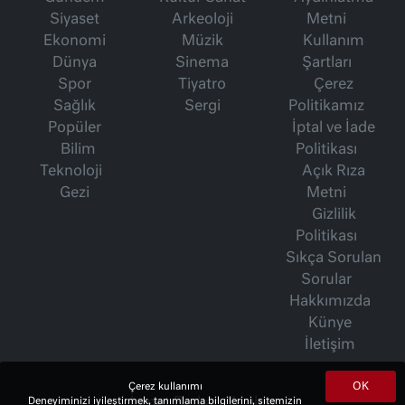
Siyaset
Arkeoloji
Metni
Ekonomi
Müzik
Kullanım
Dünya
Sinema
Şartları
Spor
Tiyatro
Çerez
Sağlık
Sergi
Politikamız
Popüler
İptal ve İade
Bilim
Politikası
Teknoloji
Açık Rıza
Gezi
Metni
Gizlilik
Politikası
Sıkça Sorulan
Sorular
Hakkımızda
Künye
İletişim
OK
Çerez kullanımı
İsmet Berkan Yazıları
Deneyiminizi iyileştirmek, tanımlama bilgilerini, sitemizin