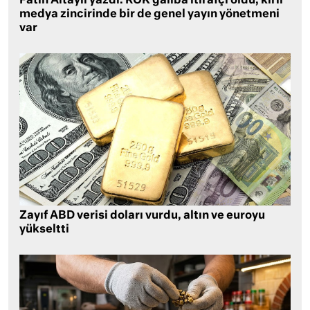
Fatih Altaylı yazdı: ROK galiba itirafçı oldu, kirli
medya zincirinde bir de genel yayın yönetmeni
var
Zayıf ABD verisi doları vurdu, altın ve euroyu
yükseltti