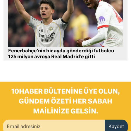
Fenerbahçe’nin bir ayda gönderdiği futbolcu
125 milyon avroya Real Madrid’e gitti
10HABER BÜLTENINE ÜYE OLUN,
GÜNDEM ÖZETI HER SABAH
MAILINIZE GELSIN.
Kaydet