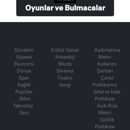
Oyunlar ve Bulmacalar
Gündem
Kültür Sanat
Aydınlatma
Siyaset
Arkeoloji
Metni
Ekonomi
Müzik
Kullanım
Dünya
Sinema
Şartları
Spor
Tiyatro
Çerez
Sağlık
Sergi
Politikamız
Popüler
İptal ve İade
Bilim
Politikası
Teknoloji
Açık Rıza
Gezi
Metni
Gizlilik
Politikası