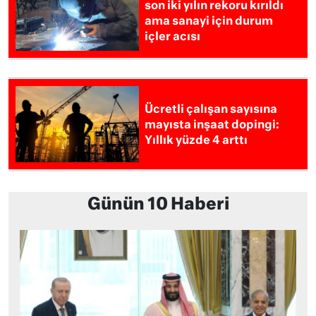
son iki yılın rekoru kırıldı
ama sanayi için durum
içler acısı
Ücretli çalışan sayısına
mayısta inşaat dopingi:
Yıllık yüzde 4 arttı
Günün 10 Haberi