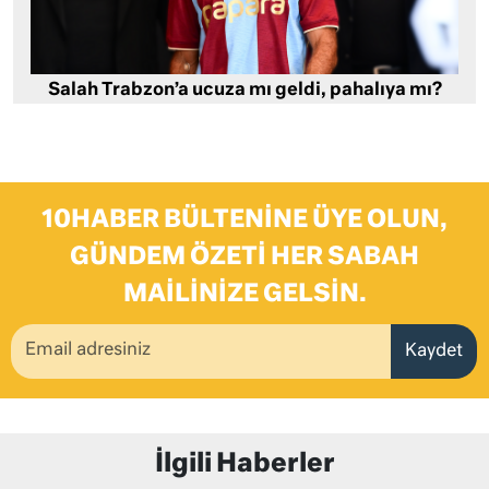
Salah Trabzon’a ucuza mı geldi, pahalıya mı?
10HABER BÜLTENINE ÜYE OLUN,
GÜNDEM ÖZETI HER SABAH
MAILINIZE GELSIN.
Kaydet
İlgili Haberler