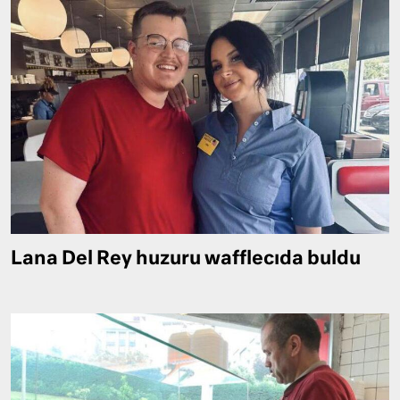
Lana Del Rey huzuru wafflecıda buldu