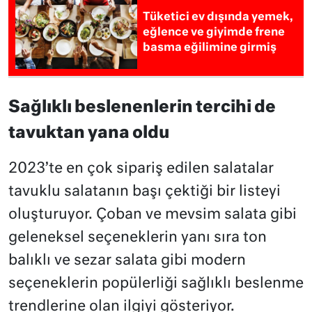
Tüketici ev dışında yemek,
eğlence ve giyimde frene
basma eğilimine girmiş
Sağlıklı beslenenlerin tercihi de
tavuktan yana oldu
2023’te en çok sipariş edilen salatalar
tavuklu salatanın başı çektiği bir listeyi
oluşturuyor. Çoban ve mevsim salata gibi
geleneksel seçeneklerin yanı sıra ton
balıklı ve sezar salata gibi modern
seçeneklerin popülerliği sağlıklı beslenme
trendlerine olan ilgiyi gösteriyor.