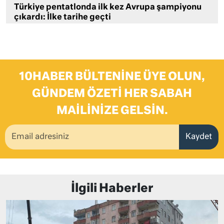
Türkiye pentatlonda ilk kez Avrupa şampiyonu
çıkardı: İlke tarihe geçti
10HABER BÜLTENINE ÜYE OLUN,
GÜNDEM ÖZETI HER SABAH
MAILINIZE GELSIN.
Kaydet
İlgili Haberler