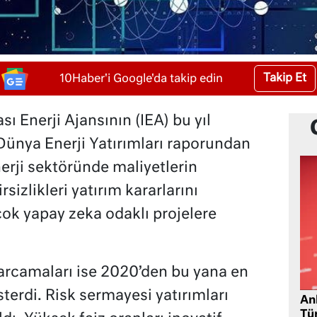
Takip Et
10Haber'i Google'da takip edin
ı Enerji Ajansının (IEA) bu yıl
ünya Enerji Yatırımları raporundan
nerji sektöründe maliyetlerin
sizlikleri yatırım kararlarını
ok yapay zeka odaklı projelere
harcamaları ise 2020’den bu yana en
erdi. Risk sermayesi yatırımları
Ank
Tü