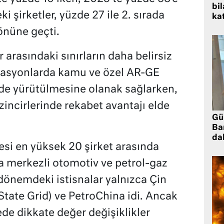
bil
i şirketler, yüzde 27 ile 2. sırada
kat
önüne geçti.
 arasındaki sınırların daha belirsiz
novasyonlarda kamu ve özel AR-GE
de yürütülmesine olanak sağlarken,
zincirlerinde rekabet avantajı elde
Gü
Ba
da
esi en yüksek 20 şirket arasında
 merkezli otomotiv ve petrol-gaz
 dönemdeki istisnalar yalnızca Çin
State Grid) ve PetroChina idi. Ancak
ede dikkate değer değişiklikler