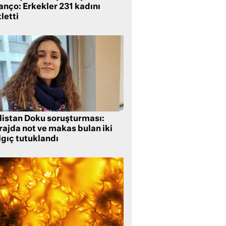
anço: Erkekler 231 kadını
letti
listan Doku soruşturması:
rajda not ve makas bulan iki
lgıç tutuklandı