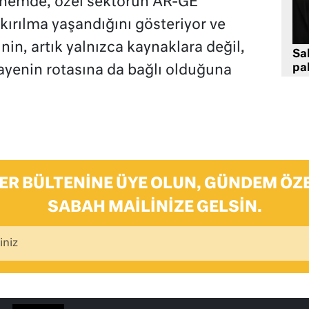
önemde, özel sektörün AR-GE
kırılma yaşandığını gösteriyor ve
in, artık yalnızca kaynaklara değil,
Sa
pa
yenin rotasına da bağlı olduğuna
ER BÜLTENINE ÜYE OLUN, GÜNDEM ÖZE
SABAH MAILINIZE GELSIN.