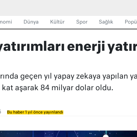
nomi
Dünya
Kültür
Spor
Sağlık
Popü
atırımları enerji yatı
arında geçen yıl yapay zekaya yapılan ya
ç kat aşarak 84 milyar dolar oldu.
5
Bu haber 1 yıl önce yayınlandı