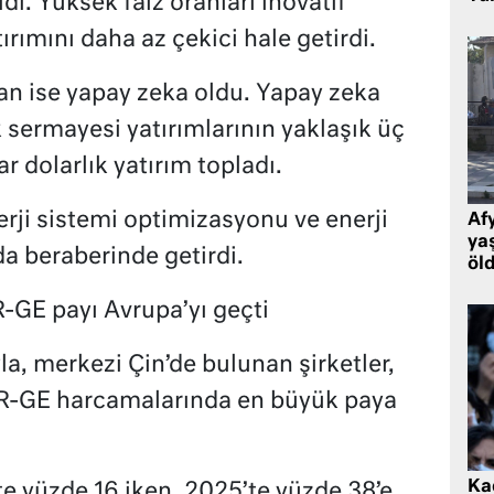
dı. Yüksek faiz oranları inovatif
ırımını daha az çekici hale getirdi.
an ise yapay zeka oldu. Yapay zeka
isk sermayesi yatırımlarının yaklaşık üç
r dolarlık yatırım topladı.
erji sistemi optimizasyonu ve enerji
Af
ya
da beraberinde getirdi.
öl
AR-GE payı Avrupa’yı geçti
la, merkezi Çin’de bulunan şirketler,
AR-GE harcamalarında en büyük paya
Kad
’te yüzde 16 iken, 2025’te yüzde 38’e