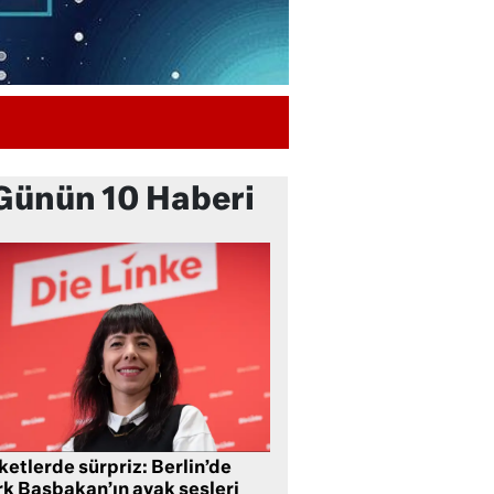
Günün 10 Haberi
etlerde sürpriz: Berlin’de
rk Başbakan’ın ayak sesleri