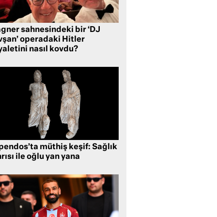
gner sahnesindeki bir ‘DJ
vşan’ operadaki Hitler
aletini nasıl kovdu?
pendos’ta müthiş keşif: Sağlık
rısı ile oğlu yan yana