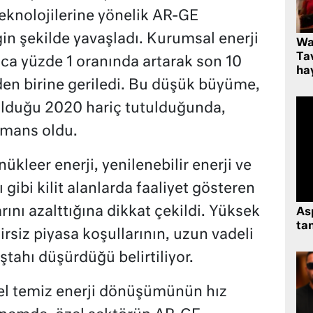
teknolojilerine yönelik AR-GE
in şekilde yavaşladı. Kurumsal enerji
Wa
Ta
ca yüzde 1 oranında artarak son 10
hay
den birine geriledi. Bu düşük büyüme,
i olduğu 2020 hariç tutulduğunda,
rmans oldu.
ükleer enerji, yenilenebilir enerji ve
gibi kilit alanlarda faaliyet gösteren
rını azalttığına dikkat çekildi. Yüksek
As
tan
irsiz piyasa koşullarının, uzun vadeli
iştahı düşürdüğü belirtiliyor.
sel temiz enerji dönüşümünün hız