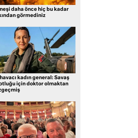
neşi daha önce hiç bu kadar
kından görmediniz
 havacı kadın general: Savaş
lotluğu için doktor olmaktan
zgeçmiş