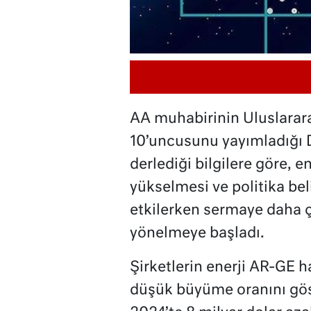
AA muhabirinin Uluslararas
10’uncusunu yayımladığı D
derlediği bilgilere göre, e
yükselmesi ve politika belir
etkilerken sermaye daha ç
yönelmeye başladı.
Şirketlerin enerji AR-GE 
düşük büyüme oranını göst