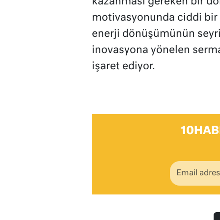
kazanması gereken bir d
motivasyonunda ciddi bir 
enerji dönüşümünün seyrin
inovasyona yönelen serma
işaret ediyor.
10HAB