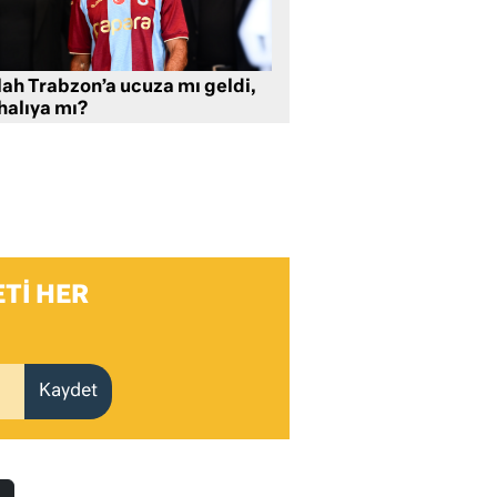
lah Trabzon’a ucuza mı geldi,
halıya mı?
TI HER
Kaydet