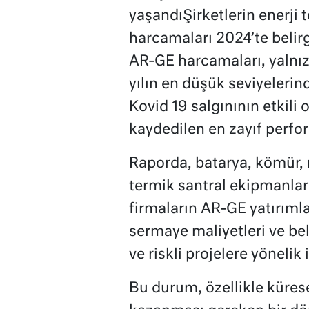
yaşandıŞirketlerin enerji 
harcamaları 2024’te belirg
AR-GE harcamaları, yalnız
yılın en düşük seviyelerin
Kovid 19 salgınının etkil
kaydedilen en zayıf perfo
Raporda, batarya, kömür, n
termik santral ekipmanları 
firmaların AR-GE yatırımla
sermaye maliyetleri ve bel
ve riskli projelere yönelik 
Bu durum, özellikle küre