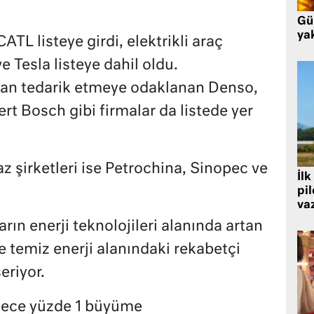
Gü
ya
CATL listeye girdi, elektrikli araç
e Tesla listeye dahil oldu.
pman tedarik etmeye odaklanan Denso,
rt Bosch gibi firmalar da listede yer
az şirketleri ise Petrochina, Sinopec ve
İlk
pi
va
arın enerji teknolojileri alanında artan
le temiz enerji alanındaki rekabetçi
riyor.
dece yüzde 1 büyüme