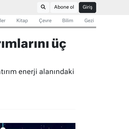
Abone ol
Giriş
ler
Kitap
Çevre
Bilim
Gezi
rımlarını üç
tırım enerji alanındaki