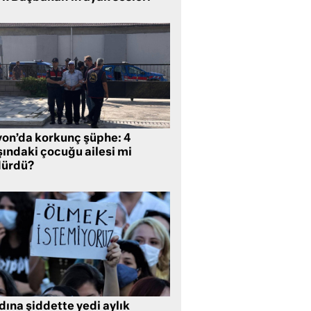
yon’da korkunç şüphe: 4
şındaki çocuğu ailesi mi
dürdü?
ına şiddette yedi aylık