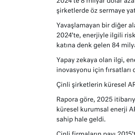
2024’te 8 milyar dolar azal
şirketlerde öz sermaye yat
Yavaşlamayan bir diğer al
2024’te, enerjiyle ilgili r
katına denk gelen 84 milya
Yapay zekaya olan ilgi, en
inovasyonu için fırsatları 
Çinli şirketlerin küresel 
Rapora göre, 2025 itibarıy
küresel kurumsal enerji 
sahip hale geldi.
Çinli firmaların payı 2015