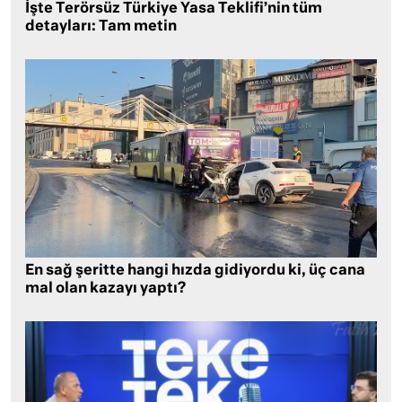
İşte Terörsüz Türkiye Yasa Teklifi’nin tüm
detayları: Tam metin
En sağ şeritte hangi hızda gidiyordu ki, üç cana
mal olan kazayı yaptı?