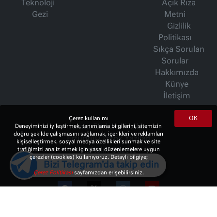
Teknoloji
Açık Rıza
Gezi
Metni
Gizlilik
Politikası
Sıkça Sorulan
Sorular
Hakkımızda
Künye
İletişim
OK
Çerez kullanımı
İsmet Berkan Yazıları
Deneyiminizi iyileştirmek, tanımlama bilgilerini, sitemizin
doğru şekilde çalışmasını sağlamak, içerikleri ve reklamları
Ertuğrul Özkök Yazıları
kişiselleştirmek, sosyal medya özellikleri sunmak ve site
Haftalık Gazete
trafiğimizi analiz etmek için yasal düzenlemelere uygun
çerezler (cookies) kullanıyoruz. Detaylı bilgiye;
Bizi Telegram'da takip edin
Çerez Politikası
sayfamızdan erişebilirsiniz.
© 2023 Copyright:
10Haber