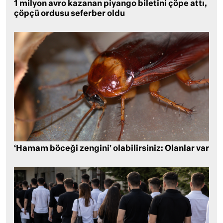
1 milyon avro kazanan piyango biletini çöpe attı,
çöpçü ordusu seferber oldu
‘Hamam böceği zengini’ olabilirsiniz: Olanlar var