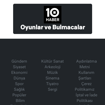
Oyunlar ve Bulmacalar
Gündem
Kültür Sanat
Aydınlatma
Siyaset
Arkeoloji
Metni
Ekonomi
Müzik
Kullanım
Dünya
Sinema
Şartları
Spor
Tiyatro
Çerez
Sağlık
Sergi
Politikamız
Popüler
İptal ve İade
Bilim
Politikası