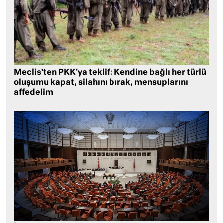
Meclis’ten PKK’ya teklif: Kendine bağlı her türlü
oluşumu kapat, silahını bırak, mensuplarını
affedelim