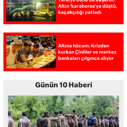
Türkiye bunu da başardı:
Altın ‘karaborsa’ya düştü,
kaçakçılığı patladı
Altına hücum: Krizden
korkan Çinliler ve merkez
bankaları çılgınca alıyor
Günün 10 Haberi