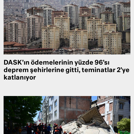
DASK’ın ödemelerinin yüzde 96’sı
deprem şehirlerine gitti, teminatlar 2’ye
katlanıyor