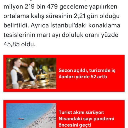
milyon 219 bin 479 geceleme yapılırken
ortalama kalış süresinin 2,21 gün olduğu
belirtildi. Ayrıca İstanbul’daki konaklama
tesislerinin mart ayı doluluk oranı yüzde
45,85 oldu.
Sezon açıldı, turizmde iş
ilanları yüzde 52 arttı
Turist akını sürüyor:
Nisandaki sayı pandemi
öncesini geçti