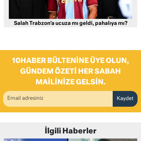
Salah Trabzon’a ucuza mı geldi, pahalıya mı?
10HABER BÜLTENINE ÜYE OLUN,
GÜNDEM ÖZETI HER SABAH
MAILINIZE GELSIN.
Kaydet
İlgili Haberler