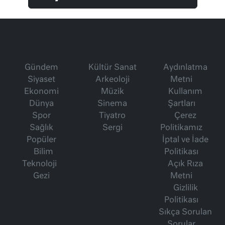
Gündem
Kültür Sanat
Aydınlatma
Siyaset
Arkeoloji
Metni
Ekonomi
Müzik
Kullanım
Dünya
Sinema
Şartları
Spor
Tiyatro
Çerez
Sağlık
Sergi
Politikamız
Popüler
İptal ve İade
Bilim
Politikası
Teknoloji
Açık Rıza
Gezi
Metni
Gizlilik
Politikası
Sıkça Sorulan
Sorular