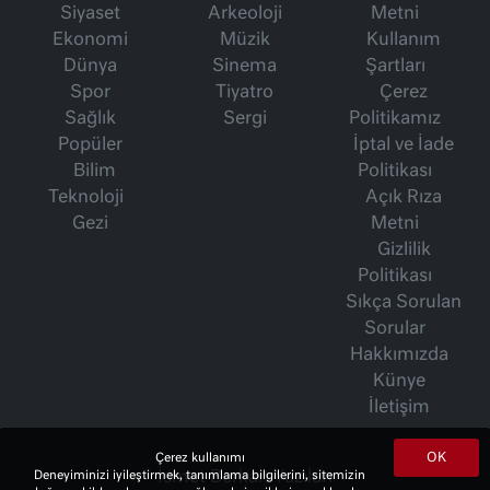
Siyaset
Arkeoloji
Metni
Ekonomi
Müzik
Kullanım
Dünya
Sinema
Şartları
Spor
Tiyatro
Çerez
Sağlık
Sergi
Politikamız
Popüler
İptal ve İade
Bilim
Politikası
Teknoloji
Açık Rıza
Gezi
Metni
Gizlilik
Politikası
Sıkça Sorulan
Sorular
Hakkımızda
Künye
İletişim
OK
Çerez kullanımı
Deneyiminizi iyileştirmek, tanımlama bilgilerini, sitemizin
İsmet Berkan Yazıları