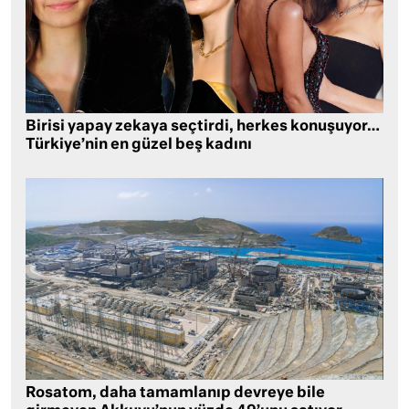
Birisi yapay zekaya seçtirdi, herkes konuşuyor…
Türkiye’nin en güzel beş kadını
Rosatom, daha tamamlanıp devreye bile