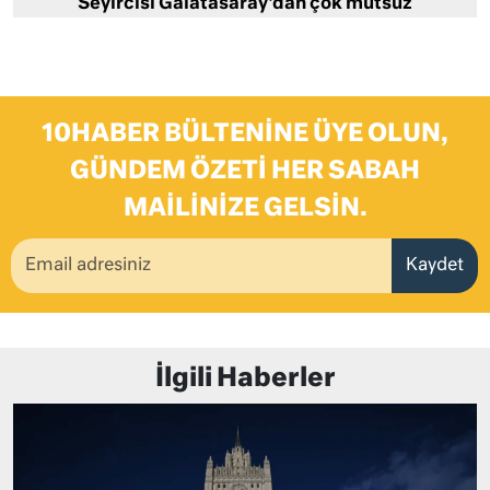
Seyircisi Galatasaray’dan çok mutsuz
10HABER BÜLTENINE ÜYE OLUN,
GÜNDEM ÖZETI HER SABAH
MAILINIZE GELSIN.
Kaydet
İlgili Haberler