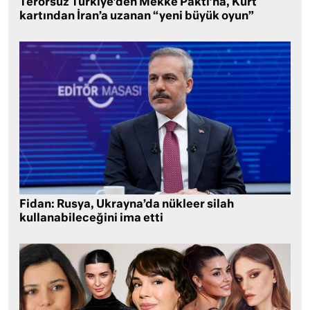
Terörsüz Türkiye’den Mekke Paktı’na, Kürt
kartından İran’a uzanan “yeni büyük oyun”
Fidan: Rusya, Ukrayna’da nükleer silah
kullanabileceğini ima etti