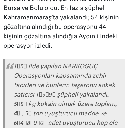
Bursa ve Bolu oldu. En fazla şüpheli
Kahramanmaraş’ta yakalandı; 54 kişinin
gözaltına alındığı bu operasyonu 44
kişinin gözaltına alındığıa Aydın ilindeki
operasyon izledi.
1⃣5⃣ ilde yapılan NARKOGÜÇ
Operasyonları kapsamında zehir
tacirleri ve bunların taşeronu sokak
satıcısı 1⃣9⃣9⃣ şüpheli yakalandı.
5⃣8⃣ kg kokain olmak üzere toplam,
4⃣ , 5⃣ ton uyuşturucu madde ve
6⃣4⃣8⃣0⃣0⃣ adet uyuşturucu hap ele