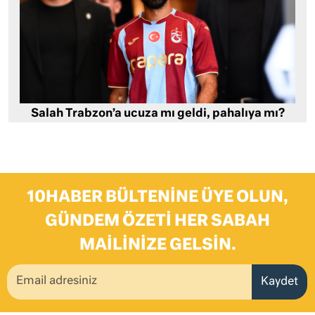
Salah Trabzon’a ucuza mı geldi, pahalıya mı?
10HABER BÜLTENINE ÜYE OLUN,
GÜNDEM ÖZETI HER SABAH
MAILINIZE GELSIN.
Kaydet