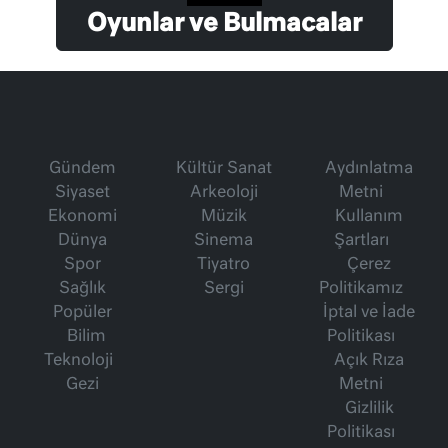
Oyunlar ve Bulmacalar
Gündem
Kültür Sanat
Aydınlatma
Siyaset
Arkeoloji
Metni
Ekonomi
Müzik
Kullanım
Dünya
Sinema
Şartları
Spor
Tiyatro
Çerez
Sağlık
Sergi
Politikamız
Popüler
İptal ve İade
Bilim
Politikası
Teknoloji
Açık Rıza
Gezi
Metni
Gizlilik
Politikası