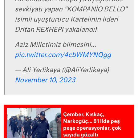
sevkiyatı yapan "KOMPANİO BELLO"
isimli uyuşturucu Kartelinin lideri
Dritan REXHEPI yakalandı❗️
Aziz Milletimiz bilmesini…
pic.twitter.com/4cbWMYNQgg
— Ali Yerlikaya (@AliYerlikaya)
November 10, 2023
Çember, Kıskaç,
Narkogüç… 81 ilde peş
peşe operasyonlar, çok
sayıda gözaltı