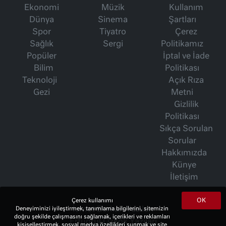
Ekonomi
Müzik
Kullanım
Dünya
Sinema
Şartları
Spor
Tiyatro
Çerez
Sağlık
Sergi
Politikamız
Popüler
İptal ve İade
Bilim
Politikası
Teknoloji
Açık Rıza
Gezi
Metni
Gizlilik
Politikası
Sıkça Sorulan
Sorular
Hakkımızda
Künye
İletişim
OK
Çerez kullanımı
İsmet Berkan Yazıları
Deneyiminizi iyileştirmek, tanımlama bilgilerini, sitemizin
doğru şekilde çalışmasını sağlamak, içerikleri ve reklamları
Ertuğrul Özkök Yazıları
kişiselleştirmek, sosyal medya özellikleri sunmak ve site