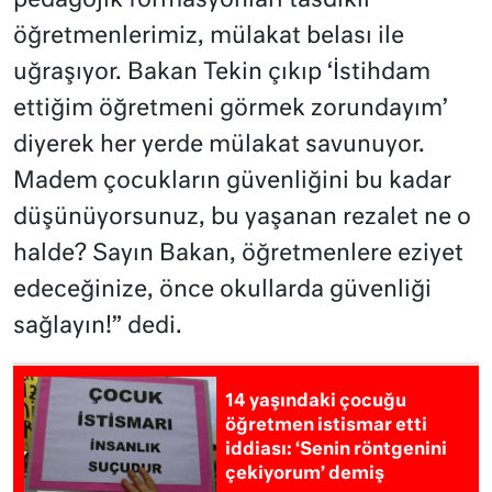
pedagojik formasyonları tasdikli
öğretmenlerimiz, mülakat belası ile
uğraşıyor. Bakan Tekin çıkıp ‘İstihdam
ettiğim öğretmeni görmek zorundayım’
diyerek her yerde mülakat savunuyor.
Madem çocukların güvenliğini bu kadar
düşünüyorsunuz, bu yaşanan rezalet ne o
halde? Sayın Bakan, öğretmenlere eziyet
edeceğinize, önce okullarda güvenliği
sağlayın!” dedi.
14 yaşındaki çocuğu
öğretmen istismar etti
iddiası: ‘Senin röntgenini
çekiyorum’ demiş