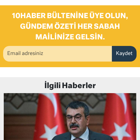
10HABER BÜLTENINE ÜYE OLUN,
GÜNDEM ÖZETI HER SABAH
MAILINIZE GELSIN.
Kaydet
İlgili Haberler