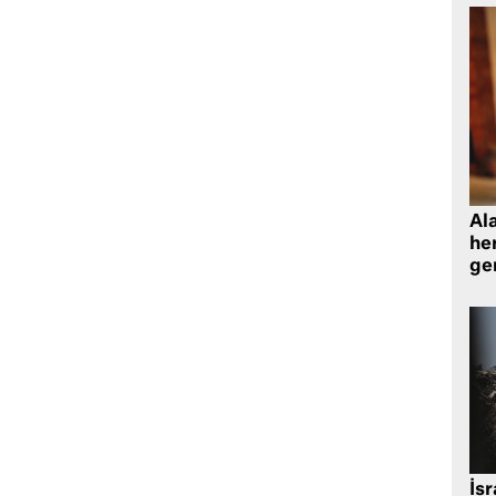
Al
her
gen
İsr