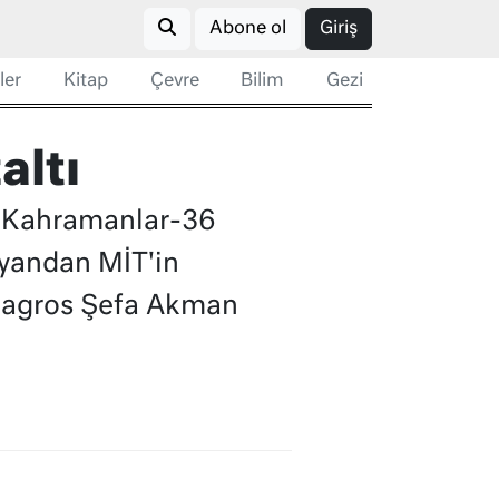
Abone ol
Giriş
ler
Kitap
Çevre
Bilim
Gezi
altı
lı Kahramanlar-36
 yandan MİT'in
 Zagros Şefa Akman