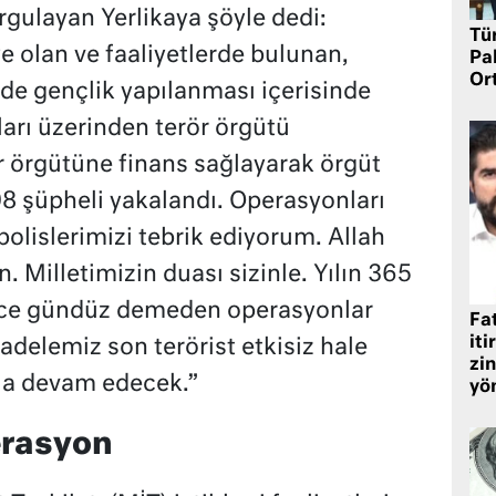
rgulayan Yerlikaya şöyle dedi:
Tü
e olan ve faaliyetlerde bulunan,
Pa
Or
de gençlik yapılanması içerisinde
arı üzerinden terör örgütü
 örgütüne finans sağlayarak örgüt
08 şüpheli yakalandı. Operasyonları
olislerimizi tebrik ediyorum. Allah
. Milletimizin duası sizinle. Yılın 365
ece gündüz demeden operasyonlar
Fat
iti
delemiz son terörist etkisiz hale
zin
ıkla devam edecek.”
yö
erasyon