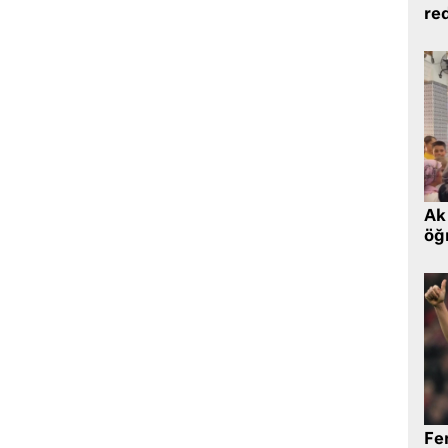
re
Ak 
öğr
Fe