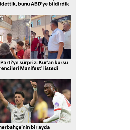
ddettik, bunu ABD’ye bildirdik
Parti’ye sürpriz: Kur’an kursu
encileri Manifest’i istedi
nerbahçe’nin bir ayda