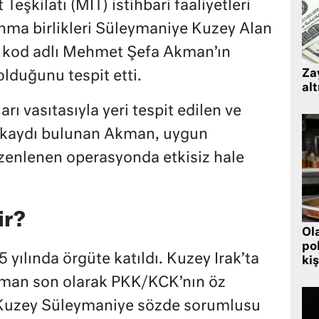
Teşkilatı (MİT) istihbari faaliyetleri
nma birlikleri Süleymaniye Kuzey Alan
 kod adlı Mehmet Şefa Akman’ın
Zay
olduğunu tespit etti.
alt
arı vasıtasıyla yeri tespit edilen ve
a kaydı bulunan Akman, uygun
üzenlenen operasyonda etkisiz hale
ir?
Ol
pol
lında örgüte katıldı. Kuzey Irak’ta
kiş
 Akman son olarak PKK/KCK’nın öz
e Kuzey Süleymaniye sözde sorumlusu