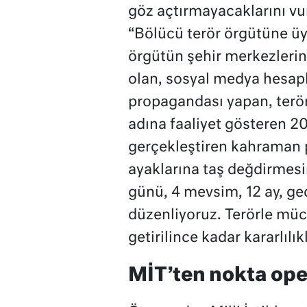
göz açtırmayacaklarını vu
“Bölücü terör örgütüne üy
örgütün şehir merkezlerin
olan, sosyal medya hesapl
propagandası yapan, terör
adına faaliyet gösteren 2
gerçekleştiren kahraman p
ayaklarına taş değdirmesin
günü, 4 mevsim, 12 ay, g
düzenliyoruz. Terörle müca
getirilince kadar kararlıl
MİT’ten nokta op