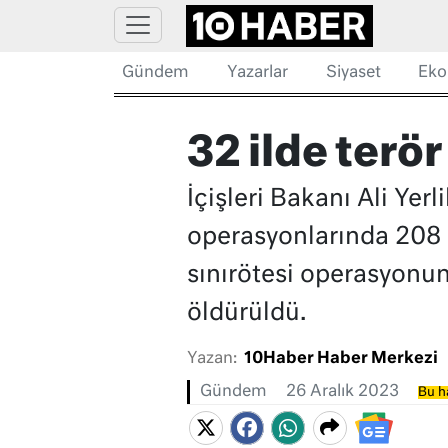
Gündem
Yazarlar
Siyaset
Eko
32 ilde terö
İçişleri Bakanı Ali Ye
operasyonlarında 208 
sınırötesi operasyon
öldürüldü.
Yazan:
10Haber Haber Merkezi
Gündem
26 Aralık 2023
Bu h