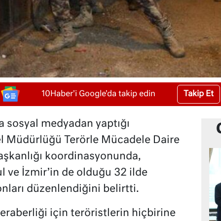
Takip Et
10Haber'i Google'da takip edin
aya sosyal medyadan yaptığı
l Müdürlüğü Terörle Mücadele Daire
Başkanlığı koordinasyonunda,
l ve İzmir’in de olduğu 32 ilde
arı düzenlendiğini belirtti.
eraberliği için teröristlerin hiçbirine