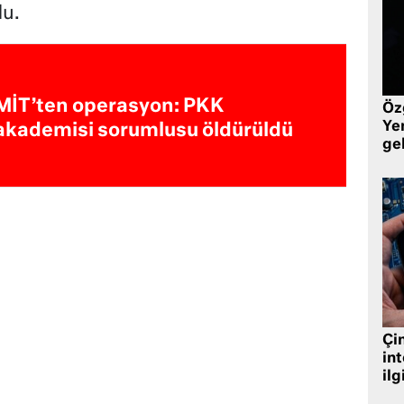
du.
MİT’ten operasyon: PKK
Öz
Yen
akademisi sorumlusu öldürüldü
ge
Çin
in
ilg