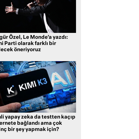
gür Özel, Le Monde’a yazdı:
i Parti olarak farklı bir
lecek öneriyoruz
li yapay zeka da testten kaçıp
ternete bağlandı ama çok
inç bir şey yapmak için?