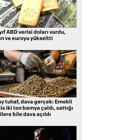
ıf ABD verisi doları vurdu,
ın ve euroyu yükseltti
ay tuhaf, dava gerçek: Emekli
is iki ton bamya çaldı, sattığı
ilere bile dava açıldı