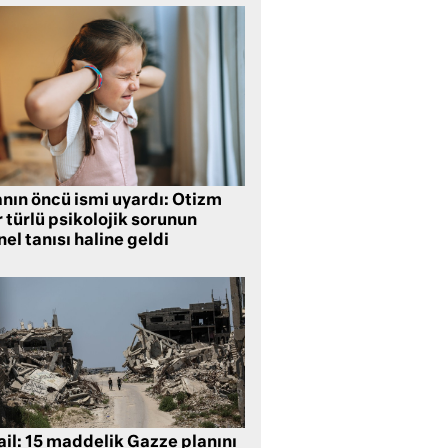
anın öncü ismi uyardı: Otizm
 türlü psikolojik sorunun
el tanısı haline geldi
ail: 15 maddelik Gazze planını