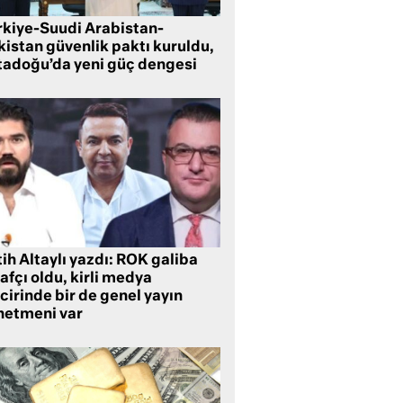
rkiye-Suudi Arabistan-
kistan güvenlik paktı kuruldu,
tadoğu’da yeni güç dengesi
ih Altaylı yazdı: ROK galiba
rafçı oldu, kirli medya
cirinde bir de genel yayın
netmeni var