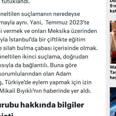
Do
tutuklandı.
9 m
kat
öneltilen suçlamanın neredeyse
mayla aynı. Yani, Temmuz 2023’te
imi vermek ve onları Meksika üzerinden
 İstanbul’da bir çiftlikte eğitim
e silah bulma çabası içerisinde olmak.
neltilen ikinci suçlama, doğrudan
ısıyla da bağlantılı. Buna göre
Wa
Ta
 sorumlularından olan Adam
hay
, Türkiye’de eylem yapmak için izin
ikail Bıyıklı’nın haberinde yer aldı.
urubu hakkında bilgiler