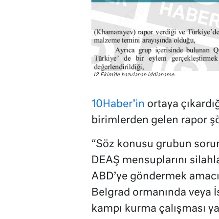
12 Ekim’de hazırlanan iddianame.
10Haber’in
ortaya çıkardığ
birimlerden gelen rapor şö
“Söz konusu grubun soru
DEAŞ mensuplarını silahl
ABD’ye göndermek amacıyl
Belgrad ormanında veya İsta
kampı kurma çalışması ya