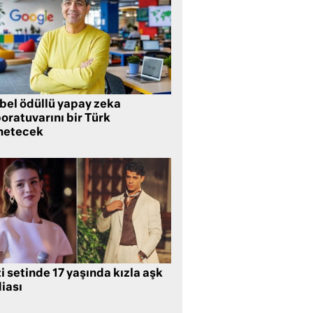
bel ödüllü yapay zeka
oratuvarını bir Türk
netecek
i setinde 17 yaşında kızla aşk
iası