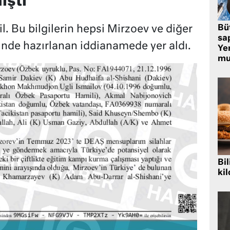
işti
l. Bu bilgilerin hepsi Mirzoev ve diğer
Bü
sa
hinde hazırlanan iddianamede yer aldı.
Yer
mu
Bil
kil