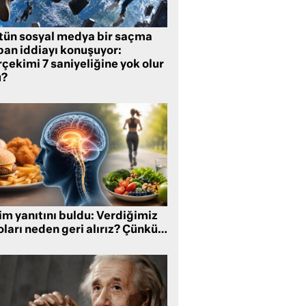
tün sosyal medya bir saçma
pan iddiayı konuşuyor:
çekimi 7 saniyeliğine yok olur
?
im yanıtını buldu: Verdiğimiz
oları neden geri alırız? Çünkü…