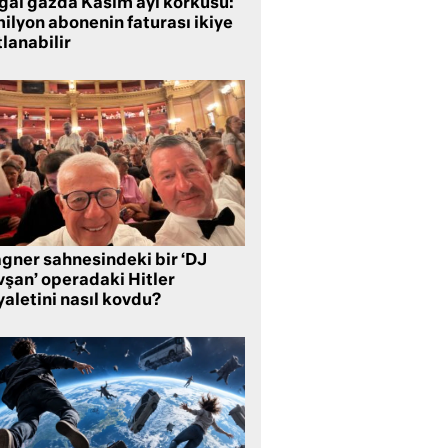
ğal gazda Kasım ayı korkusu:
ilyon abonenin faturası ikiye
lanabilir
gner sahnesindeki bir ‘DJ
vşan’ operadaki Hitler
aletini nasıl kovdu?