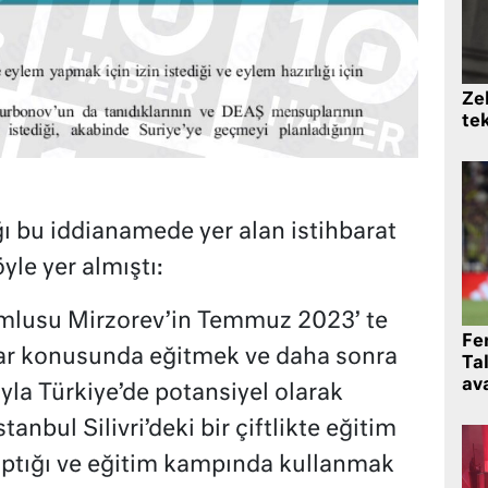
Zek
te
ı bu iddianamede yer alan istihbarat
yle yer almıştı:
mlusu Mirzorev’in Temmuz 2023’ te
Fe
ar konusunda eğitmek ve daha sonra
Ta
ava
a Türkiye’de potansiyel olarak
nbul Silivri’deki bir çiftlikte eğitim
ptığı ve eğitim kampında kullanmak