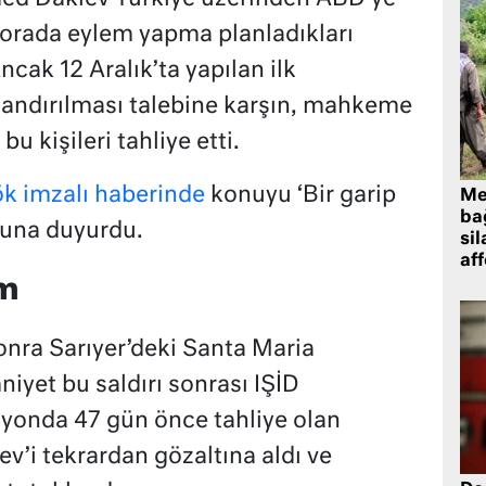
p orada eylem yapma planladıkları
ncak 12 Aralık’ta yapılan ilk
andırılması talebine karşın, mahkeme
bu kişileri tahliye etti.
 imzalı haberinde
konuyu ‘Bir garip
Me
bağ
yuna duyurdu.
sil
af
em
onra Sarıyer’deki Santa Maria
mniyet bu saldırı sonrası IŞİD
yonda 47 gün önce tahliye olan
i tekrardan gözaltına aldı ve