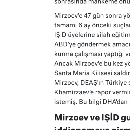
sonrasında mahkeme onu 
Mirzoev’e 47 gün sonra y
tamamı 6 ay önceki suçla
IŞİD üyelerine silah eğit
ABD’ye göndermek amacıyla
kurma çalışması yaptığı v
Ancak Mirzoev’e bu kez yö
Santa Maria Kilisesi saldır
Mirzoev, DEAŞ’ın Türkiye
Khamirzaev’e rapor vermiş
istemiş. Bu bilgi DHA’dan M
Mirzoev ve IŞİD g