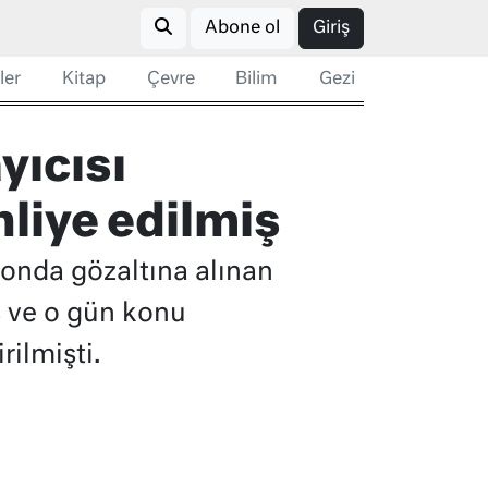
Abone ol
Giriş
ler
Kitap
Çevre
Bilim
Gezi
yıcısı
hliye edilmiş
yonda gözaltına alınan
ş ve o gün konu
rilmişti.