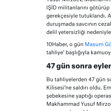
IŞİD militanlarını götürü
gerekçesiyle tutuklandı. A
duruşmada savcının cezal
delil yetersizliği nedeniyle 
10Haber, o gün
Masum Gök
tahliye’ başlığıyla kamuo
47 gün sonra eyl
Bu tahliyelerden 47 gün s
Kilisesi’ne saldırı oldu. E
şebekesine yaptığı operas
Makhammad Yusuf Mirzoev’