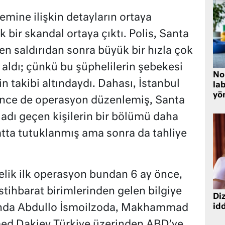
lemine ilişkin detayların ortaya
bir skandal ortaya çıktı. Polis, Santa
en saldırıdan sonra büyük bir hızla çok
 aldı; çünkü bu şüphelilerin şebekesi
No
 takibi altındaydı. Dahası, İstanbul
lab
yö
önce de operasyon düzenlemiş, Santa
a adı geçen kişilerin bir bölümü daha
atta tutuklanmış ama sonra da tahliye
elik ilk operasyon bundan 6 ay önce,
İstihbarat birimlerinden gelen bilgiye
Diz
onda Abdullo İsmoilzoda, Makhammad
idd
d Dakiev Türkiye üzerinden ABD’ye