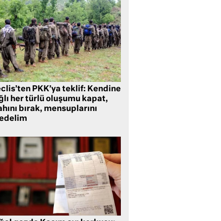
clis’ten PKK’ya teklif: Kendine
lı her türlü oluşumu kapat,
ahını bırak, mensuplarını
fedelim