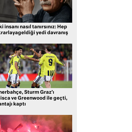
i insanı nasıl tanırsınız: Hep
krarlayageldiği yedi davranış
nerbahçe, Sturm Graz’ı
lisca ve Greenwood ile geçti,
ntajı kaptı