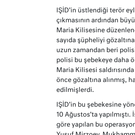
IŞİD’in üstlendiği terör ey
çıkmasının ardından büyük 
Maria Kilisesine düzenlen
sayıda şüpheliyi gözaltına
uzun zamandan beri polisin
polisi bu şebekeye daha 
Maria Kilisesi saldırısınd
önce gözaltına alınmış, h
edilmişlerdi.
IŞİD’in bu şebekesine yön
10 Ağustos’ta yapılmıştı. 
göre yapılan bu operasy
Yusuf Mirzoev, Mukhamme