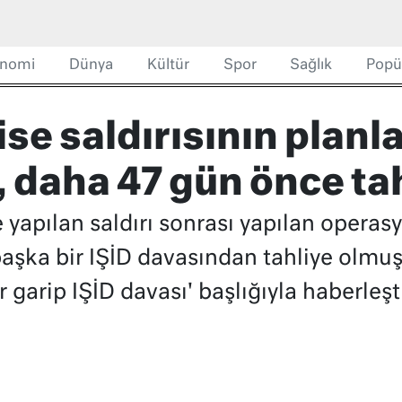
nomi
Dünya
Kültür
Spor
Sağlık
Popü
ise saldırısının planla
ı, daha 47 gün önce ta
e yapılan saldırı sonrası yapılan operas
aşka bir IŞİD davasından tahliye olmu
 garip IŞİD davası' başlığıyla haberleşti