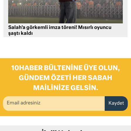
Salah’a görkemli imza töreni! Mısırlı oyuncu
şaştı kaldı
10HABER BÜLTENINE ÜYE OLUN,
GÜNDEM ÖZETI HER SABAH
MAILINIZE GELSIN.
Kaydet