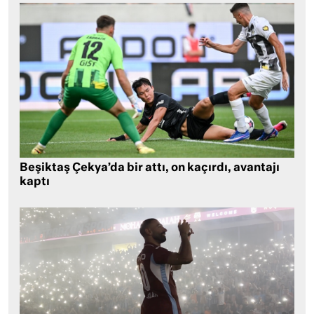
Beşiktaş Çekya’da bir attı, on kaçırdı, avantajı
kaptı