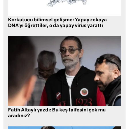
Korkutucu bilimsel gelişme: Yapay zekaya
DNA’yı öğrettiler, o da yapay virüs yarattı
Fatih Altaylı yazdı: Bu keş taifesini çok mu
aradınız?