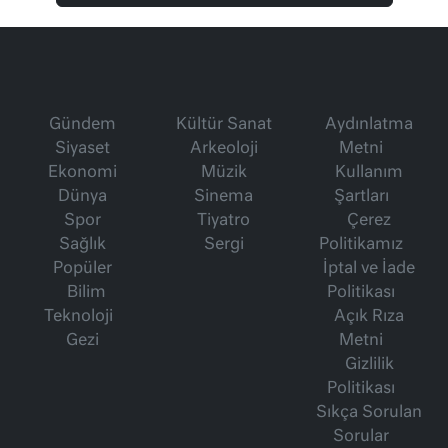
Gündem
Kültür Sanat
Aydınlatma
Siyaset
Arkeoloji
Metni
Ekonomi
Müzik
Kullanım
Dünya
Sinema
Şartları
Spor
Tiyatro
Çerez
Sağlık
Sergi
Politikamız
Popüler
İptal ve İade
Bilim
Politikası
Teknoloji
Açık Rıza
Gezi
Metni
Gizlilik
Politikası
Sıkça Sorulan
Sorular