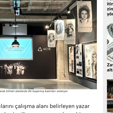
iti
zin
yö
Zay
alt
arak bilinen alanlarda ilki başarmış kadınları anlatıyor.
arını çalışma alanı belirleyen yazar