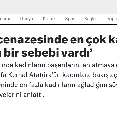
nomi
Dünya
Kültür
Spor
Sağlık
Popü
 cenazesinde en çok k
bir sebebi vardı’
arında kadınların başarılarını anlatmaya
 Kemal Atatürk'ün kadınlara bakış açı
ninde en fazla kadınların ağladığını s
elerini anlattı.