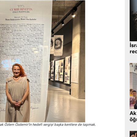
İsr
re
Ak 
öğr
cak Özlem Özdemir’in hedefi sergiyi başka kentlere de taşımak.