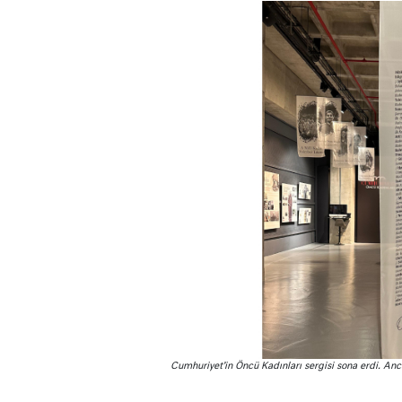
Cumhuriyet’in Öncü Kadınları sergisi sona erdi. An