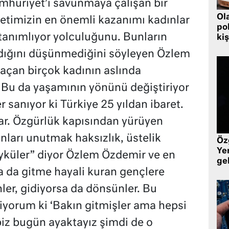
mhuriyet’i savunmaya çalışan bir
Ol
timizin en önemli kazanımı kadınlar
pol
tanımlıyor yolculuğunu. Bunların
kiş
ldığını düşünmediğini söyleyen Özlem
 açan birçok kadının aslında
. Bu da yaşamının yönünü değiştiriyor
r sanıyor ki Türkiye 25 yıldan ibaret.
var. Özgürlük kapısından yürüyen
nları unutmak haksızlık, üstelik
Öz
Yen
yküler” diyor Özlem Özdemir ve en
ge
a da gitme hayali kuran gençlere
ler, gidiyorsa da dönsünler. Bu
diyorum ki ‘Bakın gitmişler ama hepsi
biz bugün ayaktayız şimdi de o