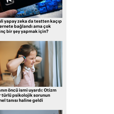
li yapay zeka da testten kaçıp
ternete bağlandı ama çok
inç bir şey yapmak için?
anın öncü ismi uyardı: Otizm
 türlü psikolojik sorunun
el tanısı haline geldi