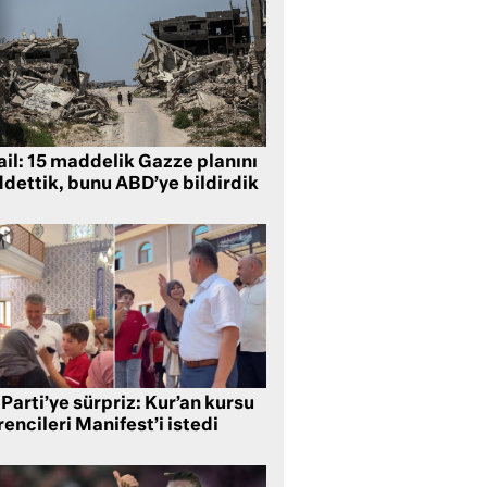
ail: 15 maddelik Gazze planını
ddettik, bunu ABD’ye bildirdik
Parti’ye sürpriz: Kur’an kursu
encileri Manifest’i istedi