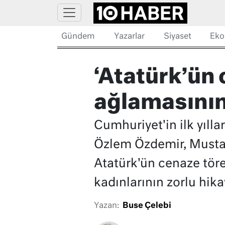
Gündem
Yazarlar
Siyaset
Eko
‘Atatürk’ün
ağlamasının 
Cumhuriyet'in ilk yıll
Özlem Özdemir, Mustafa
Atatürk'ün cenaze töre
kadınlarının zorlu hikay
Yazan:
Buse Çelebi