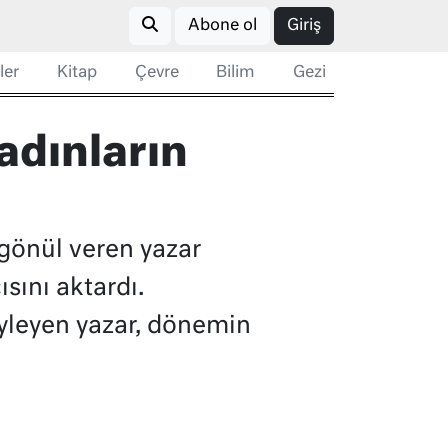
Abone ol
Giriş
ler
Kitap
Çevre
Bilim
Gezi
adınların
 gönül veren yazar
sını aktardı.
öyleyen yazar, dönemin