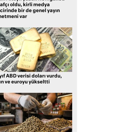
rafçı oldu, kirli medya
cirinde bir de genel yayın
netmeni var
ıf ABD verisi doları vurdu,
ın ve euroyu yükseltti