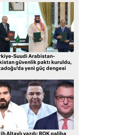
rkiye-Suudi Arabistan-
kistan güvenlik paktı kuruldu,
tadoğu’da yeni güç dengesi
ih Altaylı yazdı: ROK galiba