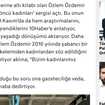
erine altı kitabı olan Özlem Özdemir
öncü kadınları’ sergisi açtı. Bu onun
0 Kasım’da da hem araştırmalarını,
rendiklerini 10Haber’e anlatıyor,
te yaşadığı dönüşümü aktarıyor. Daha
lem Özdemir 2016 yılında yabancı bir
Tü
Pa
lkelerinden kadınlardan söz edildiğini
Or
eliyor aklına; “Bizim kadınlarımız
rduğu bu soru ona gazeteciliğe veda,
haba dedirtiyor.
Fat