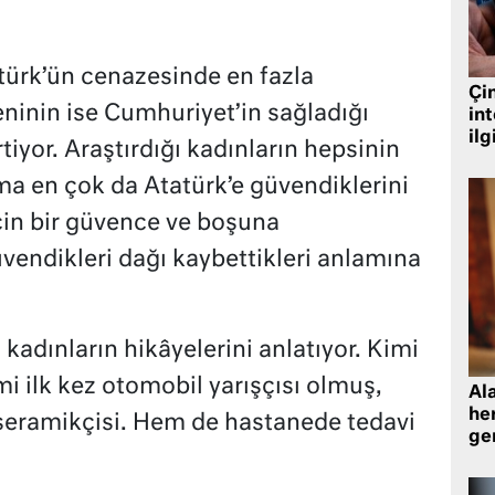
türk’ün cenazesinde en fazla
Çin
ninin ise Cumhuriyet’in sağladığı
in
ilg
iyor. Araştırdığı kadınların hepsinin
ma en çok da Atatürk’e güvendiklerini
için bir güvence ve boşuna
üvendikleri dağı kaybettikleri anlamına
kadınların hikâyelerini anlatıyor. Kimi
mi ilk kez otomobil yarışçısı olmuş,
Al
her
n seramikçisi. Hem de hastanede tedavi
gen