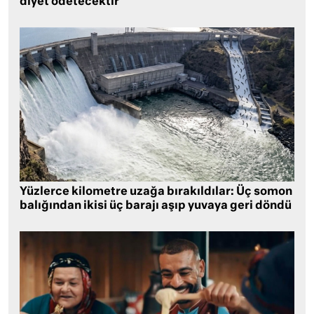
diyet ödetecektir
Yüzlerce kilometre uzağa bırakıldılar: Üç somon
balığından ikisi üç barajı aşıp yuvaya geri döndü