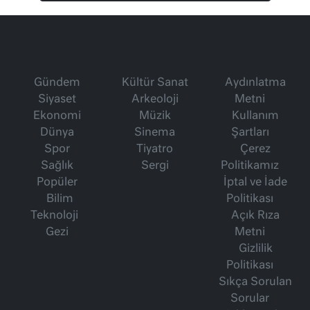
Gündem
Kültür Sanat
Aydınlatma
Siyaset
Arkeoloji
Metni
Ekonomi
Müzik
Kullanım
Dünya
Sinema
Şartları
Spor
Tiyatro
Çerez
Sağlık
Sergi
Politikamız
Popüler
İptal ve İade
Bilim
Politikası
Teknoloji
Açık Rıza
Gezi
Metni
Gizlilik
Politikası
Sıkça Sorulan
Sorular