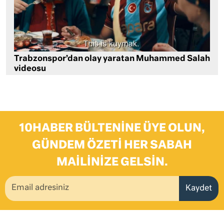
Trabzonspor’dan olay yaratan Muhammed Salah
videosu
10HABER BÜLTENINE ÜYE OLUN,
GÜNDEM ÖZETI HER SABAH
MAILINIZE GELSIN.
Kaydet