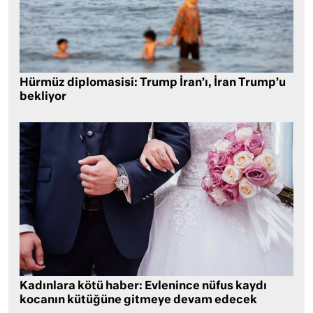
Hürmüz diplomasisi: Trump İran’ı, İran Trump’u
bekliyor
Kadınlara kötü haber: Evlenince nüfus kaydı
kocanın kütüğüne gitmeye devam edecek