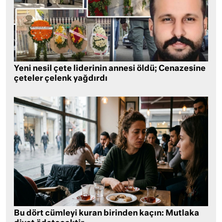
Yeni nesil çete liderinin annesi öldü; Cenazesine
çeteler çelenk yağdırdı
Bu dört cümleyi kuran birinden kaçın: Mutlaka