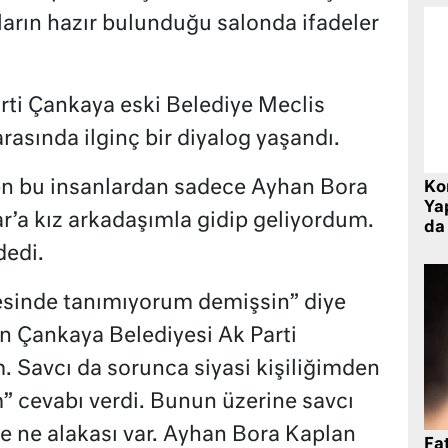
ların hazır bulunduğu salonda ifadeler
rti Çankaya eski Belediye Meclis
arasında ilginç bir diyalog yaşandı.
n bu insanlardan sadece Ayhan Bora
Ko
Yap
r’a kız arkadaşımla gidip geliyordum.
da 
dedi.
desinde tanımıyorum demişsin” diye
n Çankaya Belediyesi Ak Parti
. Savcı da sorunca siyasi kişiliğimden
 cevabı verdi. Bunun üzerine savcı
kle ne alakası var. Ayhan Bora Kaplan
Fat