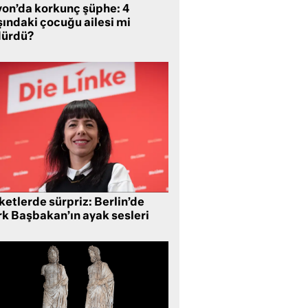
yon’da korkunç şüphe: 4
şındaki çocuğu ailesi mi
dürdü?
etlerde sürpriz: Berlin’de
rk Başbakan’ın ayak sesleri