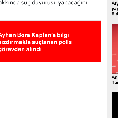
hakkında suç duyurusu yapacağını
Af
ya
öl
Ayhan Bora Kaplan’a bilgi
sızdırmakla suçlanan polis
görevden alındı
Ank
Tü