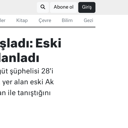
Abone ol
Giriş
ler
Kitap
Çevre
Bilim
Gezi
ladı: Eski
lanladı
üt şüphelisi 28'i
 yer alan eski Ak
n ile tanıştığını