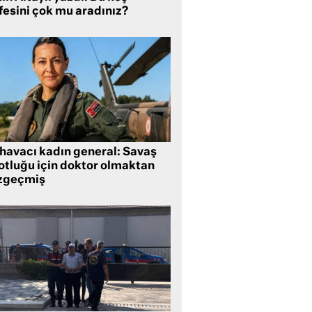
fesini çok mu aradınız?
 havacı kadın general: Savaş
lotluğu için doktor olmaktan
zgeçmiş