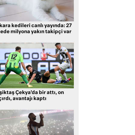
ara kedileri canlı yayında: 27
kede milyona yakın takipçi var
iktaş Çekya’da bir attı, on
ırdı, avantajı kaptı