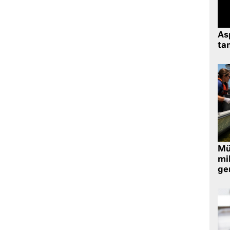
As
tan
Müt
mi
ger