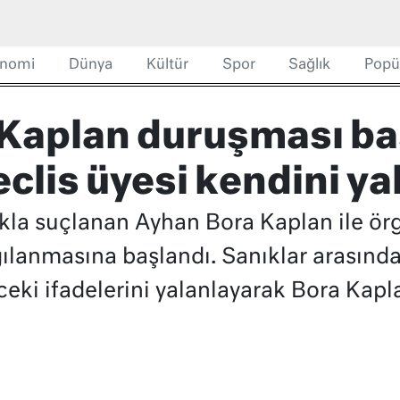
nomi
Dünya
Kültür
Spor
Sağlık
Popü
Kaplan duruşması baş
eclis üyesi kendini ya
kla suçlanan Ayhan Bora Kaplan ile örg
gılanmasına başlandı. Sanıklar arasında
ceki ifadelerini yalanlayarak Bora Kapla