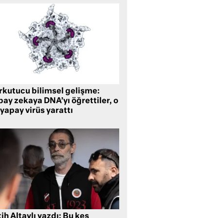
rkutucu bilimsel gelişme:
ay zekaya DNA’yı öğrettiler, o
yapay virüs yarattı
ih Altaylı yazdı: Bu keş