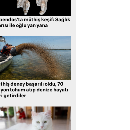
pendos’ta müthiş keşif: Sağlık
rısı ile oğlu yan yana
hiş deney başarılı oldu, 70
lyon tohum atıp denize hayatı
i getirdiler