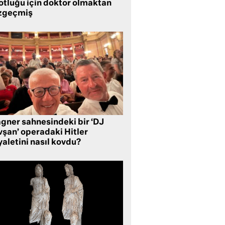
lotluğu için doktor olmaktan
zgeçmiş
gner sahnesindeki bir ‘DJ
vşan’ operadaki Hitler
aletini nasıl kovdu?