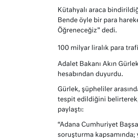
Kütahyalı araca bindirildiğ
Bende öyle bir para hareket
Öğreneceğiz” dedi.
100 milyar liralık para traf
Adalet Bakanı Akın Gürle
hesabından duyurdu.
Gürlek, şüpheliler arasında
tespit edildiğini belirtere
paylaştı:
“Adana Cumhuriyet Başsav
soruşturma kapsamında; yas