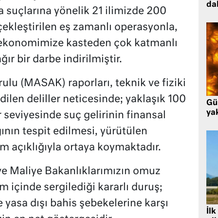
da
 suçlarına yönelik 21 ilimizde 200
çekleştirilen eş zamanlı operasyonla,
 ekonomimize kasteden çok katmanlı
r bir darbe indirilmiştir.
ulu (MASAK) raporları, teknik ve fiziki
edilen deliller neticesinde; yaklaşık 100
Gü
ya
r seviyesinde suç gelirinin finansal
ının tespit edilmesi, yürütülen
 açıklığıyla ortaya koymaktadır.
e ve Maliye Bakanlıklarımızın omuz
 içinde sergilediği kararlı duruş;
e yasa dışı bahis şebekelerine karşı
İlk