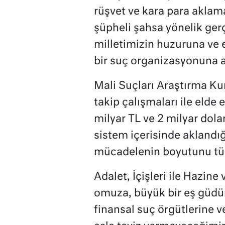
rüşvet ve kara para aklama
şüpheli şahsa yönelik ger
milletimizin huzuruna ve
bir suç organizasyonuna ağı
Mali Suçları Araştırma Kur
takip çalışmaları ile elde 
milyar TL ve 2 milyar dola
sistem içerisinde aklandığ
mücadelenin boyutunu tüm
Adalet, İçişleri ile Hazin
omuza, büyük bir eş güdüm
finansal suç örgütlerine v