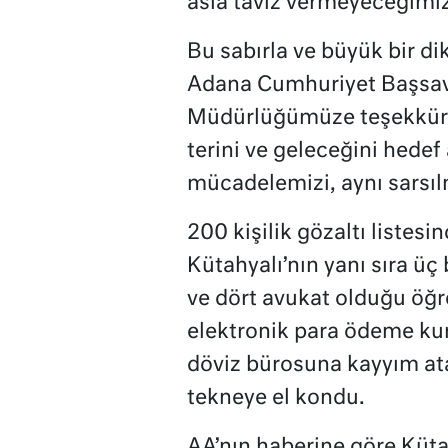
asla taviz vermeyeceğimiz
Bu sabırla ve büyük bir di
Adana Cumhuriyet Başsavc
Müdürlüğümüze teşekkür e
terini ve geleceğini hedef 
mücadelemizi, aynı sarsıl
200 kişilik gözaltı liste
Kütahyalı’nın yanı sıra üç
ve dört avukat olduğu öğr
elektronik para ödeme ku
döviz bürosuna kayyım ata
tekneye el kondu.
AA’nın haberine göre Kütah