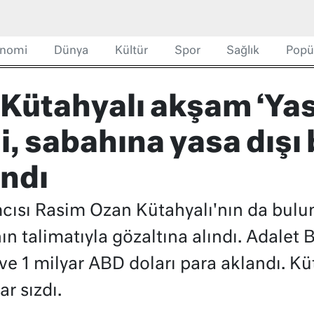
nomi
Dünya
Kültür
Spor
Sağlık
Popü
Kütahyalı akşam ‘Yas
i, sabahına yasa dışı
ındı
cısı Rasim Ozan Kütahyalı'nın da bul
ın talimatıyla gözaltına alındı. Adalet 
ve 1 milyar ABD doları para aklandı. Kü
r sızdı.