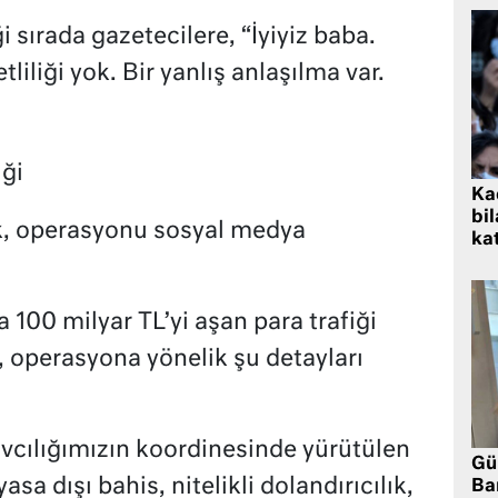
i sırada gazetecilere, “İyiyiz baba.
liliği yok. Bir yanlış anlaşılma var.
iği
Kad
bil
k, operasyonu sosyal medya
kat
 100 milyar TL’yi aşan para trafiği
k, operasyona yönelik şu detayları
cılığımızın koordinesinde yürütülen
Gü
a dışı bahis, nitelikli dolandırıcılık,
Ba