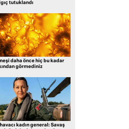
lgıç tutuklandı
neşi daha önce hiç bu kadar
kından görmediniz
 havacı kadın general: Savaş