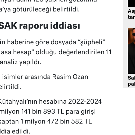
’ya götürüleceği belirtildi.
As
tan
SAK raporu iddiası
in haberine göre dosyada “şüpheli”
sa hesap” olduğu değerlendirilen 11
analiz yapıldı.
isimler arasında Rasim Ozan
Sa
pa
irtildi.
ütahyalı’nın hesabına 2022-2024
milyon 141 bin 893 TL para girişi
aptan 1 milyon 472 bin 582 TL
ddia edildi.