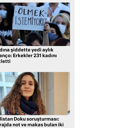
ına şiddette yedi aylık
anço: Erkekler 231 kadını
letti
listan Doku soruşturması:
rajda not ve makas bulan iki