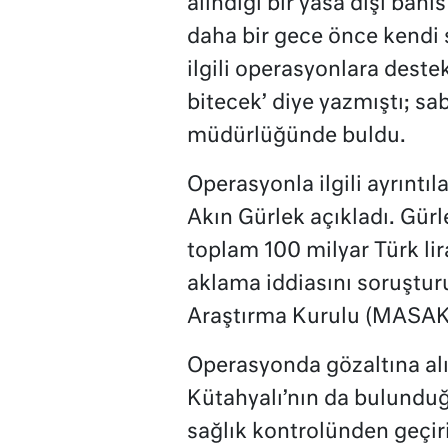
alındığı bir yasa dışı bah
daha bir gece önce kendi 
ilgili operasyonlara destek
bitecek’ diye yazmıştı; s
müdürlüğünde buldu.
Operasyonla ilgili ayrıntıl
Akın Gürlek açıkladı. Gür
toplam 100 milyar Türk lira
aklama iddiasını soruşturu
Araştırma Kurulu (MASAK) 
Operasyonda gözaltına alı
Kütahyalı’nın da bulunduğ
sağlık kontrolünden geçiri