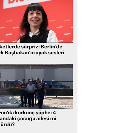
etlerde sürpriz: Berlin’de
rk Başbakan’ın ayak sesleri
yon’da korkunç şüphe: 4
şındaki çocuğu ailesi mi
dürdü?