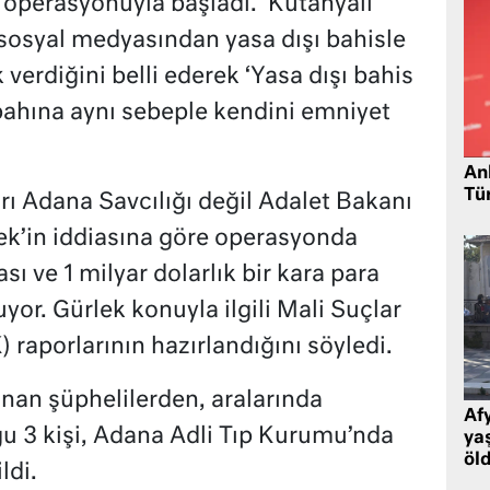
is operasyonuyla başladı. Kütahyalı
sosyal medyasından yasa dışı bahisle
 verdiğini belli ederek ‘Yasa dışı bahis
abahına aynı sebeple kendini emniyet
Ank
Tü
arı Adana Savcılığı değil Adalet Bakanı
lek’in iddiasına göre operasyonda
sı ve 1 milyar dolarlık bir kara para
yor. Gürlek konuyla ilgili Mali Suçlar
raporlarının hazırlandığını söyledi.
nan şüphelilerden, aralarında
Af
u 3 kişi, Adana Adli Tıp Kurumu’nda
ya
öl
ldi.