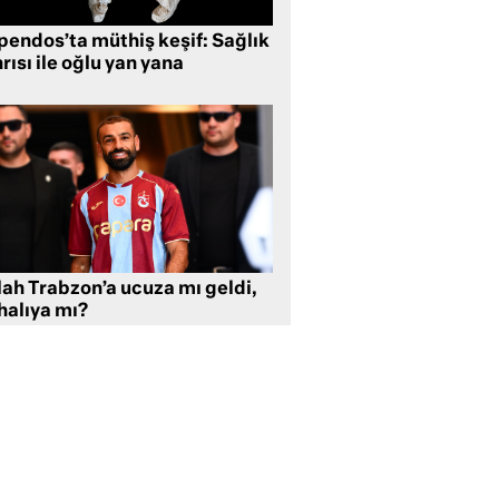
pendos’ta müthiş keşif: Sağlık
rısı ile oğlu yan yana
lah Trabzon’a ucuza mı geldi,
halıya mı?