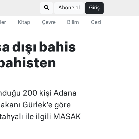
Abone ol
Giriş
ler
Kitap
Çevre
Bilim
Gezi
a dışı bahis
 bahisten
unduğu 200 kişi Adana
Bakanı Gürlek'e göre
tahyalı ile ilgili MASAK