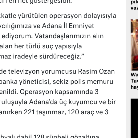
in en net göstergesidir.
pi
va
kkatle yürütülen operasyon dolayısıyla
ılığımıza ve Adana İl Emniyet
diyorum. Vatandaşlarımızın alın
alan her türlü suç yapısıyla
maz iradeyle sürdüreceğiz.”
sinde televizyon yorumcusu Rasim Ozan
Wa
Ta
 banka yöneticisi, sekiz polis memuru
hay
enildi.
Operasyon kapsamında 3
ruluşuyla Adana’da üç kuyumcu ve bir
nırken 221 taşınmaz, 120 araç ve 3
yalı dahil 128 şüpheli gözaltına