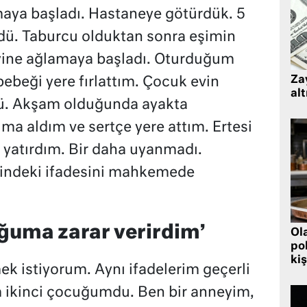
maya başladı. Hastaneye götürdük. 5
dü. Taburcu olduktan sonra eşimin
 yine ağlamaya başladı. Oturduğum
Zay
ebeği yere fırlattım. Çocuk evin
alt
tü. Akşam olduğunda ayakta
a aldım ve sertçe yere attım. Ertesi
 yatırdım. Bir daha uyanmadı.
lindeki ifadesini mahkemede
uğuma zarar verirdim’
Ol
pol
kiş
ek istiyorum. Aynı ifadelerim geçerli
m ikinci çocuğumdu. Ben bir anneyim,