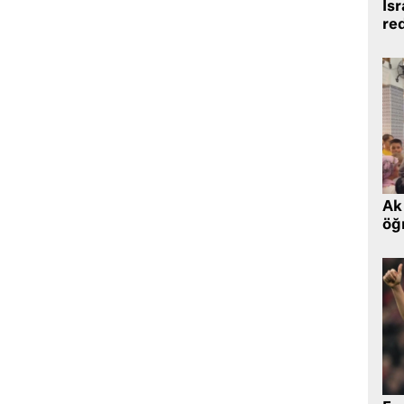
İsr
re
Ak 
öğr