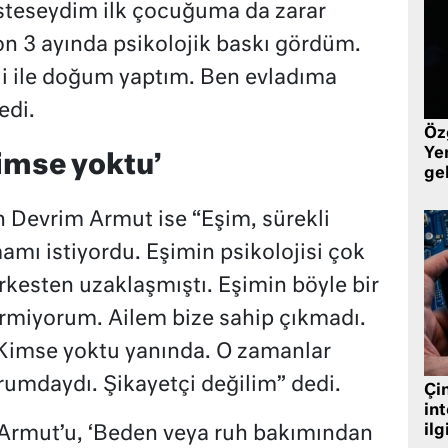
teseydim ilk çocuğuma da zarar
on 3 ayında psikolojik baskı gördüm.
ji ile doğum yaptım. Ben evladıma
edi.
Öz
Yen
imse yoktu’
ge
n Devrim Armut ise “Eşim, sürekli
amı istiyordu. Eşimin psikolojisi çok
rkesten uzaklaşmıştı. Eşimin böyle bir
rmiyorum. Ailem bize sahip çıkmadı.
 Kimse yoktu yanında. O zamanlar
urumdaydı. Şikayetçi değilim” dedi.
Çin
in
ilg
Armut’u, ‘Beden veya ruh bakımından