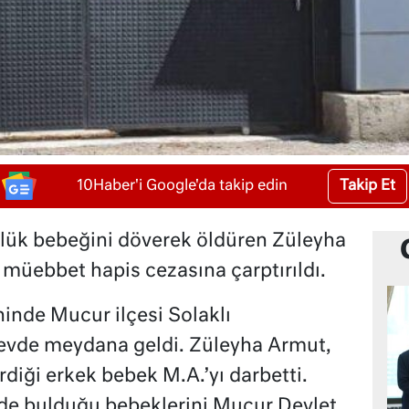
Takip Et
10Haber'i Google'da takip edin
nlük bebeğini döverek öldüren Züleyha
ş müebbet hapis cezasına çarptırıldı.
hinde Mucur ilçesi Solaklı
 evde meydana geldi. Züleyha Armut,
diği erkek bebek M.A.’yı darbetti.
de bulduğu bebeklerini Mucur Devlet