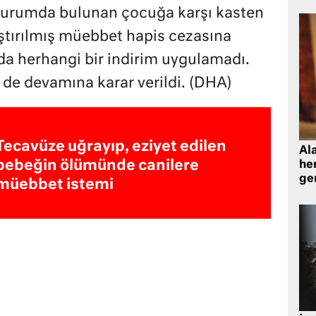
urumda bulunan çocuğa karşı kasten
ştırılmış müebbet hapis cezasına
a herhangi bir indirim uygulamadı.
 de devamına karar verildi. (DHA)
Tecavüze uğrayıp, eziyet edilen
Al
bebeğin ölümünde canilere
her
gen
müebbet istemi