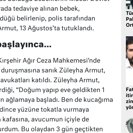
ada tedaviye alınan bebek,
Tü
üğü belirlenip, polis tarafından
Pa
Or
Armut, 13 Ağustos’ta tutuklandı.
başlayınca…
ırşehir Ağır Ceza Mahkemesi’nde
r duruşmasına sanık Züleyha Armut,
avukatları katıldı. Züleyha Armut,
rdiği, “Doğum yapıp eve geldikten 1
Fat
iti
en ağlamaya başladı. Ben de kucağıma
zin
yö
dince yüzüne tokatla vurmaya
 kafasına, avucumun içiyle de
vurdum. Bu olaydan 3 gün geçtikten