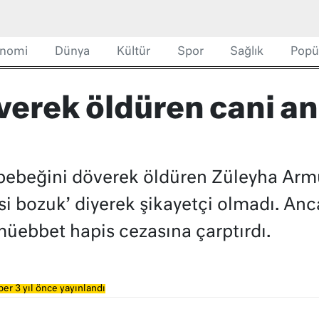
nomi
Dünya
Kültür
Spor
Sağlık
Popü
verek öldüren cani a
 bebeğini döverek öldüren Züleyha Arm
isi bozuk’ diyerek şikayetçi olmadı. 
 müebbet hapis cezasına çarptırdı.
er 3 yıl önce yayınlandı