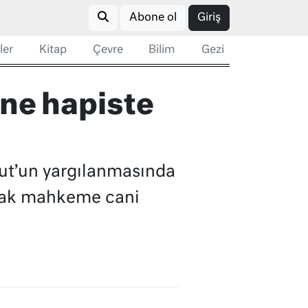
Abone ol
Giriş
ler
Kitap
Çevre
Bilim
Gezi
nne hapiste
ut’un yargılanmasında
Ancak mahkeme cani