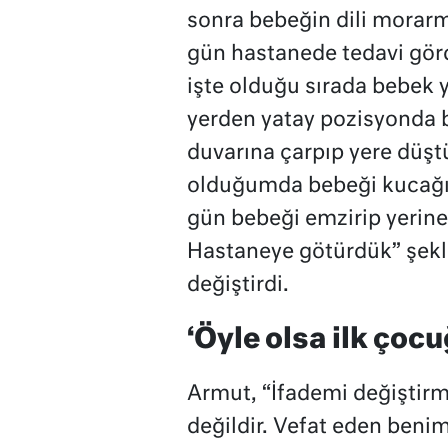
sonra bebeğin dili morar
gün hastanede tedavi gör
işte olduğu sırada bebek
yerden yatay pozisyonda b
duvarına çarpıp yere düş
olduğumda bebeği kucağım
gün bebeği emzirip yerine
Hastaneye götürdük” şek
değiştirdi.
‘Öyle olsa ilk çoc
Armut, “İfademi değiştirm
değildir. Vefat eden beni