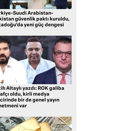
rkiye-Suudi Arabistan-
kistan güvenlik paktı kuruldu,
tadoğu’da yeni güç dengesi
ih Altaylı yazdı: ROK galiba
rafçı oldu, kirli medya
cirinde bir de genel yayın
netmeni var