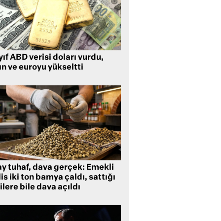
ıf ABD verisi doları vurdu,
ın ve euroyu yükseltti
ay tuhaf, dava gerçek: Emekli
is iki ton bamya çaldı, sattığı
ilere bile dava açıldı