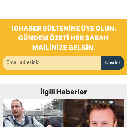
10HABER BÜLTENINE ÜYE OLUN,
GÜNDEM ÖZETI HER SABAH
MAILINIZE GELSIN.
Kaydet
İlgili Haberler