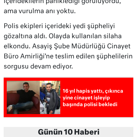
içeridekilerin paniklediği görülüyordu,
ama vurulma anı yoktu.
Polis ekipleri içerideki yedi şüpheliyi
gözaltına aldı. Olayda kullanılan silaha
elkondu. Asayiş Şube Müdürlüğü Cinayet
Büro Amirliği’ne teslim edilen şüphelilerin
sorgusu devam ediyor.
16 yıl hapis yattı, çıkınca
yine cinayet işleyip
başında polisi bekledi
Günün 10 Haberi