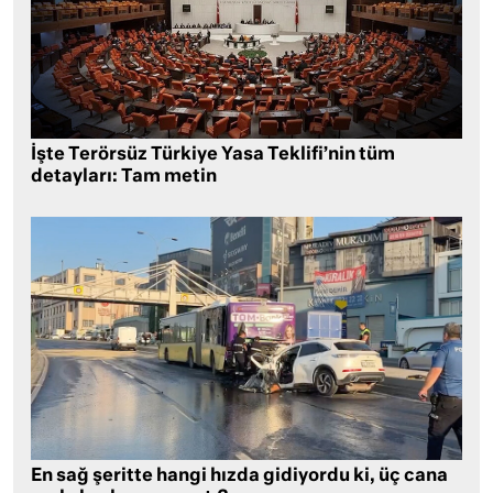
İşte Terörsüz Türkiye Yasa Teklifi’nin tüm
detayları: Tam metin
En sağ şeritte hangi hızda gidiyordu ki, üç cana