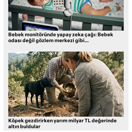
Bebek monitöründe yapay zeka çağı: Bebek
odası değil gözlem merkezi gibi…
Köpek gezdirirken yarım milyar TL değerinde
altın buldular