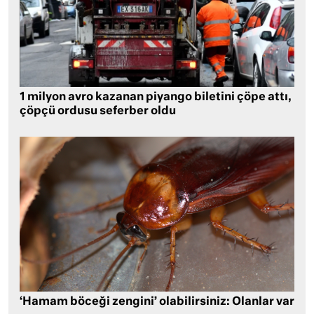
1 milyon avro kazanan piyango biletini çöpe attı,
çöpçü ordusu seferber oldu
‘Hamam böceği zengini’ olabilirsiniz: Olanlar var