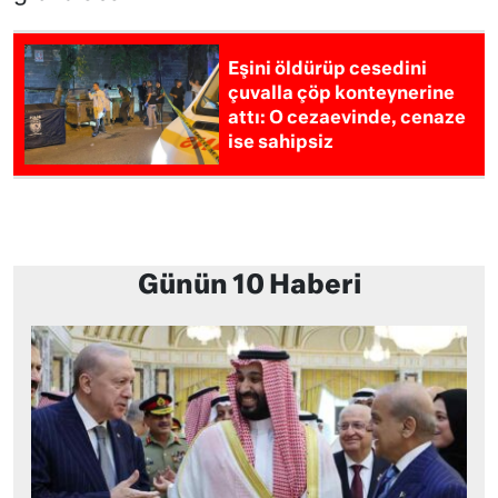
Eşini öldürüp cesedini
çuvalla çöp konteynerine
attı: O cezaevinde, cenaze
ise sahipsiz
Günün 10 Haberi