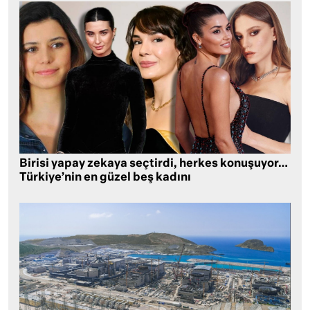
Birisi yapay zekaya seçtirdi, herkes konuşuyor…
Türkiye’nin en güzel beş kadını