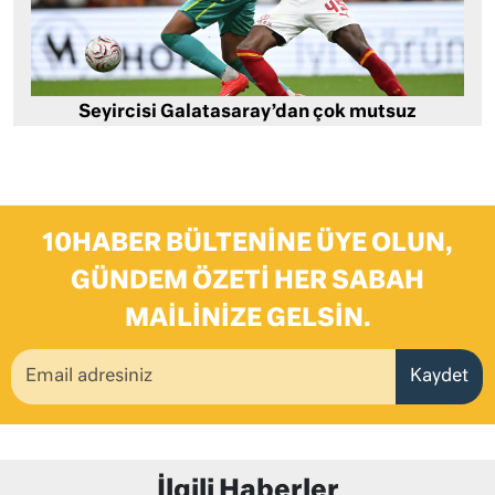
Seyircisi Galatasaray’dan çok mutsuz
10HABER BÜLTENINE ÜYE OLUN,
GÜNDEM ÖZETI HER SABAH
MAILINIZE GELSIN.
Kaydet
İlgili Haberler