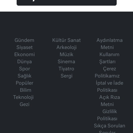
Gündem
Kültür Sanat
Aydınlatma
Siyaset
Arkeoloji
Metni
Ekonomi
Müzik
Kullanım
Dünya
Sinema
Şartları
Spor
Tiyatro
Çerez
Sağlık
Sergi
Politikamız
Popüler
İptal ve İade
Bilim
Politikası
Teknoloji
Açık Rıza
Gezi
Metni
Gizlilik
Politikası
Sıkça Sorulan