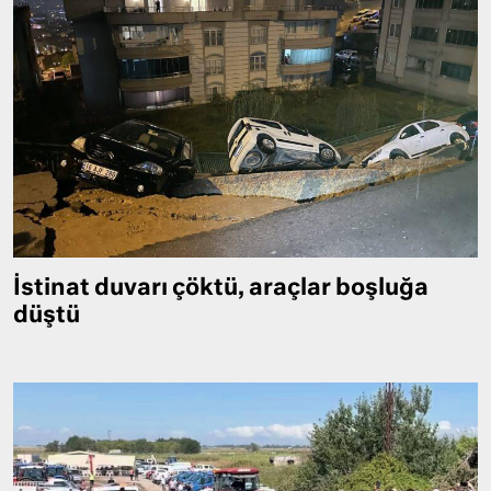
İstinat duvarı çöktü, araçlar boşluğa
düştü