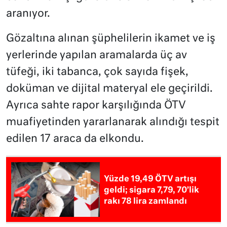
aranıyor.
Gözaltına alınan şüphelilerin ikamet ve iş
yerlerinde yapılan aramalarda üç av
tüfeği, iki tabanca, çok sayıda fişek,
doküman ve dijital materyal ele geçirildi.
Ayrıca sahte rapor karşılığında ÖTV
muafiyetinden yararlanarak alındığı tespit
edilen 17 araca da elkondu.
Yüzde 19,49 ÖTV artışı
geldi; sigara 7,79, 70’lik
rakı 78 lira zamlandı