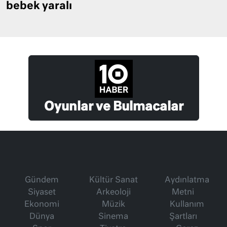
bebek yaralı
Oyunlar ve Bulmacalar
Gündem
Kültür Sanat
Aydınlatma
Siyaset
Arkeoloji
Metni
Ekonomi
Müzik
Kullanım
Dünya
Sinema
Şartları