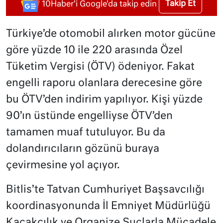
Takip Et
10Haber'i Google'da takip edin
Türkiye’de otomobil alırken motor gücüne
göre yüzde 10 ile 220 arasında Özel
Tüketim Vergisi (ÖTV) ödeniyor. Fakat
engelli raporu olanlara derecesine göre
bu ÖTV’den indirim yapılıyor. Kişi yüzde
90’ın üstünde engelliyse ÖTV’den
tamamen muaf tutuluyor. Bu da
dolandırıcıların gözünü buraya
çevirmesine yol açıyor.
Bitlis’te Tatvan Cumhuriyet Başsavcılığı
koordinasyonunda İl Emniyet Müdürlüğü
Kaçakçılık ve Organize Suçlarla Mücadele