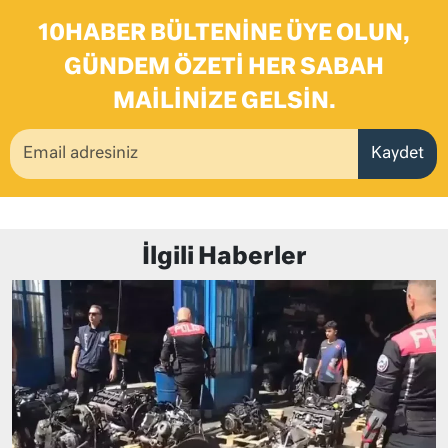
10HABER BÜLTENINE ÜYE OLUN,
GÜNDEM ÖZETI HER SABAH
MAILINIZE GELSIN.
Kaydet
İlgili Haberler