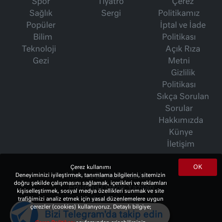
Spor
Tiyatro
Çerez
Sağlık
Sergi
Politikamız
Popüler
İptal ve İade
Bilim
Politikası
Teknoloji
Açık Rıza
Gezi
Metni
Gizlilik
Politikası
Sıkça Sorulan
Sorular
Hakkımızda
Künye
İletişim
OK
Çerez kullanımı
İsmet Berkan Yazıları
Deneyiminizi iyileştirmek, tanımlama bilgilerini, sitemizin
doğru şekilde çalışmasını sağlamak, içerikleri ve reklamları
Ertuğrul Özkök Yazıları
kişiselleştirmek, sosyal medya özellikleri sunmak ve site
Haftalık Gazete
trafiğimizi analiz etmek için yasal düzenlemelere uygun
çerezler (cookies) kullanıyoruz. Detaylı bilgiye;
Bizi Telegram'da takip edin