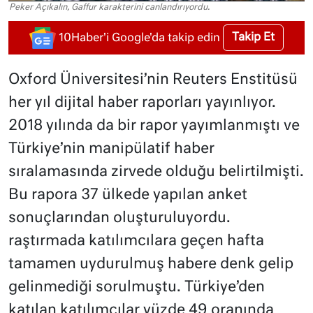
Peker Açıkalın, Gaffur karakterini canlandırıyordu.
Takip Et
10Haber'i Google'da takip edin
Oxford Üniversitesi’nin Reuters Enstitüsü
her yıl dijital haber raporları yayınlıyor.
2018 yılında da bir rapor yayımlanmıştı ve
Türkiye’nin manipülatif haber
sıralamasında zirvede olduğu belirtilmişti.
Bu rapora 37 ülkede yapılan anket
sonuçlarından oluşturuluyordu.
raştırmada katılımcılara geçen hafta
tamamen uydurulmuş habere denk gelip
gelinmediği sorulmuştu. Türkiye’den
katılan katılımcılar yüzde 49 oranında