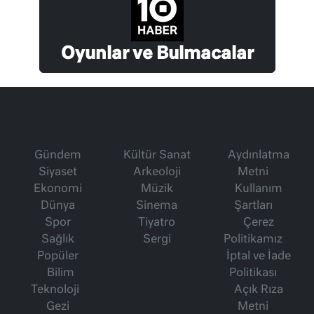
Oyunlar ve Bulmacalar
Gündem
Kültür Sanat
Aydınlatma
Siyaset
Arkeoloji
Metni
Ekonomi
Müzik
Kullanım
Dünya
Sinema
Şartları
Spor
Tiyatro
Çerez
Sağlık
Sergi
Politikamız
Popüler
İptal ve İade
Bilim
Politikası
Teknoloji
Açık Rıza
Gezi
Metni