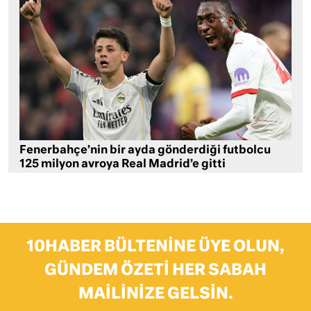
Fenerbahçe’nin bir ayda gönderdiği futbolcu
125 milyon avroya Real Madrid’e gitti
10HABER BÜLTENINE ÜYE OLUN,
GÜNDEM ÖZETI HER SABAH
MAILINIZE GELSIN.