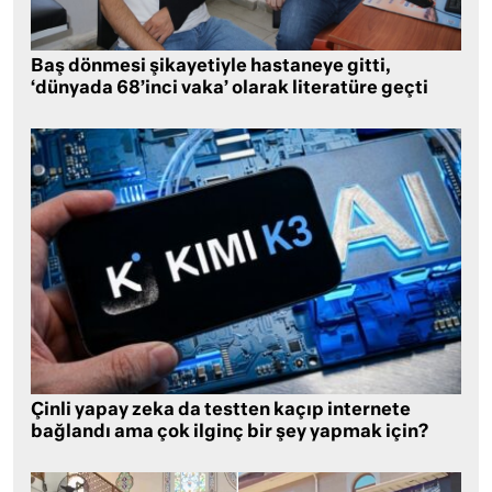
Baş dönmesi şikayetiyle hastaneye gitti,
‘dünyada 68’inci vaka’ olarak literatüre geçti
Çinli yapay zeka da testten kaçıp internete
bağlandı ama çok ilginç bir şey yapmak için?