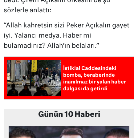
dedi. Çilem Açıkalın öfkesini de şu
sözlerle anlattı:
“Allah kahretsin sizi Peker Açıkalın gayet
iyi. Yalancı medya. Haber mi
bulamadınız? Allah’ın belaları.”
İstiklal Caddesindeki
bomba, beraberinde
inanılmaz bir yalan haber
dalgası da getirdi
Günün 10 Haberi