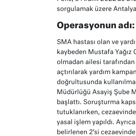
sorgulamak üzere Antalya’
Operasyonun adı:
SMA hastası olan ve yard
kaybeden Mustafa Yağız G.’
olmadan ailesi tarafından
açtırılarak yardım kampany
doğrultusunda kullanılmad
Müdürlüğü Asayiş Şube M
başlattı. Soruşturma kap
tutuklanırken, cezaevind
yasal işlem yapıldı. Ayrıc
belirlenen 2’si cezaevinde