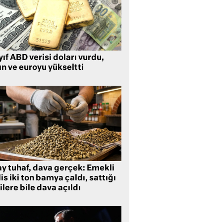
ıf ABD verisi doları vurdu,
ın ve euroyu yükseltti
ay tuhaf, dava gerçek: Emekli
is iki ton bamya çaldı, sattığı
ilere bile dava açıldı