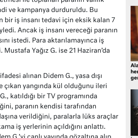
tmesi ile toplanan paranın valilik
endi ve kampanya durduruldu. Bu
bir iş insanı tedavi için eksik kalan 7
yledi. Ancak iş insanı vereceği paranın
ını istedi. Para aktarılamayınca iş
. Mustafa Yağız G. ise 21 Haziran’da
Al
her
 ifadesi alınan Didem G., yasa dışı
gen
e çıkan yangında kül olduğunu ileri
., katıldığı bir TV programında
iğini, paranın kendisi tarafından
aşına verildiğini, paralarla lüks araçlar
kama iş yerlerinin açıldığını anlattı.
em G.’yi canlı yayında gözaltına alıp,