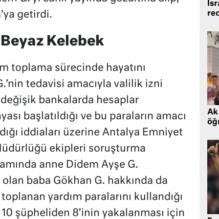
İsr
re
ya getirdi.
 Beyaz Kelebek
ım toplama sürecinde hayatını
nin tedavisi amacıyla valilik izni
 değişik bankalarda hesaplar
Ak 
ası başlatıldığı ve bu paraların amacı
öğr
ığı iddiaları üzerine Antalya Emniyet
üdürlüğü ekipleri soruşturma
samında anne Didem Ayşe G.
e olan baba Gökhan G. hakkında da
a toplanan yardım paralarını kullandığı
 10 şüpheliden 8’inin yakalanması için