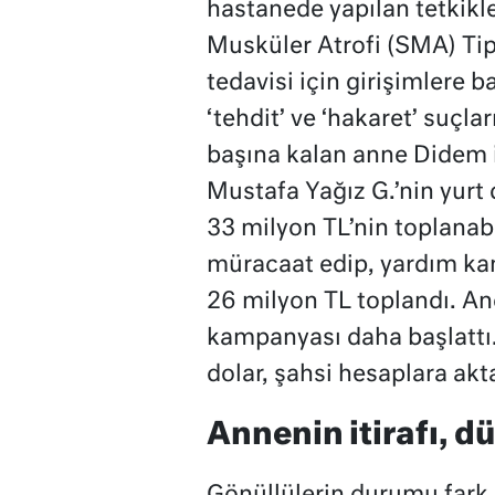
hastanede yapılan tetkikl
Musküler Atrofi (SMA) Tip-
tedavisi için girişimlere 
‘tehdit’ ve ‘hakaret’ suçla
başına kalan anne Didem is
Mustafa Yağız G.’nin yurt 
33 milyon TL’nin toplanabi
müracaat edip, yardım kam
26 milyon TL toplandı. Anc
kampanyası daha başlattı.
dolar, şahsi hesaplara akta
Annenin itirafı, 