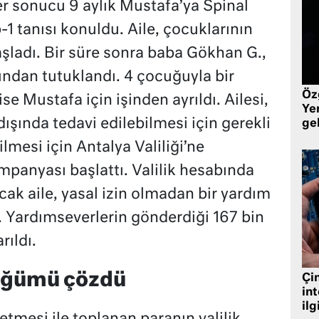
er sonucu 9 aylık Mustafa’ya Spinal
1 tanısı konuldu. Aile, çocuklarının
başladı. Bir süre sonra baba Gökhan G.,
rından tutuklandı. 4 çocuğuyla bir
Öz
e Mustafa için işinden ayrıldı. Ailesi,
Yen
dışında tedavi edilebilmesi için gerekli
ge
lmesi için Antalya Valiliği’ne
panyası başlattı. Valilik hesabında
ak aile, yasal izin olmadan bir yardım
 Yardımseverlerin gönderdiği 167 bin
rıldı.
düğümü çözdü
Çin
in
ilg