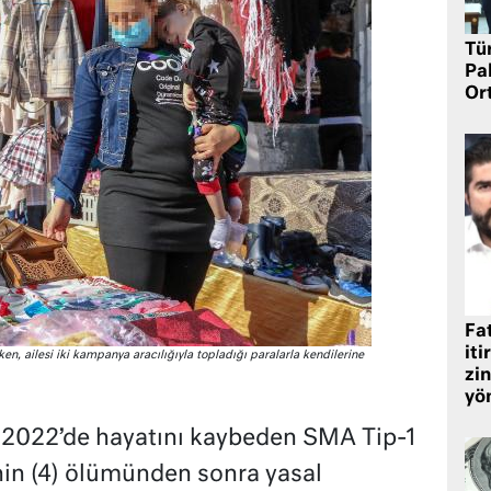
Tü
Pa
Or
Fat
iti
n, ailesi iki kampanya aracılığıyla topladığı paralarla kendilerine
zin
yö
n 2022’de hayatını kaybeden SMA Tip-1
nin (4) ölümünden sonra yasal