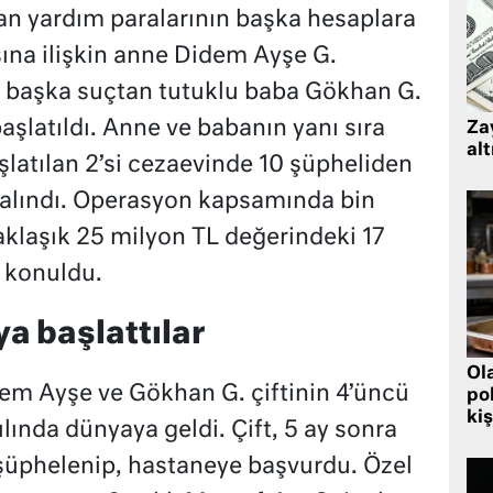
an yardım paralarının başka hesaplara
sına ilişkin anne Didem Ayşe G.
e başka suçtan tutuklu baba Gökhan G.
şlatıldı. Anne ve babanın yanı sıra
Zay
alt
latılan 2’si cezaevinde 10 şüpheliden
a alındı. Operasyon kapsamında bin
 yaklaşık 25 milyon TL değerindeki 17
l konuldu.
a başlattılar
Ol
em Ayşe ve Gökhan G. çiftinin 4’üncü
pol
kiş
lında dünyaya geldi. Çift, 5 ay sonra
üphelenip, hastaneye başvurdu. Özel