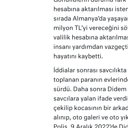
Gönüllülerin durumu fark e
hesabına aktarılması ist
sırada Almanya’da yaşayan 
milyon TL’yi vereceğini sö
valilik hesabına aktarılmas
insanı yardımdan vazgeçti
hayatını kaybetti.
İddialar sonrası savcılıkta
toplanan paranın evlerind
sürdü. Daha sonra Didem G
savcılara yalan ifade verd
çekilip kocasının bir arkad
alınıp, oto galeri ve oto yı
Polis, 9 Aralık 2022’de Did