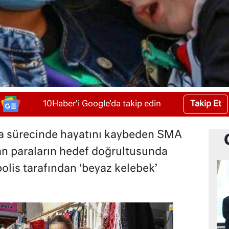
Takip Et
10Haber'i Google'da takip edin
a sürecinde hayatını kaybeden SMA
an paraların hedef doğrultusunda
olis tarafından ‘beyaz kelebek’