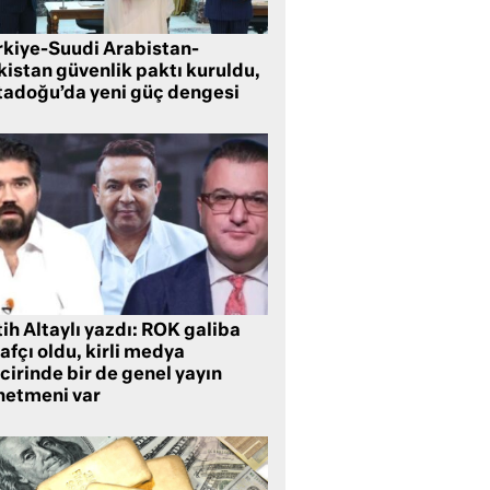
rkiye-Suudi Arabistan-
kistan güvenlik paktı kuruldu,
tadoğu’da yeni güç dengesi
ih Altaylı yazdı: ROK galiba
rafçı oldu, kirli medya
cirinde bir de genel yayın
netmeni var