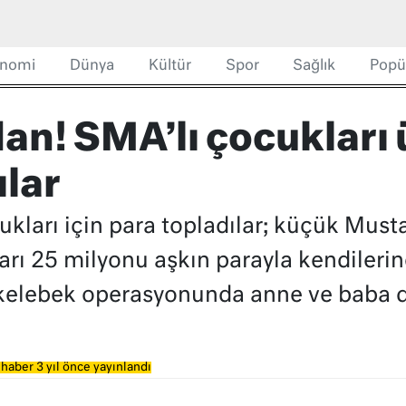
nomi
Dünya
Kültür
Spor
Sağlık
Popü
dan! SMA’lı çocukları
ılar
ukları için para topladılar; küçük Musta
rı 25 milyonu aşkın parayla kendilerine
z kelebek operasyonunda anne ve baba da
haber 3 yıl önce yayınlandı