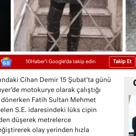
Takip Et
10Haber'i Google'da takip edin
ındaki Cihan Demir 15 Şubat’ta günü
ıyer’de motokurye olarak çalıştığı
e dönerken Fatih Sultan Mehmet
len S.E. idaresindeki lüks cipin
den düşerek metrelerce
eğiştirerek olay yerinden hızla