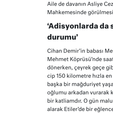
Aile de davanın Asliye C
Mahkemesinde görülmesi 
‘Adisyonlarda da s
durumu’
Cihan Demir’in babası M
Mehmet Köprüsü’nde saat 0
dönerken, çeyrek geçe gib
cip 150 kilometre hızla en
başka bir mağduriyet yaş
oğlumu arkadan vurarak ka
bir katliamdır. O gün malu
alarak Etiler’de bir eğlen