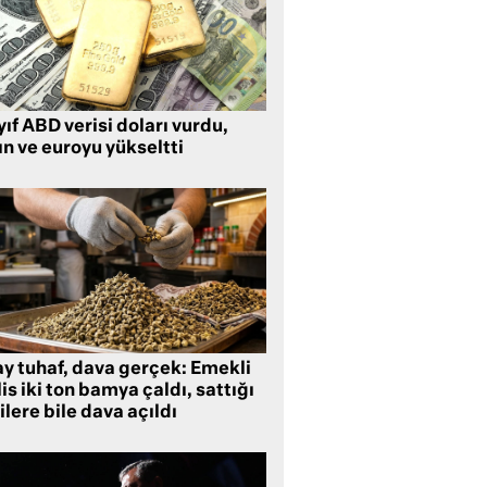
ıf ABD verisi doları vurdu,
ın ve euroyu yükseltti
ay tuhaf, dava gerçek: Emekli
is iki ton bamya çaldı, sattığı
ilere bile dava açıldı