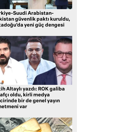
rkiye-Suudi Arabistan-
kistan güvenlik paktı kuruldu,
tadoğu’da yeni güç dengesi
ih Altaylı yazdı: ROK galiba
rafçı oldu, kirli medya
cirinde bir de genel yayın
netmeni var