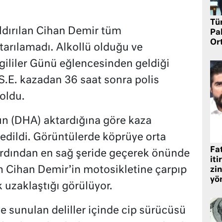
Tü
dırılan Cihan Demir tüm
Pa
Or
arılamadı. Alkollü olduğu ve
vgililer Günü eğlencesinden geldiği
S.E. kazadan 36 saat sonra polis
oldu.
ın (DHA) aktardığına göre kaza
dildi. Görüntülerde köprüye orta
Fat
n ardından en sağ şeride geçerek önünde
iti
n Cihan Demir’in motosikletine çarpıp
zin
yö
k uzaklaştığı görülüyor.
unulan deliller içinde cip sürücüsü