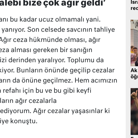
alebi bize çok ağır geldi’
İsr
re
nı bu kadar ucuz olmamalı yani.
yanıyor. Son celsede savcının tahliye
. Ağır ceza hükmünde olması, ağır
eza alması gereken bir sanığın
izi derinden yaralıyor. Toplumu da
iyor. Bunların önünde geçilip cezalar
Ak 
öğr
ların da önüne geçilmez. Hem acımızın
efahı için bu ve bu gibi keyfi
arın ağır cezalarla
 ediyorum. Ağır cezalar yaşasınlar ki
diye konuştu.