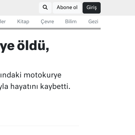
Abone ol
Giriş
ler
Kitap
Çevre
Bilim
Gezi
ye öldü,
şındaki motokurye
a hayatını kaybetti.