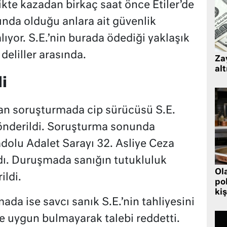
likte kazadan birkaç saat önce Etiler’de
ında olduğu anlara ait güvenlik
lıyor. S.E.’nin burada ödediği yaklaşık
 deliller arasında.
Zay
alt
i
lan soruşturmada cip sürücüsü S.E.
önderildi. Soruşturma sonunda
dolu Adalet Sarayı 32. Asliye Ceza
ı. Duruşmada sanığın tutukluluk
Ol
ildi.
pol
kiş
da ise savcı sanık S.E.’nin tahliyesini
 uygun bulmayarak talebi reddetti.