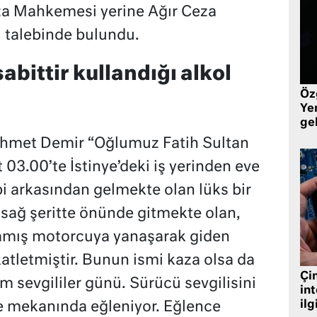
eza Mahkemesi yerine Ağır Ceza
talebinde bulundu.
abittir kullandığı alkol
Öz
Yen
ge
ehmet Demir “Oğlumuz Fatih Sultan
3.00’te İstinye’deki iş yerinden eve
i arkasından gelmekte olan lüks bir
 sağ şeritte önünde gitmekte olan,
amış motorcuya yanaşarak giden
tletmiştir. Bunun ismi kaza olsa da
Çin
m sevgililer günü. Sürücü sevgilisini
in
ilg
ce mekanında eğleniyor. Eğlence