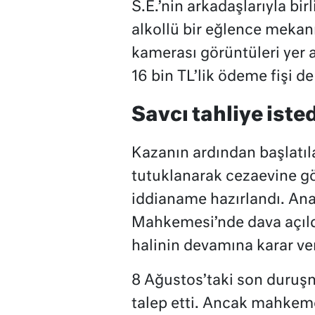
S.E.’nin arkadaşlarıyla bir
alkollü bir eğlence mekan
kamerası görüntüleri yer a
16 bin TL’lik ödeme fişi de
Savcı tahliye isted
Kazanın ardından başlatı
tutuklanarak cezaevine g
iddianame hazırlandı. Ana
Mahkemesi’nde dava açıld
halinin devamına karar ver
8 Ağustos’taki son duruşma
talep etti. Ancak mahkeme