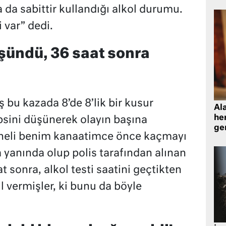
da sabittir kullandığı alkol durumu.
i var” dedi.
şündü, 36 saat sonra
 bu kazada 8’de 8’lik bir kusur
Al
her
psini düşünerek olayın başına
gen
eli benim kanaatimce önce kaçmayı
yanında olup polis tarafından alınan
t sonra, alkol testi saatini geçtikten
l vermişler, ki bunu da böyle