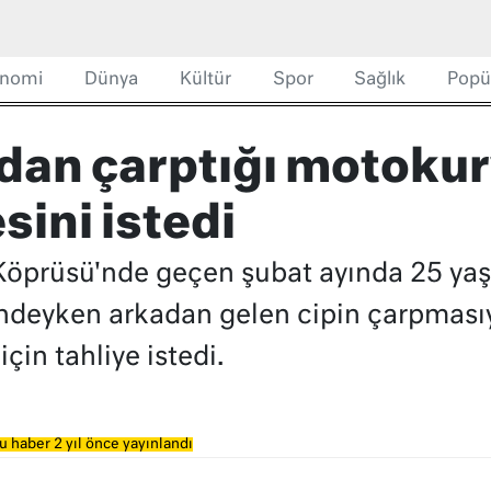
nomi
Dünya
Kültür
Spor
Sağlık
Popü
adan çarptığı motokur
sini istedi
Köprüsü'nde geçen şubat ayında 25 ya
ndeyken arkadan gelen cipin çarpmasıyl
çin tahliye istedi.
u haber 2 yıl önce yayınlandı