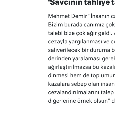
‘Savcının tahliye t
Mehmet Demir “İnsanın ca
Bizim burada canımız çok 
talebi bize çok ağır geldi
cezayla yargılanması ve c
salıverilecek bir duruma b
derinden yaralaması gerek
ağırlaştırılmazsa bu kaza
dinmesi hem de toplumun r
kazalara sebep olan insanl
cezalandırılmalarını talep
diğerlerine örnek olsun” 