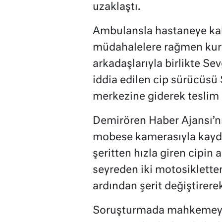
uzaklaştı.
Ambulansla hastaneye kal
müdahalelere rağmen kurt
arkadaşlarıyla birlikte Se
iddia edilen cip sürücüsü 
merkezine giderek teslim 
Demirören Haber Ajansı’n
mobese kamerasıyla kayde
şeritten hızla giren cipi
seyreden iki motosiklette
ardından şerit değiştirere
Soruşturmada mahkemeye s