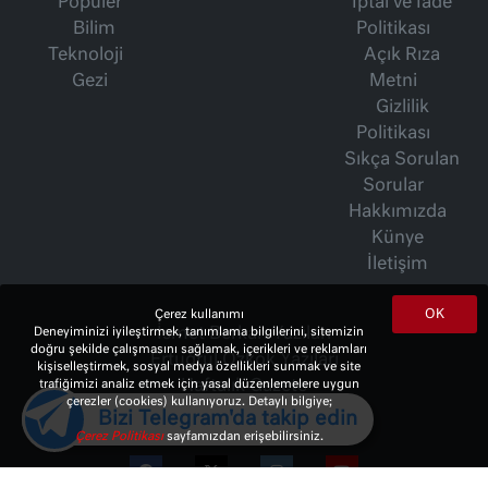
Popüler
İptal ve İade
Bilim
Politikası
Teknoloji
Açık Rıza
Gezi
Metni
Gizlilik
Politikası
Sıkça Sorulan
Sorular
Hakkımızda
Künye
İletişim
OK
Çerez kullanımı
İsmet Berkan Yazıları
Deneyiminizi iyileştirmek, tanımlama bilgilerini, sitemizin
doğru şekilde çalışmasını sağlamak, içerikleri ve reklamları
Ertuğrul Özkök Yazıları
kişiselleştirmek, sosyal medya özellikleri sunmak ve site
Haftalık Gazete
trafiğimizi analiz etmek için yasal düzenlemelere uygun
çerezler (cookies) kullanıyoruz. Detaylı bilgiye;
Bizi Telegram'da takip edin
Çerez Politikası
sayfamızdan erişebilirsiniz.