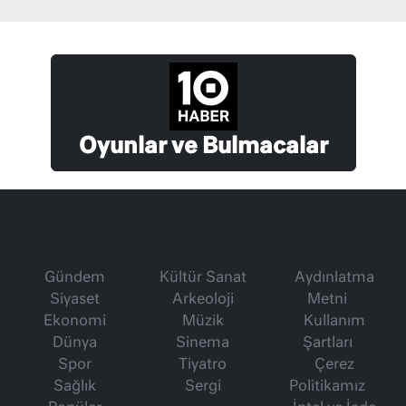
Oyunlar ve Bulmacalar
Gündem
Kültür Sanat
Aydınlatma
Siyaset
Arkeoloji
Metni
Ekonomi
Müzik
Kullanım
Dünya
Sinema
Şartları
Spor
Tiyatro
Çerez
Sağlık
Sergi
Politikamız