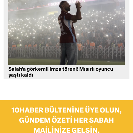
Salah’a görkemli imza töreni! Mısırlı oyuncu
şaştı kaldı
10HABER BÜLTENINE ÜYE OLUN,
GÜNDEM ÖZETI HER SABAH
MAILINIZE GELSIN.