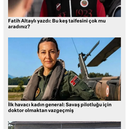
Fatih Altaylı yazdı: Bu keş taifesini çok mu
aradınız?
İlk havacı kadın general: Savaş pilotluğu için
doktor olmaktan vazgeçmiş