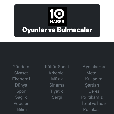
Oyunlar ve Bulmacalar
Gündem
Kültür Sanat
Aydınlatma
Siyaset
Arkeoloji
Metni
Ekonomi
Müzik
Kullanım
Dünya
Sinema
Şartları
Spor
Tiyatro
Çerez
Sağlık
Sergi
Politikamız
Popüler
İptal ve İade
Bilim
Politikası