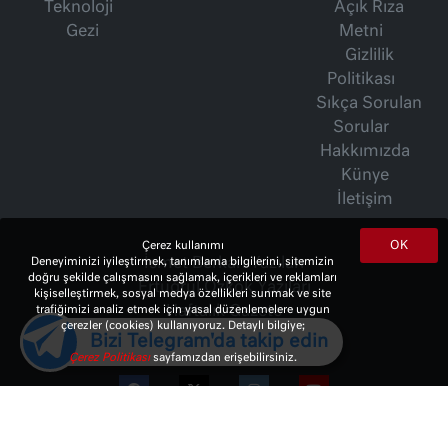
Teknoloji
Açık Rıza
Gezi
Metni
Gizlilik
Politikası
Sıkça Sorulan
Sorular
Hakkımızda
Künye
İletişim
OK
Çerez kullanımı
İsmet Berkan Yazıları
Deneyiminizi iyileştirmek, tanımlama bilgilerini, sitemizin
doğru şekilde çalışmasını sağlamak, içerikleri ve reklamları
Ertuğrul Özkök Yazıları
kişiselleştirmek, sosyal medya özellikleri sunmak ve site
Haftalık Gazete
trafiğimizi analiz etmek için yasal düzenlemelere uygun
çerezler (cookies) kullanıyoruz. Detaylı bilgiye;
Bizi Telegram'da takip edin
Çerez Politikası
sayfamızdan erişebilirsiniz.
© 2023 Copyright:
10Haber