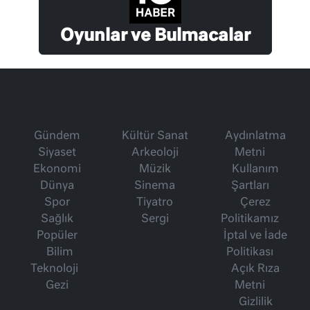
Oyunlar ve Bulmacalar
Gündem
Kültür Sanat
Aydınlatma
Siyaset
Arkeoloji
Metni
Ekonomi
Müzik
Kullanım
Dünya
Sinema
Şartları
Spor
Tiyatro
Çerez
Sağlık
Sergi
Politikamız
Popüler
İptal ve İade
Bilim
Politikası
Teknoloji
Açık Rıza
Gezi
Metni
Gizlilik