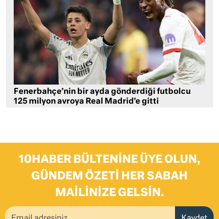
Fenerbahçe’nin bir ayda gönderdiği futbolcu
125 milyon avroya Real Madrid’e gitti
10HABER BÜLTENINE ÜYE OLUN,
GÜNDEM ÖZETI HER SABAH
MAILINIZE GELSIN.
Kaydet