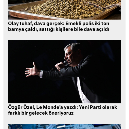
Olay tuhaf, dava gerçek: Emekli polis iki ton
bamya çaldı, sattığı kişilere bile dava açıldı
Özgür Özel, Le Monde’a yazdı: Yeni Parti olarak
farklı bir gelecek öneriyoruz