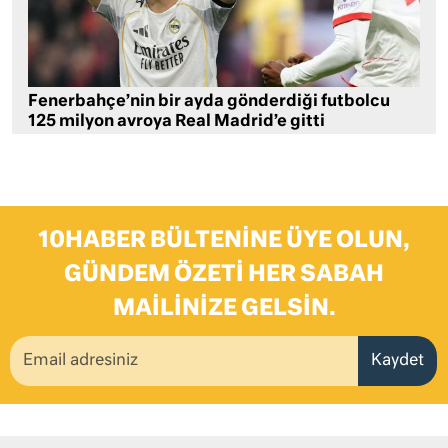
Fenerbahçe’nin bir ayda gönderdiği futbolcu
125 milyon avroya Real Madrid’e gitti
10HABER BÜLTENINE ÜYE OLUN,
GÜNDEM ÖZETI HER SABAH
MAILINIZE GELSIN.
Kaydet