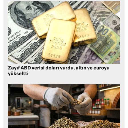
Zayıf ABD verisi doları vurdu, altın ve euroyu
yükseltti