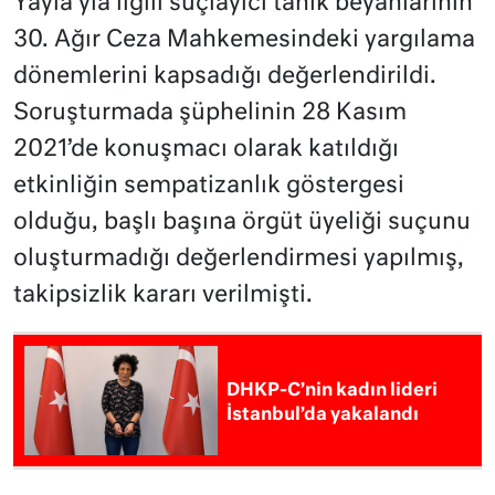
Yayla’yla ilgili suçlayıcı tanık beyanlarının
30. Ağır Ceza Mahkemesindeki yargılama
dönemlerini kapsadığı değerlendirildi.
Soruşturmada şüphelinin 28 Kasım
2021’de konuşmacı olarak katıldığı
etkinliğin sempatizanlık göstergesi
olduğu, başlı başına örgüt üyeliği suçunu
oluşturmadığı değerlendirmesi yapılmış,
takipsizlik kararı verilmişti.
DHKP-C’nin kadın lideri
İstanbul’da yakalandı