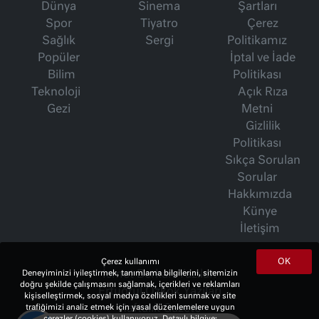
Dünya
Sinema
Şartları
Spor
Tiyatro
Çerez
Sağlık
Sergi
Politikamız
Popüler
İptal ve İade
Bilim
Politikası
Teknoloji
Açık Rıza
Gezi
Metni
Gizlilik
Politikası
Sıkça Sorulan
Sorular
Hakkımızda
Künye
İletişim
OK
Çerez kullanımı
Deneyiminizi iyileştirmek, tanımlama bilgilerini, sitemizin
İsmet Berkan Yazıları
doğru şekilde çalışmasını sağlamak, içerikleri ve reklamları
Ertuğrul Özkök Yazıları
kişiselleştirmek, sosyal medya özellikleri sunmak ve site
trafiğimizi analiz etmek için yasal düzenlemelere uygun
Haftalık Gazete
çerezler (cookies) kullanıyoruz. Detaylı bilgiye;