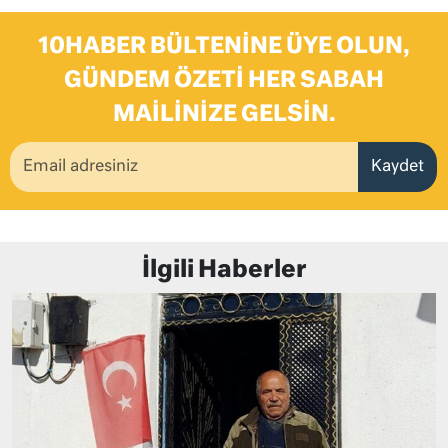
10HABER BÜLTENINE ÜYE OLUN,
GÜNDEM ÖZETI HER SABAH
MAILINIZE GELSIN.
Kaydet
İlgili Haberler