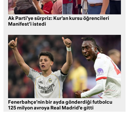
Ak Parti’ye sürpriz: Kur’an kursu öğrencileri
Manifest’i istedi
Fenerbahçe’nin bir ayda gönderdiği futbolcu
125 milyon avroya Real Madrid’e gitti