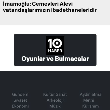
İmamoğlu: Cemevleri Alevi
vatandaşlarımızın ibadethaneleridir
Oyunlar ve Bulmacalar
Gündem
Kültür Sanat
Aydınlatma
Siyaset
Arkeoloji
Metni
Ekonomi
Müzik
Kullanım