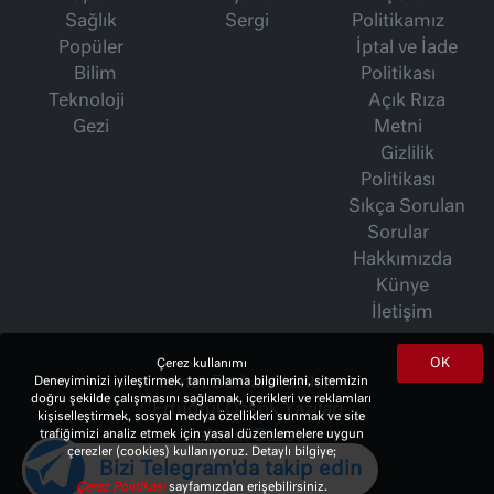
Sağlık
Sergi
Politikamız
Popüler
İptal ve İade
Bilim
Politikası
Teknoloji
Açık Rıza
Gezi
Metni
Gizlilik
Politikası
Sıkça Sorulan
Sorular
Hakkımızda
Künye
İletişim
OK
Çerez kullanımı
İsmet Berkan Yazıları
Deneyiminizi iyileştirmek, tanımlama bilgilerini, sitemizin
doğru şekilde çalışmasını sağlamak, içerikleri ve reklamları
Ertuğrul Özkök Yazıları
kişiselleştirmek, sosyal medya özellikleri sunmak ve site
Haftalık Gazete
trafiğimizi analiz etmek için yasal düzenlemelere uygun
çerezler (cookies) kullanıyoruz. Detaylı bilgiye;
Bizi Telegram'da takip edin
Çerez Politikası
sayfamızdan erişebilirsiniz.