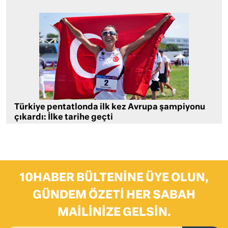
Türkiye pentatlonda ilk kez Avrupa şampiyonu
çıkardı: İlke tarihe geçti
10HABER BÜLTENINE ÜYE OLUN,
GÜNDEM ÖZETI HER SABAH
MAILINIZE GELSIN.