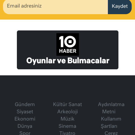
Kaydet
Oyunlar ve Bulmacalar
Gündem
Kültür Sanat
Aydınlatma
Siyaset
Arkeoloji
Metni
Ekonomi
Müzik
Kullanım
Dünya
Sinema
Şartları
Spor
Tiyatro
Çerez