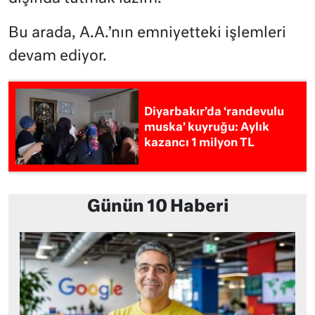
Bu arada, A.A.’nın emniyetteki işlemleri
devam ediyor.
Diyarbakır’da ‘randevulu
muska’ kuyruğu: Aylık
kazancı 1 milyon TL
Günün 10 Haberi