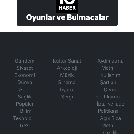
Oyunlar ve Bulmacalar
Gündem
Kültür Sanat
Aydınlatma
Siyaset
Arkeoloji
Metni
Ekonomi
Müzik
Kullanım
Dünya
Sinema
Şartları
Spor
Tiyatro
Çerez
Sağlık
Sergi
Politikamız
Popüler
İptal ve İade
Bilim
Politikası
Teknoloji
Açık Rıza
Gezi
Metni
Gizlilik