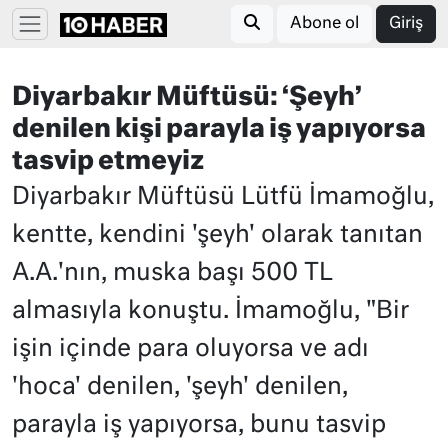
Abone ol
Giriş
Diyarbakır Müftüsü: ‘Şeyh’
denilen kişi parayla iş yapıyorsa
tasvip etmeyiz
Diyarbakır Müftüsü Lütfü İmamoğlu,
kentte, kendini 'şeyh' olarak tanıtan
A.A.'nın, muska başı 500 TL
almasıyla konuştu. İmamoğlu, "Bir
işin içinde para oluyorsa ve adı
'hoca' denilen, 'şeyh' denilen,
parayla iş yapıyorsa, bunu tasvip