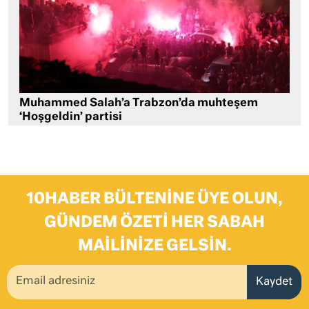
Muhammed Salah’a Trabzon’da muhteşem
‘Hoşgeldin’ partisi
10HABER BÜLTENINE ÜYE OLUN,
GÜNDEM ÖZETI HER SABAH
MAILINIZE GELSIN.
Kaydet