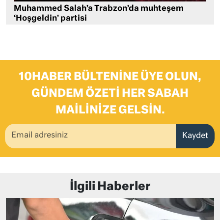
Muhammed Salah’a Trabzon’da muhteşem
‘Hoşgeldin’ partisi
10HABER BÜLTENINE ÜYE OLUN,
GÜNDEM ÖZETI HER SABAH
MAILINIZE GELSIN.
Kaydet
İlgili Haberler