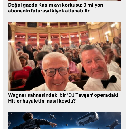
Doğal gazda Kasım ayı korkusu: 9 milyon
abonenin faturası ikiye katlanabilir
Wagner sahnesindeki bir ‘DJ Tavşan’ operadaki
Hitler hayaletini nasıl kovdu?