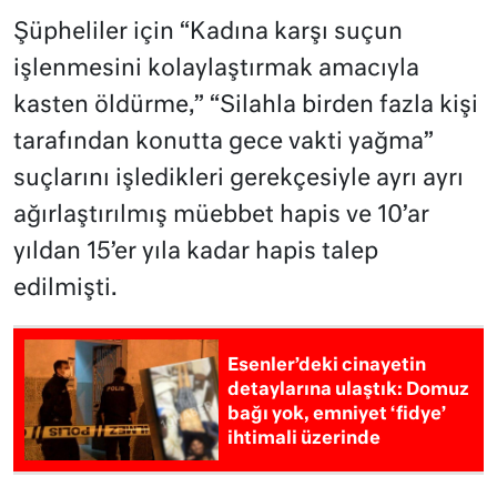
Şüpheliler için “Kadına karşı suçun
işlenmesini kolaylaştırmak amacıyla
kasten öldürme,” “Silahla birden fazla kişi
tarafından konutta gece vakti yağma”
suçlarını işledikleri gerekçesiyle ayrı ayrı
ağırlaştırılmış müebbet hapis ve 10’ar
yıldan 15’er yıla kadar hapis talep
edilmişti.
Esenler’deki cinayetin
detaylarına ulaştık: Domuz
bağı yok, emniyet ‘fidye’
ihtimali üzerinde