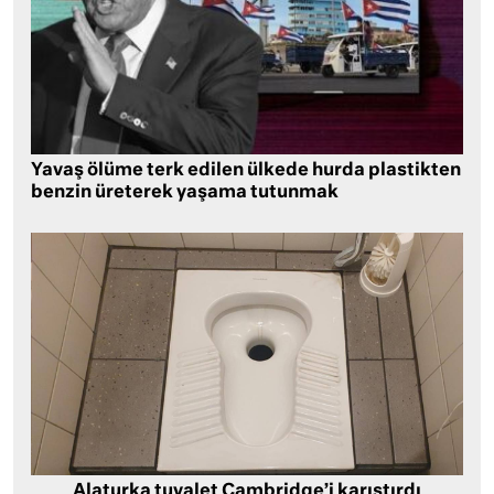
Yavaş ölüme terk edilen ülkede hurda plastikten
benzin üreterek yaşama tutunmak
Alaturka tuvalet Cambridge’i karıştırdı