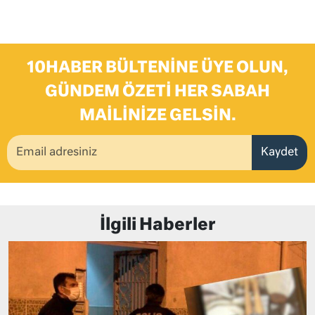
10HABER BÜLTENINE ÜYE OLUN,
GÜNDEM ÖZETI HER SABAH
MAILINIZE GELSIN.
Kaydet
İlgili Haberler