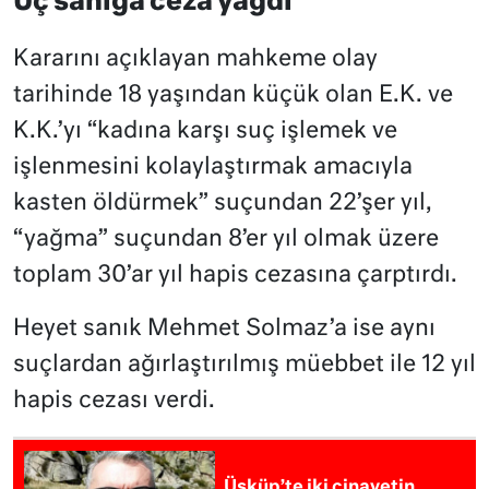
Üç sanığa ceza yağdı
Kararını açıklayan mahkeme olay
tarihinde 18 yaşından küçük olan E.K. ve
K.K.’yı “kadına karşı suç işlemek ve
işlenmesini kolaylaştırmak amacıyla
kasten öldürmek” suçundan 22’şer yıl,
“yağma” suçundan 8’er yıl olmak üzere
toplam 30’ar yıl hapis cezasına çarptırdı.
Heyet sanık Mehmet Solmaz’a ise aynı
suçlardan ağırlaştırılmış müebbet ile 12 yıl
hapis cezası verdi.
Üsküp’te iki cinayetin