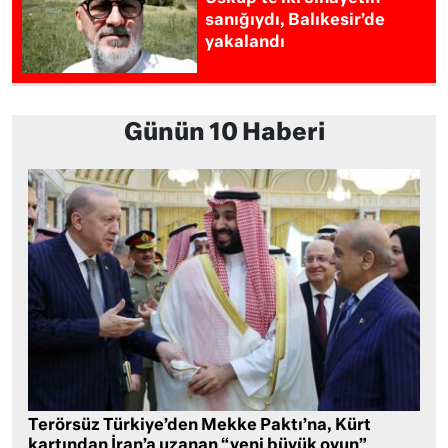
sanığıydı, Balıkesir’de
yakalandı
Günün 10 Haberi
Terörsüz Türkiye’den Mekke Paktı’na, Kürt
kartından İran’a uzanan “yeni büyük oyun”