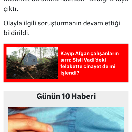
çıktı.
Olayla ilgili soruşturmanın devam ettiği
bildirildi.
Kayıp Afgan çalışanların
sırrı: Sisli Vadi’deki
felakette cinayet de mi
işlendi?
Günün 10 Haberi