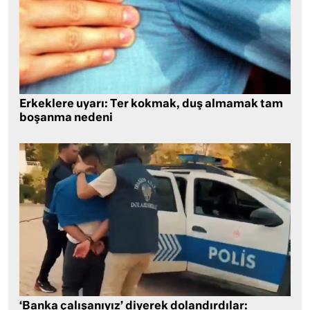
Erkeklere uyarı: Ter kokmak, duş almamak tam
boşanma nedeni
‘Banka çalışanıyız’ diyerek dolandırdılar: