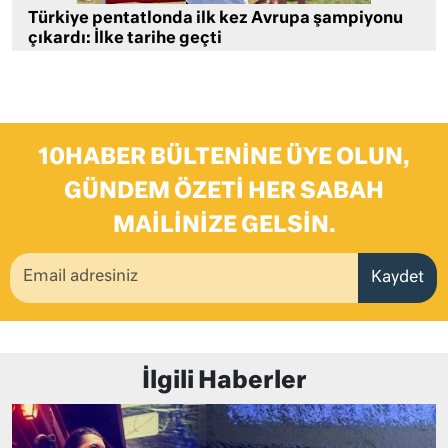
Türkiye pentatlonda ilk kez Avrupa şampiyonu
çıkardı: İlke tarihe geçti
10HABER BÜLTENINE ÜYE OLUN,
GÜNDEM ÖZETI HER SABAH
MAILINIZE GELSIN.
Kaydet
İlgili Haberler