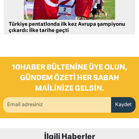
Türkiye pentatlonda ilk kez Avrupa şampiyonu
çıkardı: İlke tarihe geçti
10HABER BÜLTENINE ÜYE OLUN,
GÜNDEM ÖZETI HER SABAH
MAILINIZE GELSIN.
Kaydet
İlgili Haberler