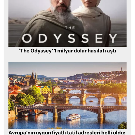
‘The Odyssey’ 1 milyar dolar hasılatı aştı
Avrupa’nın uygun fiyatlı tatil adresleri belli oldu: