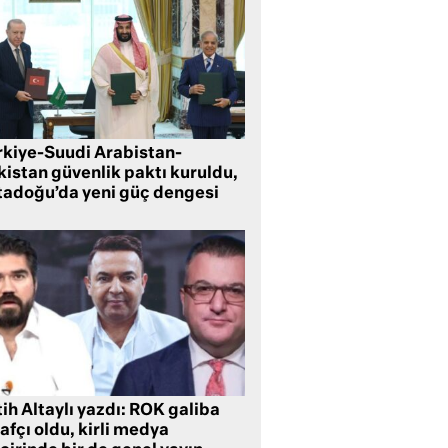
rkiye-Suudi Arabistan-
kistan güvenlik paktı kuruldu,
tadoğu’da yeni güç dengesi
ih Altaylı yazdı: ROK galiba
rafçı oldu, kirli medya