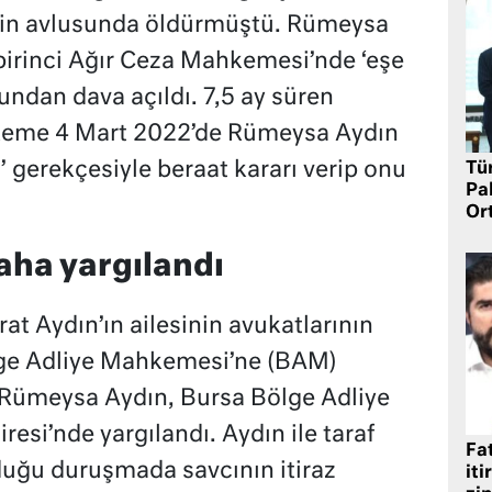
evin avlusunda öldürmüştü. Rümeysa
birinci Ağır Ceza Mahkemesi’nde ‘eşe
undan dava açıldı. 7,5 ay süren
eme 4 Mart 2022’de Rümeysa Aydın
gerekçesiyle beraat kararı verip onu
Tü
Pa
Or
daha yargılandı
at Aydın’ın ailesinin avukatlarının
ölge Adliye Mahkemesi’ne (BAM)
le Rümeysa Aydın, Bursa Bölge Adliye
esi’nde yargılandı. Aydın ile taraf
Fat
duğu duruşmada savcının itiraz
iti