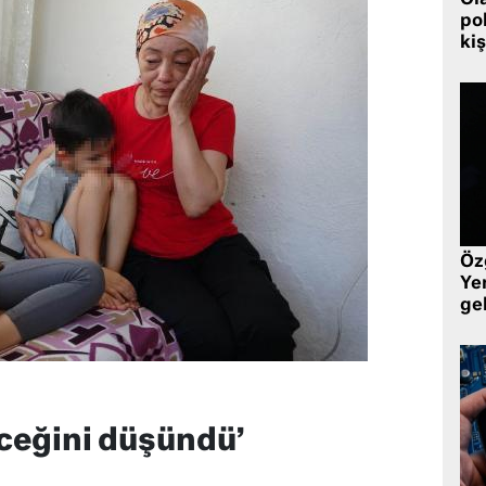
pol
kiş
Öz
Yen
ge
eceğini düşündü’