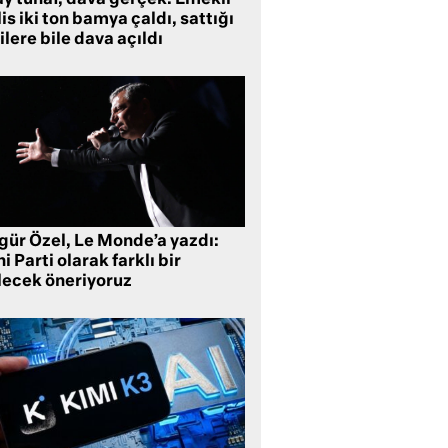
is iki ton bamya çaldı, sattığı
ilere bile dava açıldı
gür Özel, Le Monde’a yazdı:
i Parti olarak farklı bir
lecek öneriyoruz