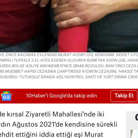
IL ONCE KACARAK EVLENDIGI MURAT AYDIN'I (31), KENDISINE SIDDET UY
OMPALI TUFEKLE 2 EL ATES EDEREK OLDUREN RUMEYSA AYDIN (28), HA
URSA BOLGE ADLIYE MAHKEMESI'NCE (BAM) BOZULDU. BAM 1’INCI CEZA D
IS MUEBBET HAPIS CEZASINA CARPTIRDIGI AYDIN’IN CEZASINI, ‘HAKSIZ T
YA DUSURDU. TUTUKSUZ SANIGA ADLI KONTROL SARTI VE YURT DISINA CIKIS
Takip Et
10Haber'i Google'da takip edin
de kırsal Ziyaretli Mahallesi’nde iki
ın Ağustos 2021’de kendisine sürekli
dit ettiğini iddia ettiği eşi Murat