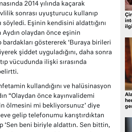
asında 2014 yılında kaçarak
vlilik sonrası uyuşturucu kullanıp
Çin
in
 söyledi. Eşinin kendisini aldattığını
ilg
 Aydın olaydan önce eşinin
 bardakları göstererek ‘Buraya birileri
diyerek şiddet uyguladığını, daha sonra
rtıp vücudunda ilişki sırasında
lirtti.
amfetamin kullandığını ve halüsinasyon
Al
ın “Olaydan önce kayınvalidemi
her
nin ölmesini mi bekliyorsunuz’ diye
gen
ve gelip telefonumu karıştırdıktan
‘Sen beni biriyle aldattın. Sen bittin,