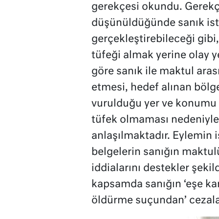
gerekçesi okundu. Gerekç
düşünüldüğünde sanık ist
gerçekleştirebileceği gibi
tüfeği almak yerine olay ye
göre sanık ile maktul aras
etmesi, hedef alınan böl
vurulduğu yer ve konumu 
tüfek olmaması nedeniyle
anlaşılmaktadır. Eylemin iş
belgelerin sanığın maktul
iddialarını destekler şeki
kapsamda sanığın ‘eşe kar
öldürme suçundan’ cezala