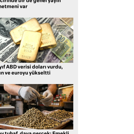
cirinde bir de genel yayın
netmeni var
ıf ABD verisi doları vurdu,
ın ve euroyu yükseltti
ay tuhaf, dava gerçek: Emekli