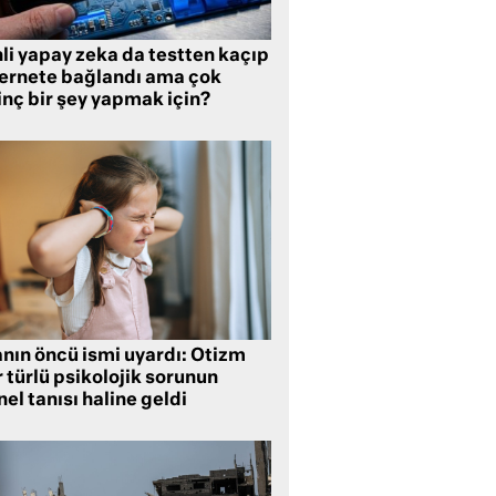
li yapay zeka da testten kaçıp
ternete bağlandı ama çok
inç bir şey yapmak için?
anın öncü ismi uyardı: Otizm
 türlü psikolojik sorunun
el tanısı haline geldi