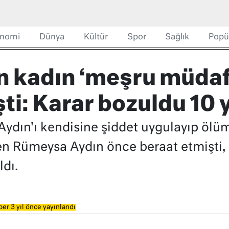
nomi
Dünya
Kültür
Spor
Sağlık
Popü
en kadın ‘meşru müda
ti: Karar bozuldu 10 yı
Aydın'ı kendisine şiddet uygulayıp ölüml
n Rümeysa Aydın önce beraat etmişti, s
ldı.
er 3 yıl önce yayınlandı