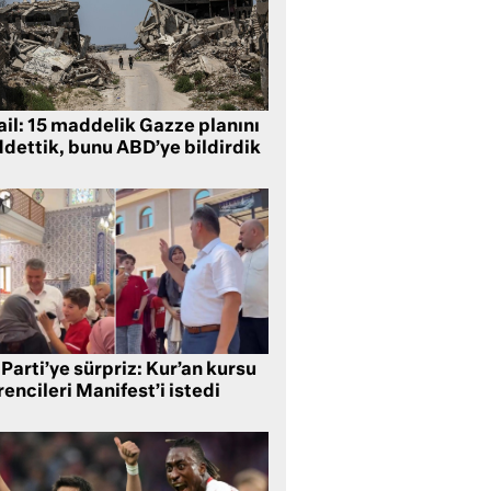
ail: 15 maddelik Gazze planını
ddettik, bunu ABD’ye bildirdik
Parti’ye sürpriz: Kur’an kursu
encileri Manifest’i istedi