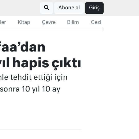
Abone ol
Giriş
ler
Kitap
Çevre
Bilim
Gezi
faa’dan
l hapis çıktı
e tehdit ettiği için
onra 10 yıl 10 ay