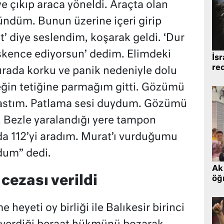
e çıkıp araca yöneldi. Araçta olan
şündüm. Bunun üzerine içeri girip
t’ diye seslendim, koşarak geldi. ‘Dur
şkence ediyorsun’ dedim. Elimdeki
İsr
re
sırada korku ve panik nedeniyle dolu
ğin tetiğine parmağım gitti. Gözümü
 bastım. Patlama sesi duydum. Gözümü
 Bezle yaralandığı yere tampon
a 112’yi aradım. Murat’ı vurduğumu
dum” dedi.
Ak 
 cezası verildi
öğr
heyeti oy birliği ile Balıkesir birinci