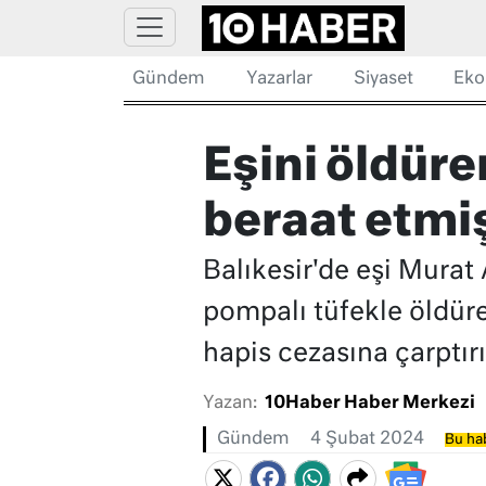
Gündem
Yazarlar
Siyaset
Eko
Eşini öldür
beraat etmiş
Balıkesir'de eşi Murat 
pompalı tüfekle öldüre
hapis cezasına çarptırı
Yazan:
10Haber Haber Merkezi
Gündem
4 Şubat 2024
Bu hab