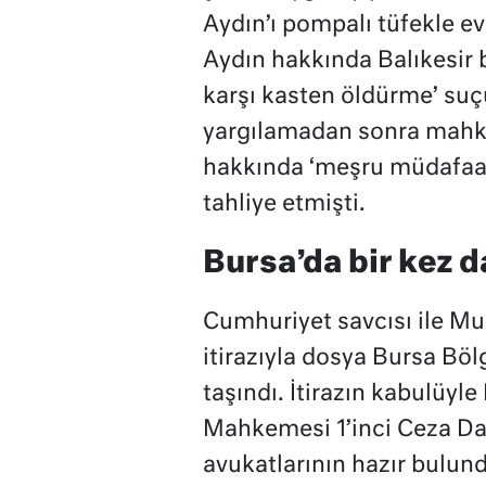
Aydın’ı pompalı tüfekle 
Aydın hakkında Balıkesir 
karşı kasten öldürme’ suç
yargılamadan sonra mahk
hakkında ‘meşru müdafaa’ 
tahliye etmişti.
Bursa’da bir kez 
Cumhuriyet savcısı ile Mur
itirazıyla dosya Bursa B
taşındı. İtirazın kabulüy
Mahkemesi 1’inci Ceza Dair
avukatlarının hazır bulun