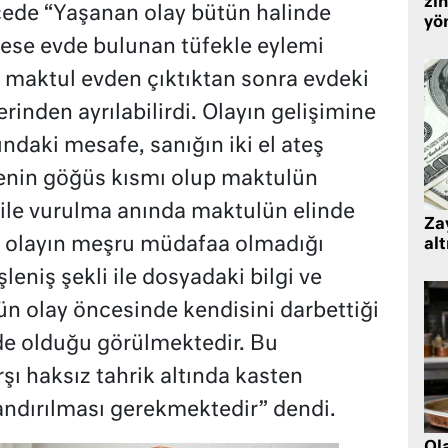
zin
ede “Yaşanan olay bütün halinde
yö
ese evde bulunan tüfekle eylemi
, maktul evden çıktıktan sonra evdeki
rinden ayrılabilirdi. Olayın gelişimine
ındaki mesafe, sanığın iki el ateş
genin göğüs kısmı olup maktulün
ile vurulma anında maktulün elinde
Zay
 olayın meşru müdafaa olmadığı
alt
leniş şekli ile dosyadaki bilgi ve
ün olay öncesinde kendisini darbettiği
lde olduğu görülmektedir. Bu
şı haksız tahrik altında kasten
ndırılması gerekmektedir” dendi.
Ol