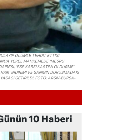
GULAYIP OLUMLE TEHDIT ETTIGI
KKINDA YEREL MAHKEMEDE ‘MESRU
AIRESI, ‘ESE KARSI KASTEN OLDURME’
AHRIK’ INDIRIMI VE SANIGIN DURUSMADAKI
 YASAGI GETIRILDI. FOTO: ARSIV-BURSA-
Günün 10 Haberi