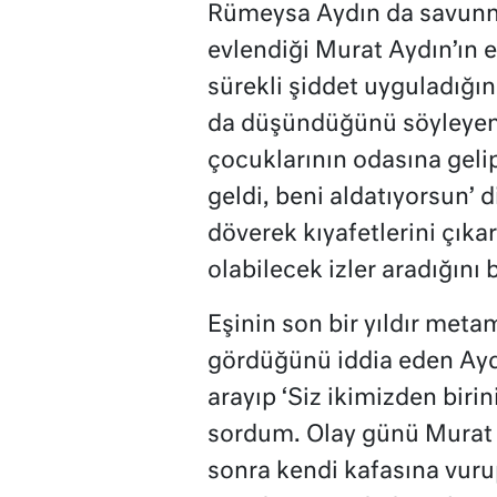
Rümeysa Aydın da savunm
evlendiği Murat Aydın’ın e
sürekli şiddet uyguladığını
da düşündüğünü söyleyen
çocuklarının odasına gelip
geldi, beni aldatıyorsun’ 
döverek kıyafetlerini çıka
olabilecek izler aradığını be
Eşinin son bir yıldır met
gördüğünü iddia eden Ayd
arayıp ‘Siz ikimizden biri
sordum. Olay günü Murat e
sonra kendi kafasına vurup 