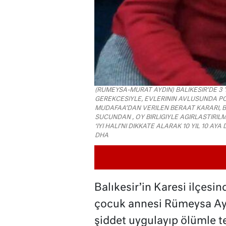
(RUMEYSA-MURAT AYDIN) BALIKESIR’DE 3 Y
GEREKCESIYLE, EVLERININ AVLUSUNDA P
MUDAFAA’DAN VERILEN BERAAT KARARI, B
SUCUNDAN , OY BIRLIGIYLE AGIRLASTIRILM
‘IYI HALI’NI DIKKATE ALARAK 10 YIL 10 A
DHA
Balıkesir’in Karesi ilçesin
çocuk annesi Rümeysa Ayd
şiddet uygulayıp ölümle teh