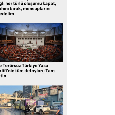
lı her türlü oluşumu kapat,
ahını bırak, mensuplarını
fedelim
te Terörsüz Türkiye Yasa
lifi’nin tüm detayları: Tam
tin