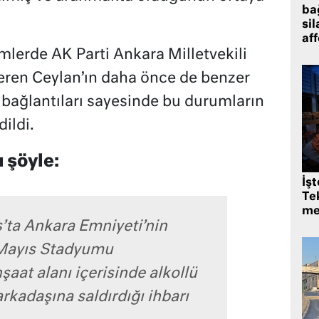
bağ
sil
af
mlerde AK Parti Ankara Milletvekili
eren Ceylan’ın daha önce de benzer
i bağlantıları sayesinde bu durumların
ildi.
ı şöyle:
İş
Tek
me
’ta Ankara Emniyeti’nin
9 Mayıs Stadyumu
şaat alanı içerisinde alkollü
arkadaşına saldırdığı ihbarı