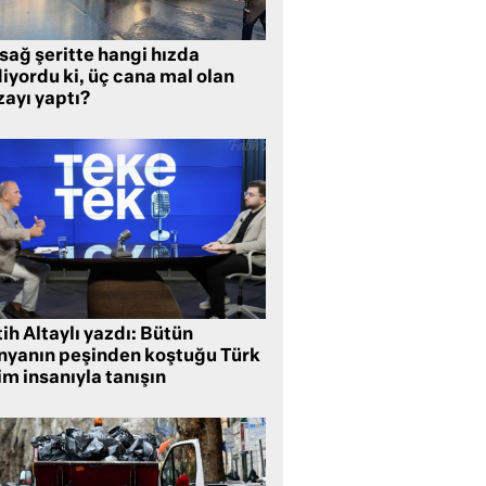
sağ şeritte hangi hızda
iyordu ki, üç cana mal olan
zayı yaptı?
ih Altaylı yazdı: Bütün
nyanın peşinden koştuğu Türk
im insanıyla tanışın