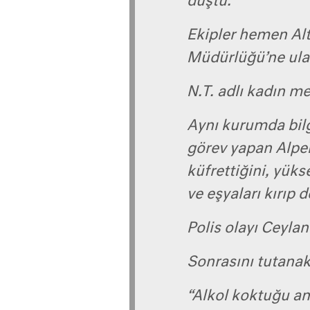
düştü.
Ekipler hemen Alt
Müdürlüğü’ne ulaş
N.T. adlı kadın m
Aynı kurumda bilg
görev yapan Alper
küfrettiğini, yüks
ve eşyaları kırıp 
Polis olayı Ceylan
Sonrasını tutanak
“Alkol koktuğu anl