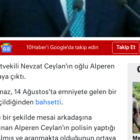
Takip Et
10Haber'i Google'da takip edin
tvekili Nevzat Ceylan’ın oğlu Alperen
ya çıktı.
maz, 14 Ağustos’ta emniyete gelen bir
çildiğinden
bahsetti
.
 bir şekilde mesai arkadaşına
lınan Alperen Ceylan’ın polisin yaptığı
almış ve aranmakta olduğunun ortaya
Me