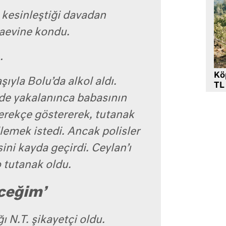
 kesinleştiği davadan
zaevine kondu.
…
Kö
şıyla Bolu’da alkol aldı.
TL
de yakalanınca babasının
gerekçe göstererek, tutanak
lemek istedi. Ancak polisler
ini kayda geçirdi. Ceylan’ı
 tutanak oldu.
eceğim’
ğı N.T. şikayetçi oldu.