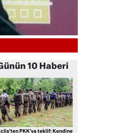
Günün 10 Haberi
clis’ten PKK’ya teklif: Kendine