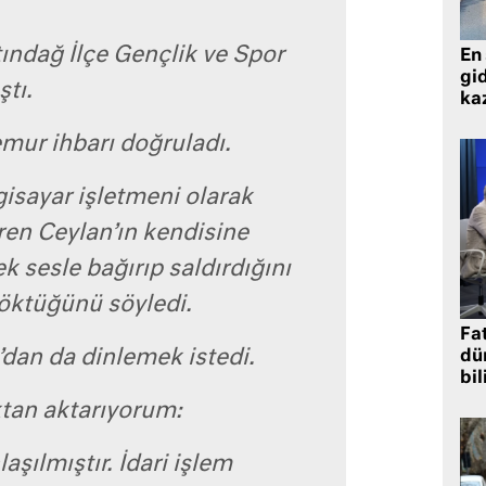
ındağ İlçe Gençlik ve Spor
En 
gid
tı.
ka
emur ihbarı doğruladı.
isayar işletmeni olarak
en Ceylan’ın kendisine
ek sesle bağırıp saldırdığını
döktüğünü söyledi.
Fat
’dan da dinlemek istedi.
dü
bil
tan aktarıyorum:
aşılmıştır. İdari işlem