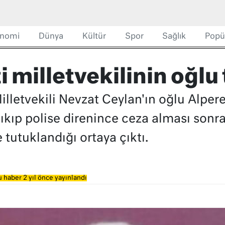
nomi
Dünya
Kültür
Spor
Sağlık
Popü
i milletvekilinin oğlu
lletvekili Nevzat Ceylan'ın oğlu Alpere
kıp polise direnince ceza alması sonras
 tutuklandığı ortaya çıktı.
 haber 2 yıl önce yayınlandı