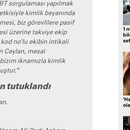
BT sorgulaması yapılmak
 etkisiyle kimlik beyanında
si, biz görevlilere pasif
1 
i üzerine takviye ekip
bil
se
 kod no’lu ekibin intikali
n Ceylan, mesai
 bizim iknamızla kimlik
uştur.”
n tutuklandı
‘H
an.
ola