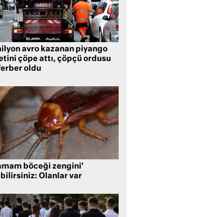
milyon avro kazanan piyango
etini çöpe attı, çöpçü ordusu
ferber oldu
amam böceği zengini’
bilirsiniz: Olanlar var