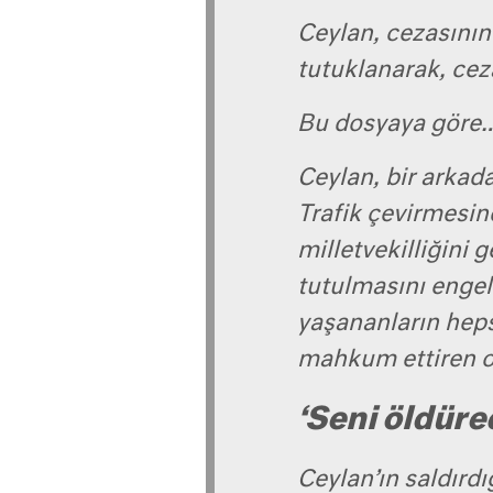
Ceylan, cezasının
tutuklanarak, ce
Bu dosyaya göre
Ceylan, bir arkada
Trafik çevirmesin
milletvekilliğini 
tutulmasını engel
yaşananların heps
mahkum ettiren o
‘Seni öldür
Ceylan’ın saldırdı