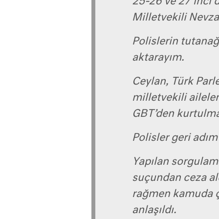
25-26 ve 27’inci
Milletvekili Nevza
Polislerin tutanağ
aktarayım.
Ceylan, Türk Parle
milletvekili ailele
GBT’den kurtulmak
Polisler geri adım
Yapılan sorgulam
suçundan ceza ald
rağmen kamuda ç
anlaşıldı.