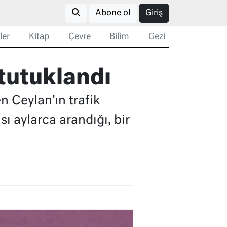
Abone ol
Giriş
ler
Kitap
Çevre
Bilim
Gezi
 tutuklandı
n Ceylan’ın trafik
ı aylarca arandığı, bir