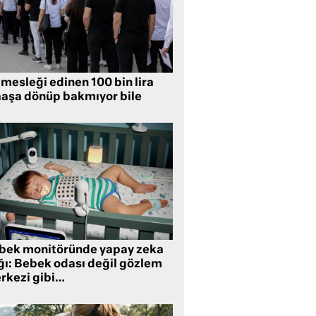
mesleği edinen 100 bin lira
aşa dönüp bakmıyor bile
bek monitöründe yapay zeka
ğı: Bebek odası değil gözlem
rkezi gibi…