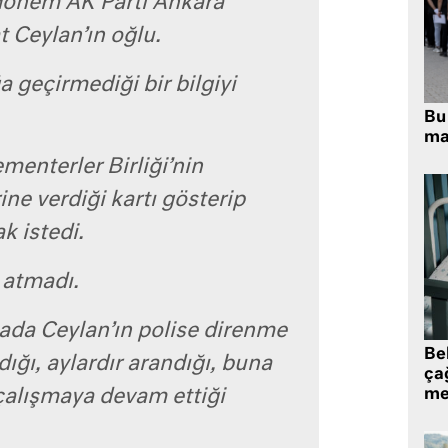
 dönem AK Parti Ankara
t Ceylan’ın oğlu.
a geçirmediği bir bilgiyi
Bu 
ma
menterler Birliği’nin
rine verdiği kartı gösterip
 istedi.
 atmadı.
ada Ceylan’ın polise direnme
Be
ığı, aylardır arandığı, buna
ça
alışmaya devam ettiği
me