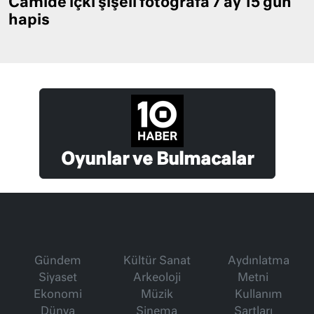
Camide içki şişeli fotoğrafa 7 ay 15 gün
hapis
Oyunlar ve Bulmacalar
Gündem
Kültür Sanat
Aydınlatma
Siyaset
Arkeoloji
Metni
Ekonomi
Müzik
Kullanım
Dünya
Sinema
Şartları