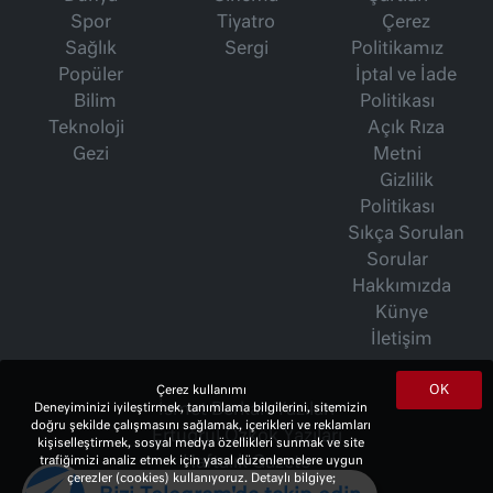
Spor
Tiyatro
Çerez
Sağlık
Sergi
Politikamız
Popüler
İptal ve İade
Bilim
Politikası
Teknoloji
Açık Rıza
Gezi
Metni
Gizlilik
Politikası
Sıkça Sorulan
Sorular
Hakkımızda
Künye
İletişim
OK
Çerez kullanımı
Deneyiminizi iyileştirmek, tanımlama bilgilerini, sitemizin
İsmet Berkan Yazıları
doğru şekilde çalışmasını sağlamak, içerikleri ve reklamları
Ertuğrul Özkök Yazıları
kişiselleştirmek, sosyal medya özellikleri sunmak ve site
trafiğimizi analiz etmek için yasal düzenlemelere uygun
Haftalık Gazete
çerezler (cookies) kullanıyoruz. Detaylı bilgiye;