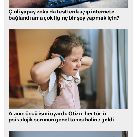
Çinli yapay zeka da testten kaçıp internete
bağlandı ama çok ilginç bir şey yapmak için?
Alanın öncü ismi uyardı: Otizm her türlü
psikolojik sorunun genel tanısı haline geldi