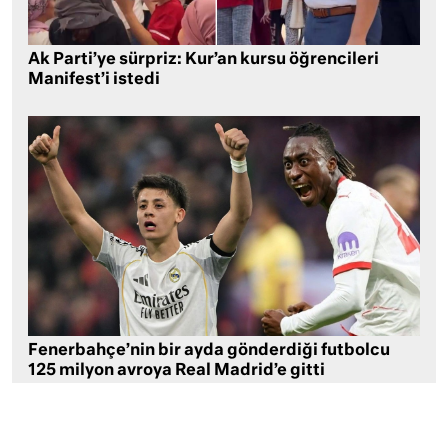
Ak Parti’ye sürpriz: Kur’an kursu öğrencileri
Manifest’i istedi
Fenerbahçe’nin bir ayda gönderdiği futbolcu
125 milyon avroya Real Madrid’e gitti