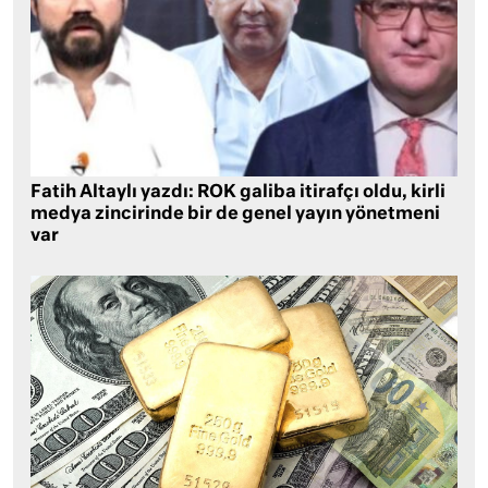
Fatih Altaylı yazdı: ROK galiba itirafçı oldu, kirli
medya zincirinde bir de genel yayın yönetmeni
var