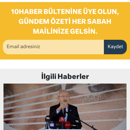
10HABER BÜLTENINE ÜYE OLUN,
GÜNDEM ÖZETI HER SABAH
MAILINIZE GELSIN.
Kaydet
İlgili Haberler