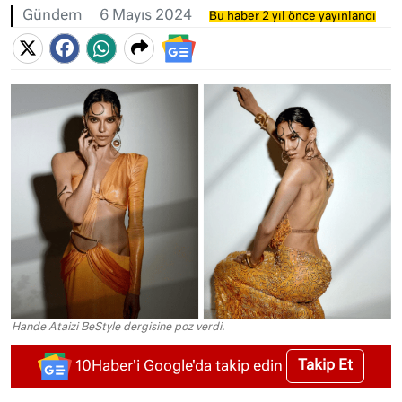
Gündem
6 Mayıs 2024
Bu haber 2 yıl önce yayınlandı
Hande Ataizi BeStyle dergisine poz verdi.
Takip Et
10Haber'i Google'da takip edin