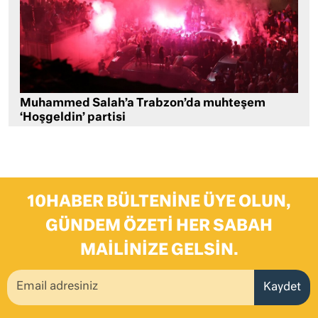
Muhammed Salah’a Trabzon’da muhteşem
‘Hoşgeldin’ partisi
10HABER BÜLTENINE ÜYE OLUN,
GÜNDEM ÖZETI HER SABAH
MAILINIZE GELSIN.
Kaydet