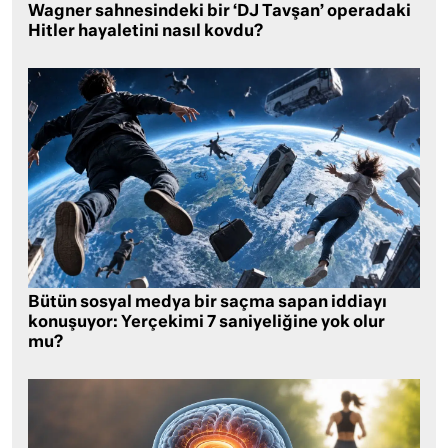
Wagner sahnesindeki bir ‘DJ Tavşan’ operadaki
Hitler hayaletini nasıl kovdu?
Bütün sosyal medya bir saçma sapan iddiayı
konuşuyor: Yerçekimi 7 saniyeliğine yok olur
mu?