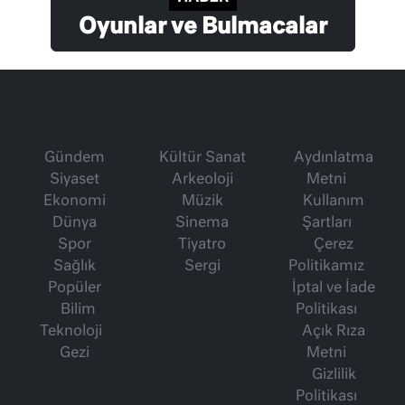
Oyunlar ve Bulmacalar
Gündem
Kültür Sanat
Aydınlatma
Siyaset
Arkeoloji
Metni
Ekonomi
Müzik
Kullanım
Dünya
Sinema
Şartları
Spor
Tiyatro
Çerez
Sağlık
Sergi
Politikamız
Popüler
İptal ve İade
Bilim
Politikası
Teknoloji
Açık Rıza
Gezi
Metni
Gizlilik
Politikası