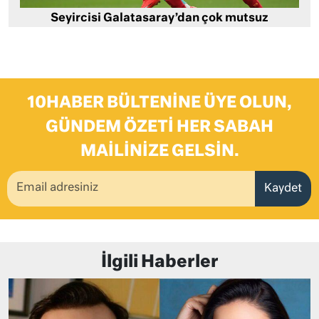
Seyircisi Galatasaray’dan çok mutsuz
10HABER BÜLTENINE ÜYE OLUN,
GÜNDEM ÖZETI HER SABAH
MAILINIZE GELSIN.
Kaydet
İlgili Haberler