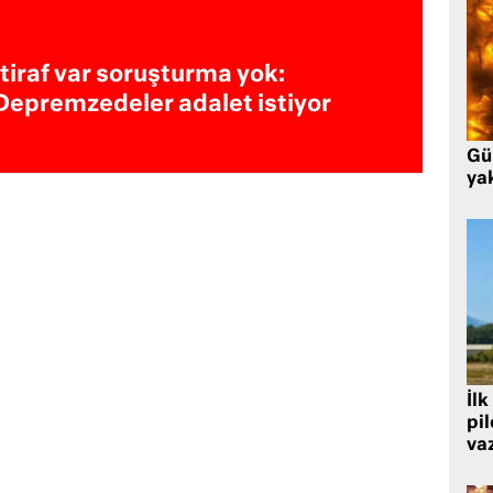
İtiraf var soruşturma yok:
Depremzedeler adalet istiyor
Gü
ya
İlk
pi
va