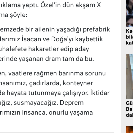
çıklama yaptı. Özel’in dün akşam X
ma şöyle:
mzede bir ailenin yaşadığı prefabrik
Kad
bil
larımız İsacan ve Doğa’yı kaybettik
kat
halefete hakaretler edip aday
lerinde yaşanan dram tam da bu.
ilen, vaatlere rağmen barınma sorunu
sanımız, çadırlarda, konteyner
de hayata tutunmaya çalışıyor. İktidar
ağız, susmayacağız. Deprem
Gü
Ba
rımızın insanca, onurlu yaşama
da