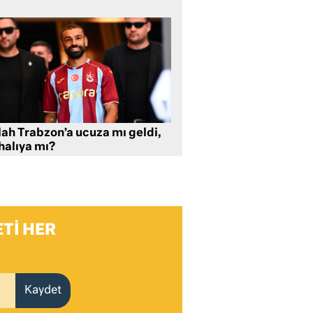
lah Trabzon’a ucuza mı geldi,
halıya mı?
TI HER
Kaydet