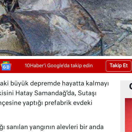
Takip Et
10Haber'i Google'da takip edin
aki büyük depremde hayatta kalmayı
isini Hatay Samandağ’da, Sutaşı
hçesine yaptığı prefabrik evdeki
ğı sanılan yangının alevleri bir anda