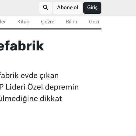
Abone ol
Giriş
ler
Kitap
Çevre
Bilim
Gezi
efabrik
fabrik evde çıkan
HP Lideri Özel depremin
ülmediğine dikkat