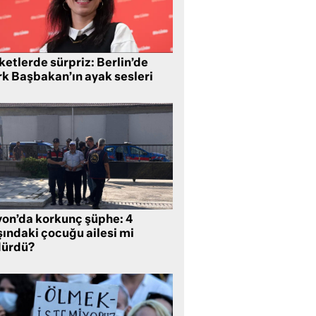
etlerde sürpriz: Berlin’de
rk Başbakan’ın ayak sesleri
yon’da korkunç şüphe: 4
şındaki çocuğu ailesi mi
dürdü?