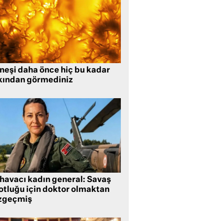
neşi daha önce hiç bu kadar
kından görmediniz
 havacı kadın general: Savaş
lotluğu için doktor olmaktan
zgeçmiş