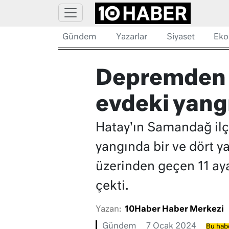
Gündem
Yazarlar
Siyaset
Eko
Depremden k
evdeki yang
Hatay'ın Samandağ ilç
yangında bir ve dört y
üzerinden geçen 11 a
çekti.
Yazan:
10Haber Haber Merkezi
Gündem
7 Ocak 2024
Bu habe