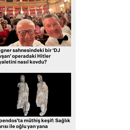
gner sahnesindeki bir ‘DJ
vşan’ operadaki Hitler
aletini nasıl kovdu?
pendos’ta müthiş keşif: Sağlık
rısı ile oğlu yan yana