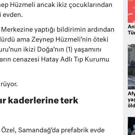
ynep Hüzmeli ancak ikiz çocuklarından
i evden.
Ank
 Merkezine yaptığı bildirimin ardından
Tü
ndürdü ama Zeynep Hüzmeli’nin öteki
uru’nun ikizi Doğa’nın (1) yaşamını
kların cenazesi Hatay Adlı Tıp Kurumu
ürüyor.
Af
ır kaderlerine terk
ya
öl
Özel, Samandağ’da prefabrik evde