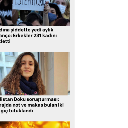
ına şiddette yedi aylık
anço: Erkekler 231 kadını
letti
listan Doku soruşturması:
rajda not ve makas bulan iki
lgıç tutuklandı