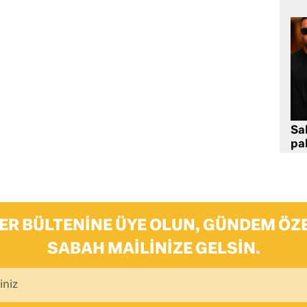
Sa
pa
ER BÜLTENINE ÜYE OLUN, GÜNDEM ÖZE
SABAH MAILINIZE GELSIN.