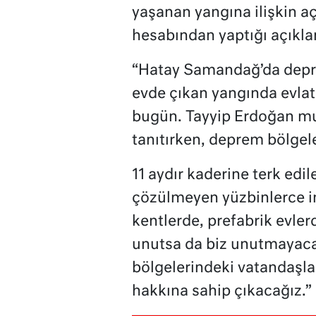
yaşanan yangına ilişkin a
hesabından yaptığı açıkla
“Hatay Samandağ’da depre
evde çıkan yangında evlat
bugün. Tayyip Erdoğan mu
tanıtırken, deprem bölge
11 aydır kaderine terk ed
çözülmeyen yüzbinlerce in
kentlerde, prefabrik evler
unutsa da biz unutmayac
bölgelerindeki vatandaşla
hakkına sahip çıkacağız.”