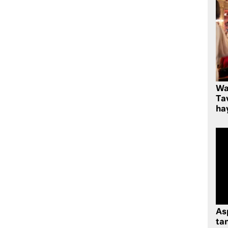
Wa
Ta
hay
As
tan