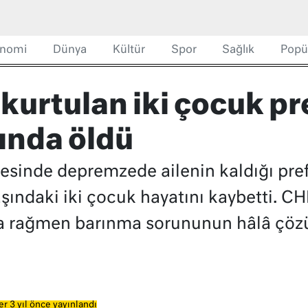
nomi
Dünya
Kültür
Spor
Sağlık
Popü
urtulan iki çocuk pr
ında öldü
esinde depremzede ailenin kaldığı pre
aşındaki iki çocuk hayatını kaybetti. C
ya rağmen barınma sorununun hâlâ çöz
r 3 yıl önce yayınlandı