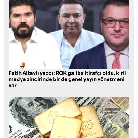
Fatih Altaylı yazdı: ROK galiba itirafçı oldu, kirli
medya zincirinde bir de genel yayın yönetmeni
var