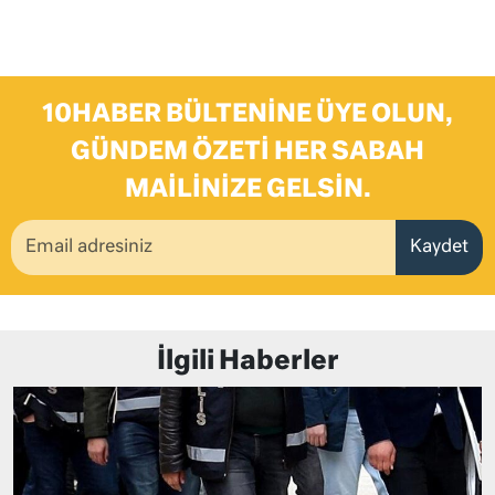
10HABER BÜLTENINE ÜYE OLUN,
GÜNDEM ÖZETI HER SABAH
MAILINIZE GELSIN.
Kaydet
İlgili Haberler