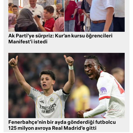
Ak Parti’ye sürpriz: Kur’an kursu öğrencileri
Manifest’i istedi
Fenerbahçe’nin bir ayda gönderdiği futbolcu
125 milyon avroya Real Madrid’e gitti