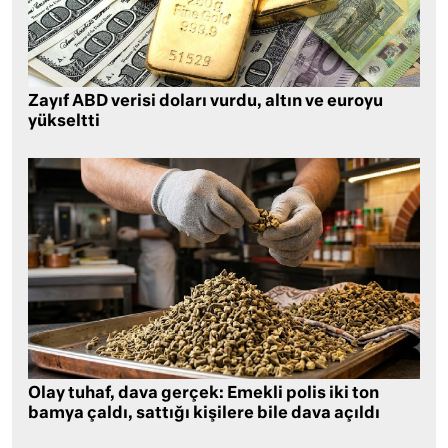
Zayıf ABD verisi doları vurdu, altın ve euroyu
yükseltti
Olay tuhaf, dava gerçek: Emekli polis iki ton
bamya çaldı, sattığı kişilere bile dava açıldı