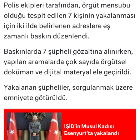
Polis ekipleri tarafından, örgüt mensubu
olduğu tespit edilen 7 kişinin yakalanması
için iki ilde belirlenen adreslere eş
zamanlı baskın düzenlendi.
Baskınlarda 7 şüpheli gözaltına alınırken,
yapılan aramalarda çok sayıda örgütsel
doküman ve dijital materyal ele geçirildi.
Yakalanan şüpheliler, sorgulanmak üzere
emniyete götürüldü.
IŞİD’in Musul Kadısı
Esenyurt’ta yakalandı