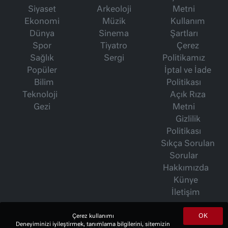
Siyaset
Arkeoloji
Metni
Ekonomi
Müzik
Kullanım
Dünya
Sinema
Şartları
Spor
Tiyatro
Çerez
Sağlık
Sergi
Politikamız
Popüler
İptal ve İade
Bilim
Politikası
Teknoloji
Açık Rıza
Gezi
Metni
Gizlilik
Politikası
Sıkça Sorulan
Sorular
Hakkımızda
Künye
İletişim
OK
Çerez kullanımı
Deneyiminizi iyileştirmek, tanımlama bilgilerini, sitemizin
İsmet Berkan Yazıları