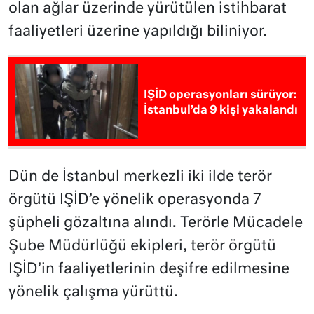
olan ağlar üzerinde yürütülen istihbarat
faaliyetleri üzerine yapıldığı biliniyor.
IŞİD operasyonları sürüyor:
İstanbul’da 9 kişi yakalandı
Dün de İstanbul merkezli iki ilde terör
örgütü IŞİD’e yönelik operasyonda 7
şüpheli gözaltına alındı. Terörle Mücadele
Şube Müdürlüğü ekipleri, terör örgütü
IŞİD’in faaliyetlerinin deşifre edilmesine
yönelik çalışma yürüttü.