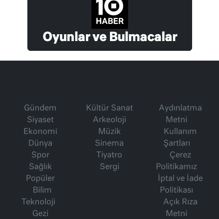
Oyunlar ve Bulmacalar
Gündem
Kültür Sanat
Aydınlatma
Siyaset
Arkeoloji
Metni
Ekonomi
Müzik
Kullanım
Dünya
Sinema
Şartları
Spor
Tiyatro
Çerez
Sağlık
Sergi
Politikamız
Popüler
İptal ve İade
Bilim
Politikası
Teknoloji
Açık Rıza
Gezi
Metni