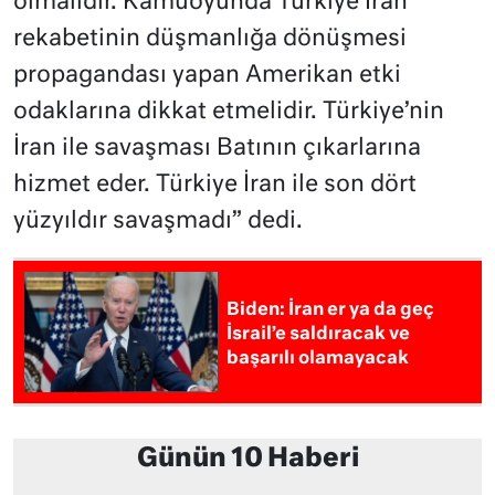
olmalıdır. Kamuoyunda Türkiye İran
rekabetinin düşmanlığa dönüşmesi
propagandası yapan Amerikan etki
odaklarına dikkat etmelidir. Türkiye’nin
İran ile savaşması Batının çıkarlarına
hizmet eder. Türkiye İran ile son dört
yüzyıldır savaşmadı” dedi.
Biden: İran er ya da geç
İsrail’e saldıracak ve
başarılı olamayacak
Günün 10 Haberi