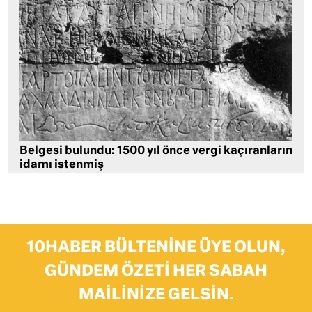
Belgesi bulundu: 1500 yıl önce vergi kaçıranların
idamı istenmiş
10HABER BÜLTENINE ÜYE OLUN,
GÜNDEM ÖZETI HER SABAH
MAILINIZE GELSIN.