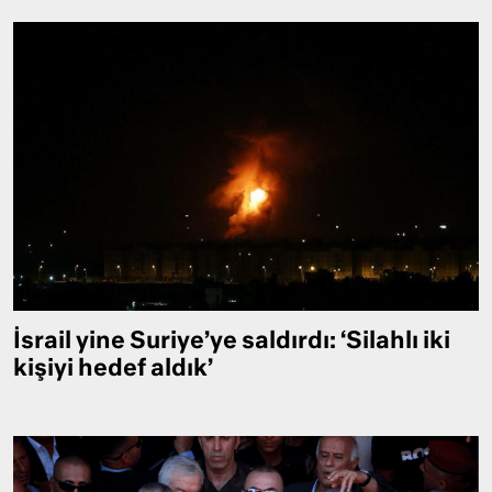
İsrail yine Suriye’ye saldırdı: ‘Silahlı iki
kişiyi hedef aldık’