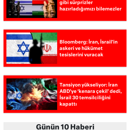
gibi sürprizler
hazırladığımızı bilemezler
Bloomberg: İran, İsrail’in
askeri ve hükümet
tesislerini vuracak
Tansiyon yükseliyor: İran
ABD’ye ‘kenara çekil’ dedi,
İsrail 30 temsilciliğini
kapattı
Günün 10 Haberi