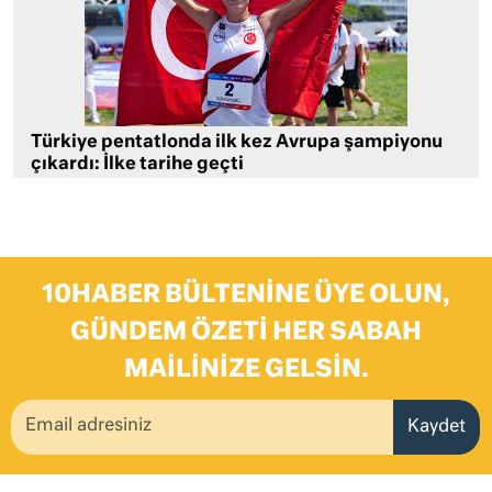
Türkiye pentatlonda ilk kez Avrupa şampiyonu
çıkardı: İlke tarihe geçti
10HABER BÜLTENINE ÜYE OLUN,
GÜNDEM ÖZETI HER SABAH
MAILINIZE GELSIN.
Kaydet