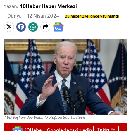
Yazan:
10Haber Haber Merkezi
Dünya
12 Nisan 2024
Bu haber 2 yıl önce yayınlandı
ABD Başkanı Joe Biden / Fotoğraf: Shutterstock
Takip Et
10Haber'i Google'da takip edin