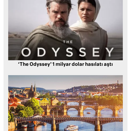
‘The Odyssey’ 1 milyar dolar hasılatı aştı