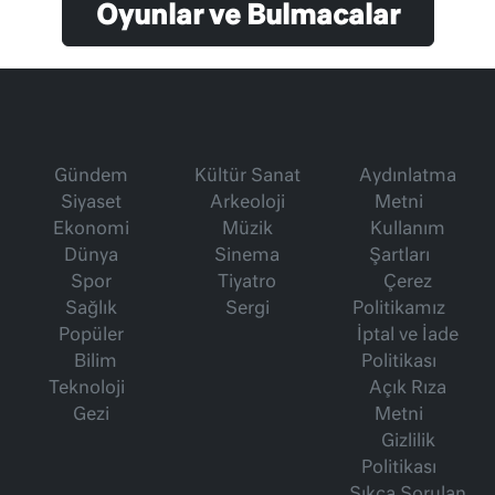
Oyunlar ve Bulmacalar
Gündem
Kültür Sanat
Aydınlatma
Siyaset
Arkeoloji
Metni
Ekonomi
Müzik
Kullanım
Dünya
Sinema
Şartları
Spor
Tiyatro
Çerez
Sağlık
Sergi
Politikamız
Popüler
İptal ve İade
Bilim
Politikası
Teknoloji
Açık Rıza
Gezi
Metni
Gizlilik
Politikası
Sıkça Sorulan