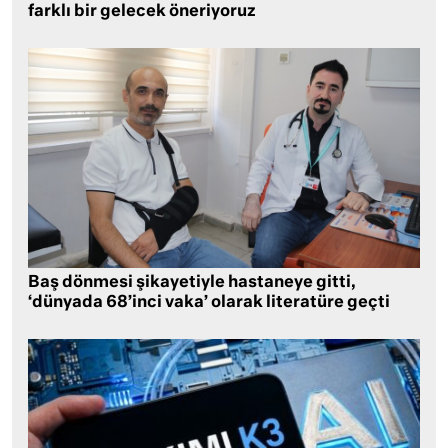
farklı bir gelecek öneriyoruz
Baş dönmesi şikayetiyle hastaneye gitti,
‘dünyada 68’inci vaka’ olarak literatüre geçti