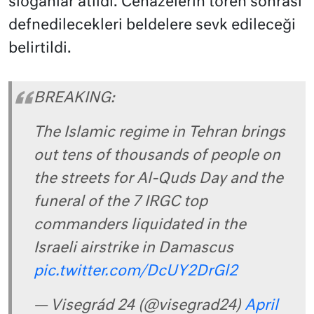
sloganlar atıldı. Cenazelerin tören sonrası
defnedilecekleri beldelere sevk edileceği
belirtildi.
BREAKING:
The Islamic regime in Tehran brings
out tens of thousands of people on
the streets for Al-Quds Day and the
funeral of the 7 IRGC top
commanders liquidated in the
Israeli airstrike in Damascus
pic.twitter.com/DcUY2DrGl2
— Visegrád 24 (@visegrad24)
April