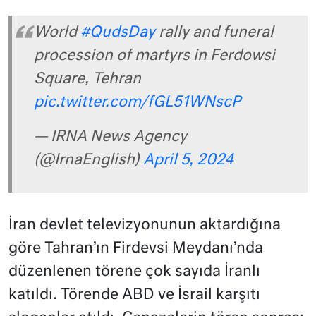
World
#QudsDay
rally and funeral
procession of martyrs in Ferdowsi
Square, Tehran
pic.twitter.com/fGL51WNscP
— IRNA News Agency
(@IrnaEnglish)
April 5, 2024
İran devlet televizyonunun aktardığına
göre Tahran’ın Firdevsi Meydanı’nda
düzenlenen törene çok sayıda İranlı
katıldı. Törende ABD ve İsrail karşıtı