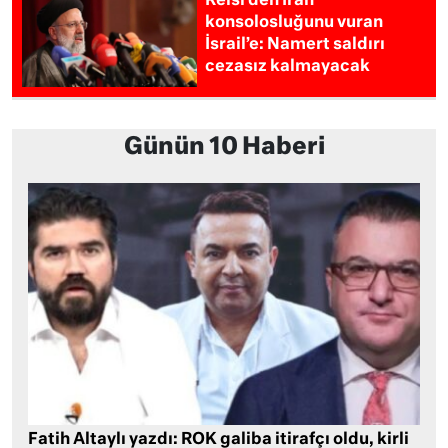
Reisi’den İran
konsolosluğunu vuran
İsrail’e: Namert saldırı
cezasız kalmayacak
Günün 10 Haberi
Fatih Altaylı yazdı: ROK galiba itirafçı oldu, kirli