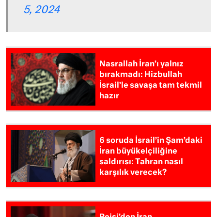
5, 2024
Nasrallah İran’ı yalnız
bırakmadı: Hizbullah
İsrail’le savaşa tam tekmil
hazır
6 soruda İsrail’in Şam’daki
İran büyükelçiliğine
saldırısı: Tahran nasıl
karşılık verecek?