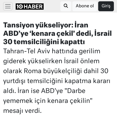
Abone ol
Giriş
Tansiyon yükseliyor: İran
ABD’ye ‘kenara çekil’ dedi, İsrail
30 temsilciliğini kapattı
Tahran-Tel Aviv hattında gerilim
giderek yükselirken İsrail önlem
olarak Roma büyükelçiliği dahil 30
yurtdışı temsilciğini kapatma kararı
aldı. İran ise ABD'ye "Darbe
yememek için kenara çekilin"
mesajı verdi.