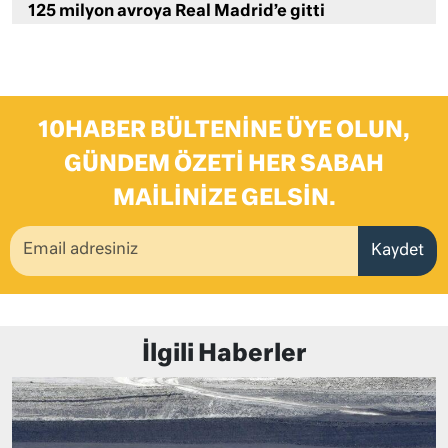
125 milyon avroya Real Madrid’e gitti
10HABER BÜLTENINE ÜYE OLUN,
GÜNDEM ÖZETI HER SABAH
MAILINIZE GELSIN.
Kaydet
İlgili Haberler