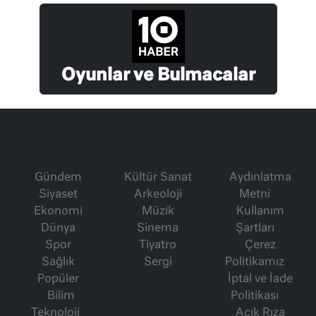
Oyunlar ve Bulmacalar
Gündem
Kültür Sanat
Aydınlatma
Siyaset
Arkeoloji
Metni
Ekonomi
Müzik
Kullanım
Dünya
Sinema
Şartları
Spor
Tiyatro
Çerez
Sağlık
Sergi
Politikamız
Popüler
İptal ve İade
Bilim
Politikası
Teknoloji
Açık Rıza