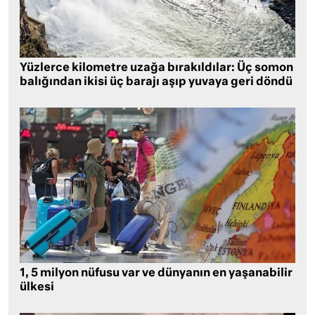
Yüzlerce kilometre uzağa bırakıldılar: Üç somon
balığından ikisi üç barajı aşıp yuvaya geri döndü
1, 5 milyon nüfusu var ve dünyanın en yaşanabilir
ülkesi