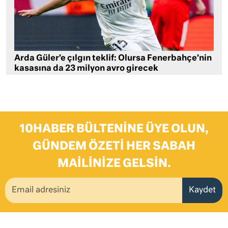
Arda Güler’e çılgın teklif: Olursa Fenerbahçe’nin
kasasına da 23 milyon avro girecek
10HABER BÜLTENINE ÜYE OLUN,
GÜNDEM ÖZETI HER SABAH
MAILINIZE GELSIN.
Kaydet