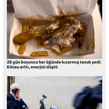
28 gün boyunca her öğünde kızarmış tavuk yedi:
Kilosu arttı, enerjisi düştü