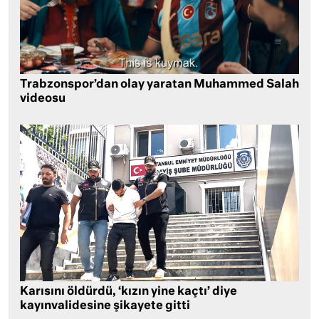
Trabzonspor’dan olay yaratan Muhammed Salah
videosu
Karısını öldürdü, ‘kızın yine kaçtı’ diye
kayınvalidesine şikayete gitti