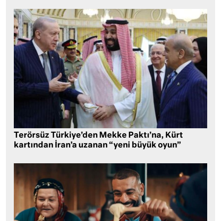
Terörsüz Türkiye’den Mekke Paktı’na, Kürt
kartından İran’a uzanan “yeni büyük oyun”