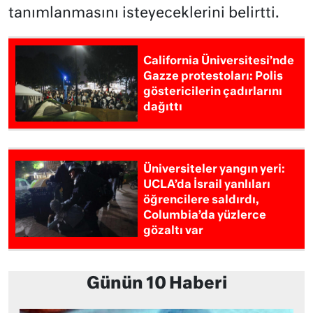
tanımlanmasını isteyeceklerini belirtti.
California Üniversitesi’nde
Gazze protestoları: Polis
göstericilerin çadırlarını
dağıttı
Üniversiteler yangın yeri:
UCLA’da İsrail yanlıları
öğrencilere saldırdı,
Columbia’da yüzlerce
gözaltı var
Günün 10 Haberi