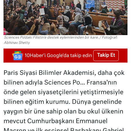
Sciences Po'daki Filistin'e destek eylemlerinden bir kare. / Fotoğraf:
Abhinav Shetty
Takip Et
10Haber'i Google'da takip edin
Paris Siyasi Bilimler Akademisi, daha çok
bilinen adıyla Sciences Po… Fransa’nın
önde gelen siyasetçilerini yetiştirmesiyle
bilinen eğitim kurumu. Dünya genelinde
yaygın bir üne sahip olan bu okul ülkenin
mevcut Cumhurbaşkanı Emmanuel