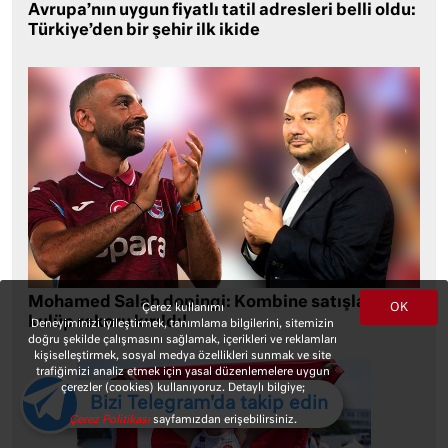
Avrupa’nın uygun fiyatlı tatil adresleri belli oldu:
Türkiye’den bir şehir ilk ikide
Mohamed Salah dopingi: Kombine satışlarında
OK
Çerez kullanımı
kulüp rekoru kırıldı!
Deneyiminizi iyileştirmek, tanımlama bilgilerini, sitemizin
doğru şekilde çalışmasını sağlamak, içerikleri ve reklamları
kişiselleştirmek, sosyal medya özellikleri sunmak ve site
trafiğimizi analiz etmek için yasal düzenlemelere uygun
çerezler (cookies) kullanıyoruz. Detaylı bilgiye;
Bizi Telegram'da takip edin
Çerez Politikası
sayfamızdan erişebilirsiniz.