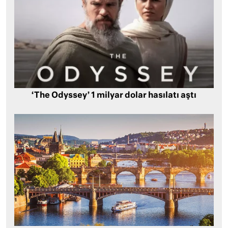
‘The Odyssey’ 1 milyar dolar hasılatı aştı