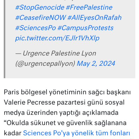
#StopGenocide
#FreePalestine
#CeasefireNOW
#AllEyesOnRafah
#SciencesPo
#CampusProtests
pic.twitter.com/EJlr1VhXlp
— Urgence Palestine Lyon
(@urgencepallyon)
May 2, 2024
Paris bölgesel yönetiminin sağcı başkanı
Valerie Pecresse pazartesi günü sosyal
medya üzerinden yaptığı açıklamada
“Okulda sükunet ve güvenlik sağlanana
kadar
Sciences Po’ya yönelik tüm fonları