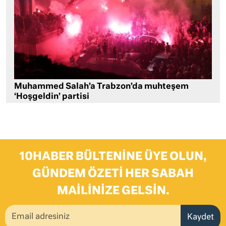
Muhammed Salah’a Trabzon’da muhteşem
‘Hoşgeldin’ partisi
10HABER BÜLTENINE ÜYE OLUN,
GÜNDEM ÖZETI HER SABAH
MAILINIZE GELSIN.
Kaydet