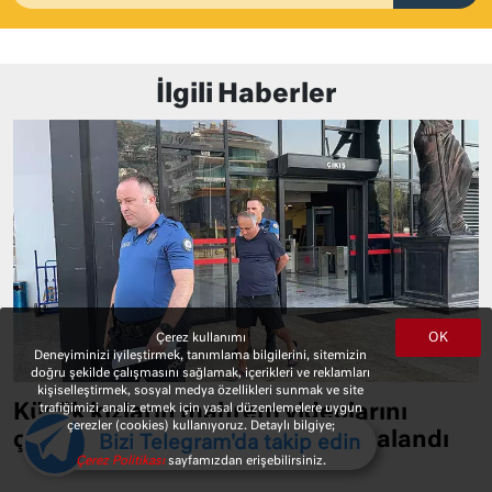
İlgili Haberler
OK
Çerez kullanımı
Deneyiminizi iyileştirmek, tanımlama bilgilerini, sitemizin
doğru şekilde çalışmasını sağlamak, içerikleri ve reklamları
kişiselleştirmek, sosyal medya özellikleri sunmak ve site
Küçük kızların mahrem videolarını
trafiğimizi analiz etmek için yasal düzenlemelere uygun
çerezler (cookies) kullanıyoruz. Detaylı bilgiye;
çeken bir adam bakın böyle yakalandı
Bizi Telegram'da takip edin
Çerez Politikası
sayfamızdan erişebilirsiniz.