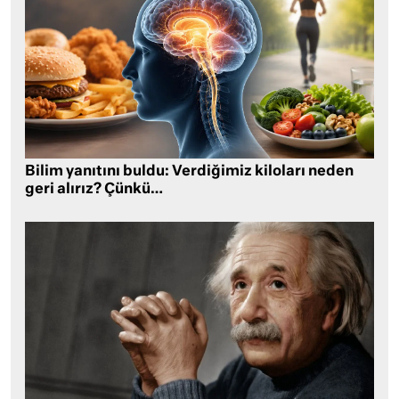
Bilim yanıtını buldu: Verdiğimiz kiloları neden
geri alırız? Çünkü…