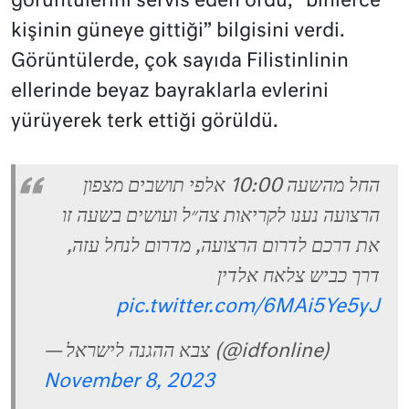
görüntülerini servis eden ordu, “binlerce
kişinin güneye gittiği” bilgisini verdi.
Görüntülerde, çok sayıda Filistinlinin
ellerinde beyaz bayraklarla evlerini
yürüyerek terk ettiği görüldü.
החל מהשעה 10:00 אלפי תושבים מצפון
הרצועה נענו לקריאות צה״ל ועושים בשעה זו
את דרכם לדרום הרצועה, מדרום לנחל עזה,
דרך כביש צלאח אלדין
pic.twitter.com/6MAi5Ye5yJ
— צבא ההגנה לישראל (@idfonline)
November 8, 2023