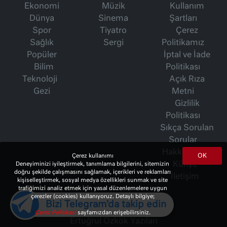
Ekonomi
Müzik
Kullanım
Dünya
Sinema
Şartları
Spor
Tiyatro
Çerez
Sağlık
Sergi
Politikamız
Popüler
İptal ve İade
Bilim
Politikası
Teknoloji
Açık Rıza
Gezi
Metni
Gizlilik
Politikası
Sıkça Sorulan
Sorular
Hakkımızda
OK
Çerez kullanımı
Künye
Deneyiminizi iyileştirmek, tanımlama bilgilerini, sitemizin
doğru şekilde çalışmasını sağlamak, içerikleri ve reklamları
İletişim
kişiselleştirmek, sosyal medya özellikleri sunmak ve site
trafiğimizi analiz etmek için yasal düzenlemelere uygun
çerezler (cookies) kullanıyoruz. Detaylı bilgiye;
Bizi Telegram'da takip edin
İsmet Berkan Yazıları
Çerez Politikası
sayfamızdan erişebilirsiniz.
Ertuğrul Özkök Yazıları