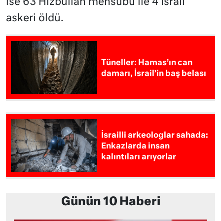
ise 63 Hizbullah mensubu ile 4 İsrail
askeri öldü.
Tüneller: Hamas’ın can
damarı, İsrail’in baş belası
İsrailli arkeologlar sahada:
Enkazlarda insan
kalıntıları arıyorlar
Günün 10 Haberi