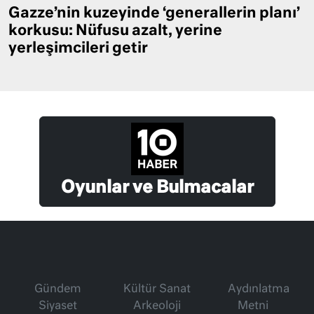
Gazze’nin kuzeyinde ‘generallerin planı’
korkusu: Nüfusu azalt, yerine
yerleşimcileri getir
Oyunlar ve Bulmacalar
Gündem
Kültür Sanat
Aydınlatma
Siyaset
Arkeoloji
Metni