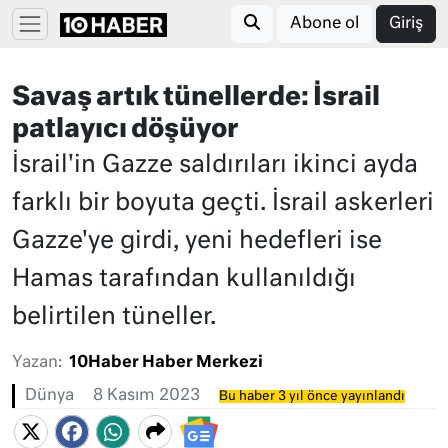
Abone ol
Giriş
Savaş artık tünellerde: İsrail
patlayıcı döşüyor
İsrail'in Gazze saldırıları ikinci ayda
farklı bir boyuta geçti. İsrail askerleri
Gazze'ye girdi, yeni hedefleri ise
Hamas tarafından kullanıldığı
belirtilen tüneller.
Yazan:
10Haber Haber Merkezi
Dünya
8 Kasım 2023
Bu haber 3 yıl önce yayınlandı