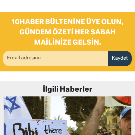
10HABER BÜLTENINE ÜYE OLUN,
GÜNDEM ÖZETI HER SABAH
MAILINIZE GELSIN.
Kaydet
İlgili Haberler